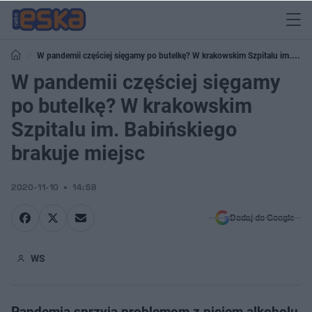
W pandemii częściej sięgamy po butelkę? W krakowskim Szpitalu im.
Babińskiego brakuje miejsc
W pandemii częściej sięgamy
po butelkę? W krakowskim
Szpitalu im. Babińskiego
brakuje miejsc
2020-11-10
14:58
Dodaj do Google
WS
Pandemia sprzyja problemom z piciem alkoholu