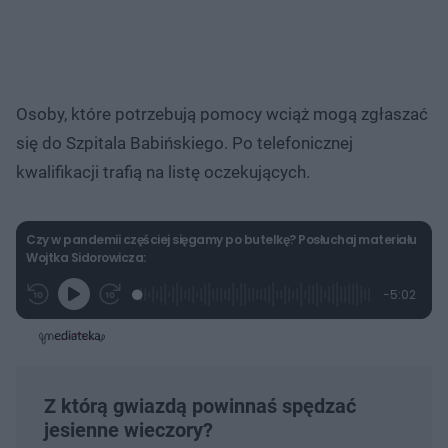
Osoby, które potrzebują pomocy wciąż mogą zgłaszać
się do Szpitala Babińskiego. Po telefonicznej
kwalifikacji trafią na listę oczekujących.
Czy w pandemii częściej sięgamy po butelkę? Posłuchaj materiału
Wojtka Sidorowicza:
L
P
P
P
-
5:02
G
o
r
r
o
z
r
a
z
z
o
a
d
e
e
s
j
t
e
w
w
a
d
i
i
ł
:
ń
ń
y
c
4
1
1
z
.
0
0
Z którą gwiazdą powinnaś spędzać
a
s
9
s
s
Â
jesienne wieczory?
6
d
d
%
o
o