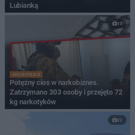
Lubianką
13
AKCJA POLICJI
Potężny cios w narkobiznes.
Zatrzymano 303 osoby i przejęto 72
kg narkotyków
22