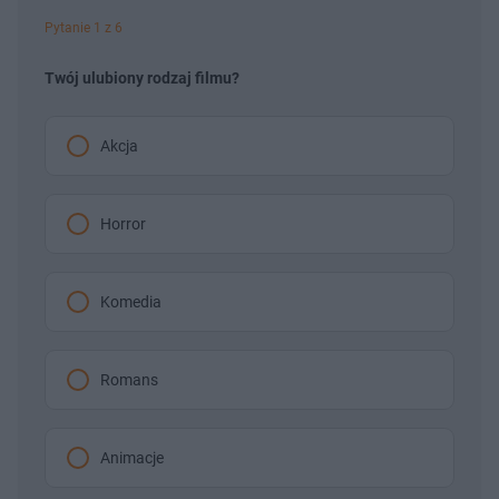
t
p
u
r
Pytanie 1 z 6
ł
z
u
o
d
Twój ulubiony rodzaj filmu?
u
Akcja
Horror
Komedia
Romans
Animacje