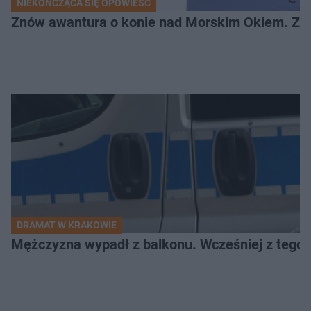
NIEKOŃCZĄCA SIĘ OPOWIEŚĆ
Znów awantura o konie nad Morskim Okiem. Zwi
DRAMAT W KRAKOWIE
Mężczyzna wypadł z balkonu. Wcześniej z tego 