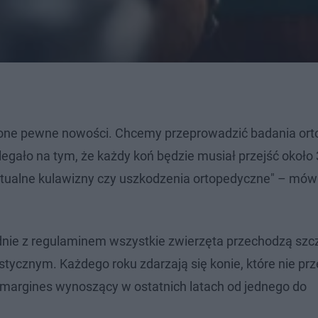
one pewne nowości. Chcemy przeprowadzić badania or
legało na tym, że każdy koń będzie musiał przejść około
entualne kulawizny czy uszkodzenia ortopedyczne" – mów
odnie z regulaminem wszystkie zwierzęta przechodzą sz
tycznym. Każdego roku zdarzają się konie, które nie pr
to margines wynoszący w ostatnich latach od jednego do