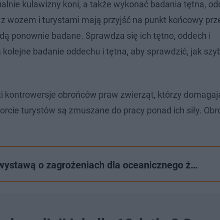
alnie kulawizny koni, a także wykonać badania tętna, od
z wozem i turystami mają przyjść na punkt końcowy prz
dą ponownie badane. Sprawdza się ich tętno, oddech i
 kolejne badanie oddechu i tętna, aby sprawdzić, jak szy
i kontrowersje obrońców praw zwierząt, którzy domagają
sporcie turystów są zmuszane do pracy ponad ich siły. Ob
ystawą o zagrożeniach dla oceanicznego ż…