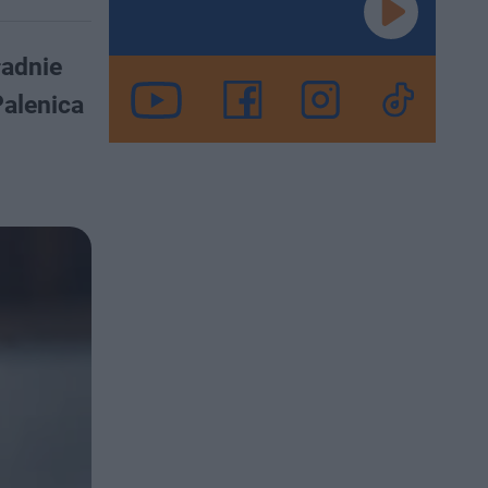
ładnie
Palenica