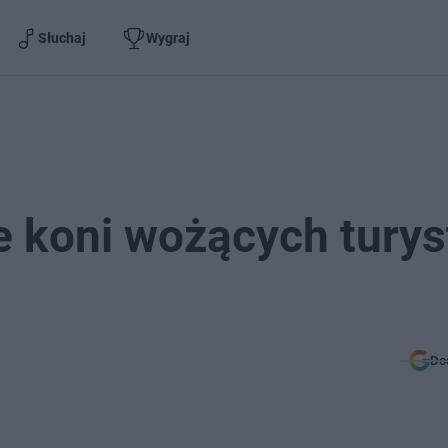
Słuchaj
Wygraj
 koni wożących tury
Do