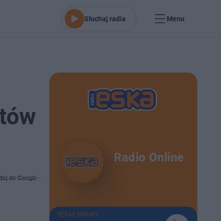
Słuchaj radia
Menu
stów
Radio Online
daj do Google
TERAZ GRAMY