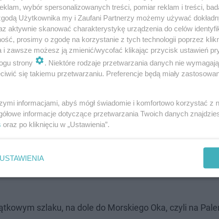
klam, wybór spersonalizowanych treści, pomiar reklam i treści, bad
 zgodą Użytkownika my i Zaufani Partnerzy możemy używać dokład
az aktywnie skanować charakterystykę urządzenia do celów identyfi
ść, prosimy o zgodę na korzystanie z tych technologii poprzez klikn
dział w badaniach wystosowała postulat, aby badać konie
a i zawsze możesz ją zmienić/wycofać klikając przycisk ustawień pr
 12 osobami. Podczas poprzednich badań niektóre wozy
ogu strony
. Niektóre rodzaje przetwarzania danych nie wymagaj
iwić się takiemu przetwarzaniu. Preferencje będą miały zastosowanie
o Oka z pustymi wozami. Działo się tak, ponieważ bada
zyscy znaleźli komplet chętnych turystów do jazdy, dlat
szymi informacjami, abyś mógł świadomie i komfortowo korzystać z
zy nie zapełnią wozu turystami, zostaną poproszeni o d
gółowe informacje dotyczące przetwarzania Twoich danych znajdzi
s
oraz po kliknięciu w „Ustawienia”.
go magistratu! Pojawił się Tajemniczy Ogród!
USTAWIENIA
ątkowym szlaku, na dole do Morskiego Oka, czyli na Pale