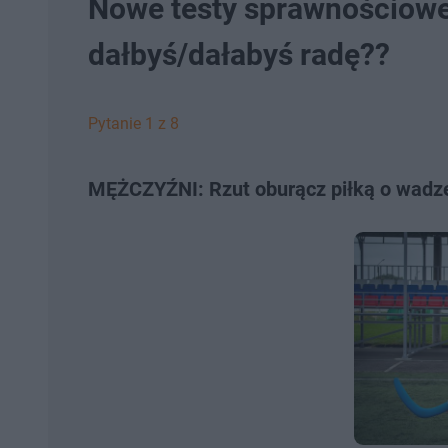
Nowe testy sprawnościowe d
dałbyś/dałabyś radę??
Pytanie 1 z 8
MĘŻCZYŹNI: Rzut oburącz piłką o wadze