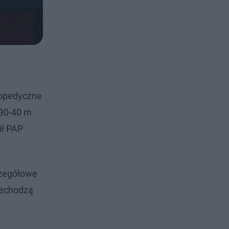
topedyczne
 30-40 m
ił PAP
czegółowe
zechodzą