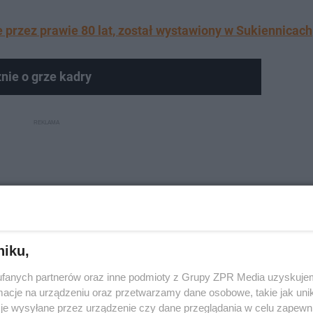
e przez prawie 80 lat, został wystawiony w Sukiennicach
nie o grze kadry
niku,
fanych partnerów oraz inne podmioty z Grupy ZPR Media uzyskujem
cje na urządzeniu oraz przetwarzamy dane osobowe, takie jak unika
je wysyłane przez urządzenie czy dane przeglądania w celu zapewn