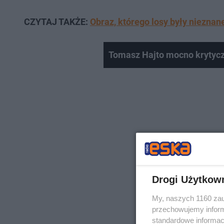
CZYTAJ TAKŻE:
Obraz, którego losy były nieznan
Tomasz Hajto mocno krytycz
Drogi Użytkow
My, naszych 1160 zau
przechowujemy informa
standardowe informac