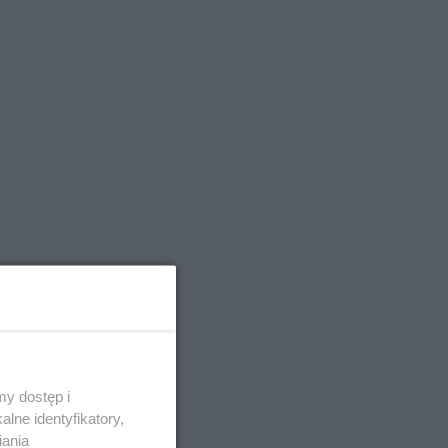
y dostęp i
lne identyfikatory,
iania