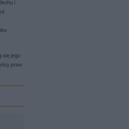
dechu i
ed
bko
 się jego
rońcy praw