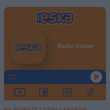
Radio Online
TERAZ
GRAMY
NAJNOWSZE Z DZIAŁU KRAKÓW