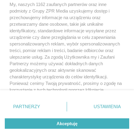
My, naszych 1162 zaufanych partnerów oraz inne
Żaden utwór zamieszczony w serwisie nie może być powielany i
podmioty z Grupy ZPR Media uzyskujemy dostęp i
rozpowszechniany lub dalej rozpowszechniany w jakikolwiek sposób (w
tym także elektroniczny lub mechaniczny) na jakimkolwiek polu
przechowujemy informacje na urządzeniu oraz
eksploatacji w jakiejkolwiek formie, włącznie z umieszczaniem w Internecie
przetwarzamy dane osobowe, takie jak unikalne
bez pisemnej zgody właściciela praw. Jakiekolwiek użycie lub
wykorzystanie utworów w całości lub w części z naruszeniem prawa, tzn.
identyfikatory, standardowe informacje wysyłane przez
bez właściwej zgody, jest zabronione pod groźbą kary i może być ścigane
urządzenie czy dane przeglądania w celu zapewniania
prawnie.
spersonalizowanych reklam, wybór spersonalizowanych
treści, pomiar reklam i treści, badanie odbiorców oraz
ulepszanie usług. Za zgodą Użytkownika my i Zaufani
Partnerzy możemy używać dokładnych danych
geolokalizacyjnych oraz aktywnie skanować
charakterystykę urządzenia do celów identyfikacji.
O nas
Ponieważ cenimy Twoją prywatność, prosimy o zgodę na
korzystanie z tych technologii poprzez kliknięcie
Informacje prawne
„Akceptuję”. Zgoda jest dobrowolna i zawsze możesz ją
zmienić/wycofać klikając przycisk ustawień prywatności
Nasze serwisy
PARTNERZY
USTAWIENIA
znajdujący się w lewym dolnym rogu strony
. Niektóre
rodzaje przetwarzania danych nie wymagają zgody
© 2026 Grupa ZPR Media
Akceptuję
użytkownika, ale masz prawo sprzeciwić się takiemu
przetwarzaniu. Preferencje będą miały zastosowanie tylko