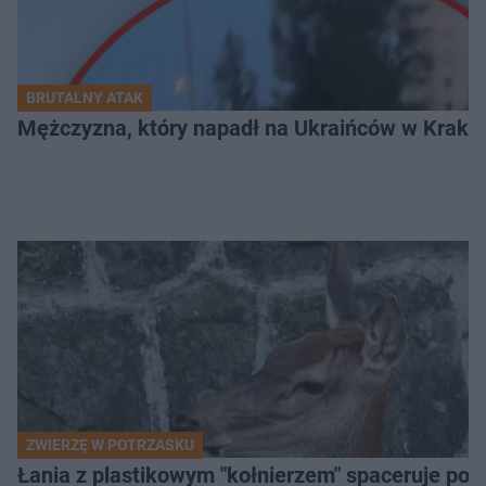
BRUTALNY ATAK
Mężczyzna, który napadł na Ukraińców w Krakowie
ZWIERZĘ W POTRZASKU
Łania z plastikowym "kołnierzem" spaceruje po s