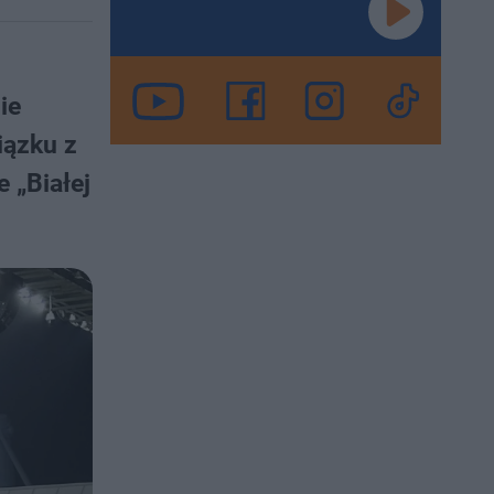
ie
iązku z
 „Białej