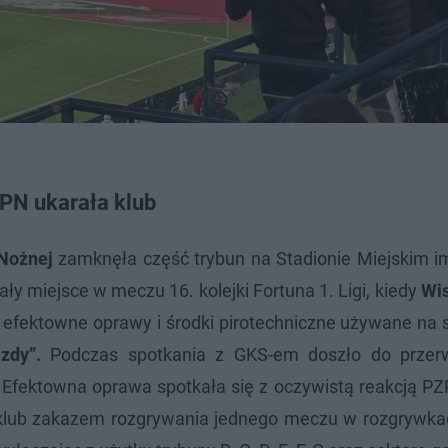
PN ukarała klub
 Nożnej
zamknęła część trybun na Stadionie Miejskim i
y miejsce w meczu 16. kolejki Fortuna 1. Ligi, kiedy
Wi
efektowne oprawy i środki pirotechniczne używane na s
zdy”.
Podczas spotkania z GKS-em doszło do przer
Efektowna oprawa spotkała się z oczywistą reakcją PZP
ł klub zakazem rozgrywania jednego meczu w rozgrywka