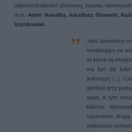
odpowiedzialności zbiorowej, karaniu niewinnyc
m.in.
Adam Nawałka, Arkadiusz Głowacki, Kazi
Szymkowiak.
Jako zawodnicy ws
rywalizujący na wi
że kibice są integr
ma być dla ludzi
jednoczyć (…). Cz
spotkań przy pustyc
sport, w tym nasz
kibiców. Wprowa
rozumieniu drogą
większości sympat