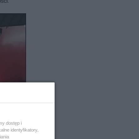
ści.
y dostęp i
lne identyfikatory,
iania