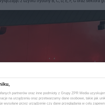
yłączając z użytku trybuny B, C, D, E, F, G oraz sektora go
niku,
fanych partnerów oraz inne podmioty z Grupy ZPR Media uzyskujem
cje na urządzeniu oraz przetwarzamy dane osobowe, takie jak unika
je wysyłane przez urządzenie czy dane przeglądania w celu zapewn