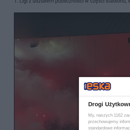
1. Ligi z udziałem publiczności w części stadionu, w
Drogi Użytkow
My, naszych 1162 zau
przechowujemy informa
standardowe informac