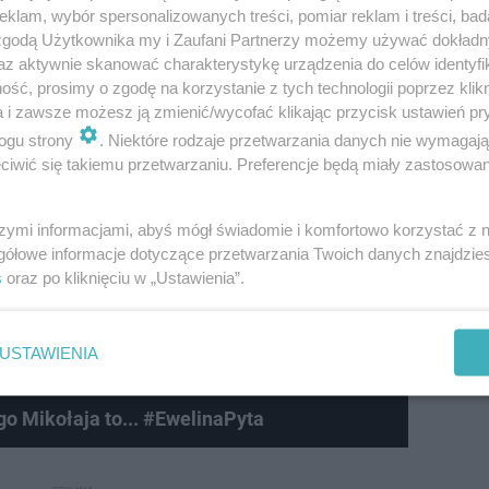
klam, wybór spersonalizowanych treści, pomiar reklam i treści, bad
 zgodą Użytkownika my i Zaufani Partnerzy możemy używać dokład
az aktywnie skanować charakterystykę urządzenia do celów identyfi
ść, prosimy o zgodę na korzystanie z tych technologii poprzez klikn
a i zawsze możesz ją zmienić/wycofać klikając przycisk ustawień pr
ogu strony
. Niektóre rodzaje przetwarzania danych nie wymagaj
iwić się takiemu przetwarzaniu. Preferencje będą miały zastosowanie
szymi informacjami, abyś mógł świadomie i komfortowo korzystać z
gółowe informacje dotyczące przetwarzania Twoich danych znajdzi
s
oraz po kliknięciu w „Ustawienia”.
USTAWIENIA
go Mikołaja to... #EwelinaPyta