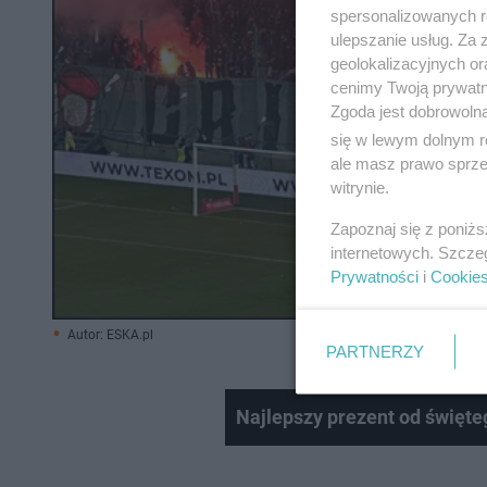
spersonalizowanych re
ulepszanie usług. Za
geolokalizacyjnych or
cenimy Twoją prywatno
Zgoda jest dobrowoln
się w lewym dolnym r
ale masz prawo sprzec
witrynie.
Zapoznaj się z poniż
internetowych. Szcze
Prywatności
i
Cookie
Autor: ESKA.pl
PARTNERZY
Najlepszy prezent od święte