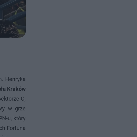
m. Henryka
sła Kraków
ektorze C,
wy w grze
N-u, który
ch Fortuna