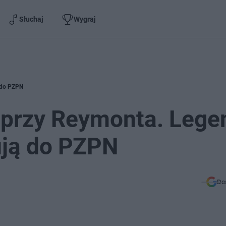
Słuchaj
Wygraj
 do PZPN
 przy Reymonta. Lege
ują do PZPN
Do