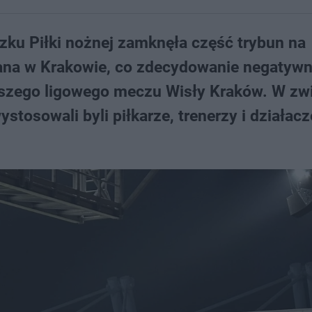
zku Piłki nożnej zamknęła część trybun na
ana w Krakowie, co zdecydowanie negatywn
ższego ligowego meczu Wisły Kraków. W zw
osowali byli piłkarze, trenerzy i działacze