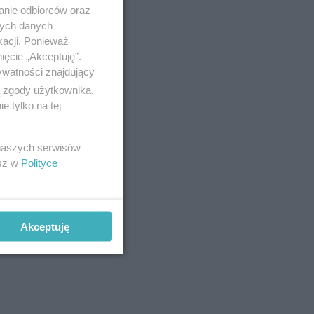
anie odbiorców oraz
nych danych
kacji. Ponieważ
ięcie „Akceptuję”.
ywatności znajdujący
ą zgody użytkownika,
 tylko na tej
 naszych serwisów
esz w
Polityce
Akceptuję