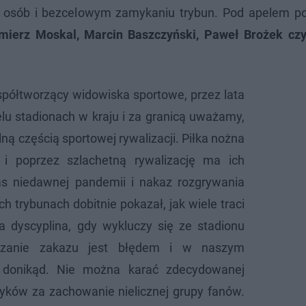
h osób i bezcelowym zamykaniu trybun. Pod apelem pod
mierz Moskal, Marcin Baszczyński, Paweł Brożek cz
półtworzący widowiska sportowe, przez lata
elu stadionach w kraju i za granicą uważamy,
alną częścią sportowej rywalizacji. Piłka nożna
 i poprzez szlachetną rywalizację ma ich
as niedawnej pandemii i nakaz rozgrywania
h trybunach dobitnie pokazał, jak wiele traci
a dyscyplina, gdy wykluczy się ze stadionu
dzanie zakazu jest błędem i w naszym
 donikąd. Nie można karać zdecydowanej
yków za zachowanie nielicznej grupy fanów.