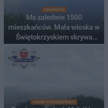
CIEKAWOSTKI
Ma zaledwie 1500
mieszkańców. Mała wioska w
Świętokrzyskiem skrywa
zabytki, bywał tu nawet król
DRAMAT W SIEKIERZYŃCACH