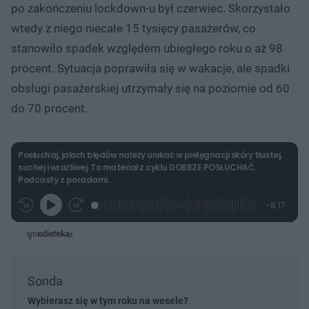
po zakończeniu lockdown-u był czerwiec. Skorzystało
wtedy z niego niecałe 15 tysięcy pasażerów, co
stanowiło spadek względem ubiegłego roku o aż 98
procent. Sytuacja poprawiła się w wakacje, ale spadki
obsługi pasażerskiej utrzymały się na poziomie od 60
do 70 procent.
Posłuchaj, jakich błędów należy unikać w pielęgnacji skóry tłustej,
suchej i wrażliwej. To materiał z cyklu DOBRZE POSŁUCHAĆ.
Podcasty z poradami.
L
P
P
P
-
8:17
G
o
r
r
o
z
r
a
z
z
o
a
d
e
e
s
j
t
e
w
w
a
d
i
i
ł
:
ń
ń
y
c
3
1
1
z
.
0
0
Sonda
a
s
0
s
s
Â
1
d
d
Wybierasz się w tym roku na wesele?
%
o
o