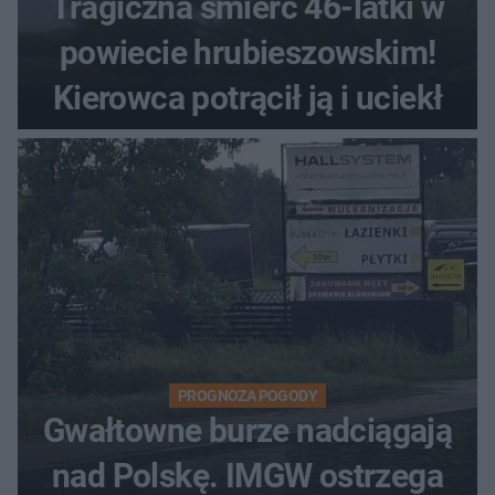
Tragiczna śmierć 46-latki w
powiecie hrubieszowskim!
Kierowca potrącił ją i uciekł
PROGNOZA POGODY
Gwałtowne burze nadciągają
nad Polskę. IMGW ostrzega