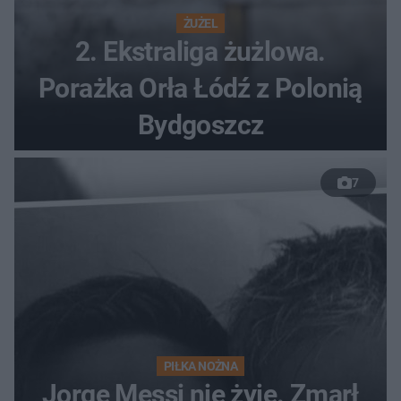
ŻUŻEL
2. Ekstraliga żużlowa.
Porażka Orła Łódź z Polonią
Bydgoszcz
7
PIŁKA NOŻNA
Jorge Messi nie żyje. Zmarł