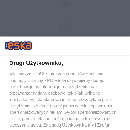
Drogi Użytkowniku,
My, naszych 1162 zaufanych partnerów oraz inne
Żaden utwór zamieszczony w serwisie nie może być powielany i
podmioty z Grupy ZPR Media uzyskujemy dostęp i
rozpowszechniany lub dalej rozpowszechniany w jakikolwiek sposób (w
tym także elektroniczny lub mechaniczny) na jakimkolwiek polu
przechowujemy informacje na urządzeniu oraz
eksploatacji w jakiejkolwiek formie, włącznie z umieszczaniem w
przetwarzamy dane osobowe, takie jak unikalne
Internecie bez pisemnej zgody właściciela praw. Jakiekolwiek użycie lub
identyfikatory, standardowe informacje wysyłane przez
wykorzystanie utworów w całości lub w części z naruszeniem prawa,
tzn. bez właściwej zgody, jest zabronione pod groźbą kary i może być
urządzenie czy dane przeglądania w celu zapewniania
ścigane prawnie.
spersonalizowanych reklam, wybór spersonalizowanych
treści, pomiar reklam i treści, badanie odbiorców oraz
ulepszanie usług. Za zgodą Użytkownika my i Zaufani