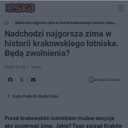
Nadchodzi najgorsza zima w historii krakowskiego lotniska. Będą
zwolnienia?
Nadchodzi najgorsza zima w
historii krakowskiego lotniska.
Będą zwolnienia?
2020-10-02
13:48
Dodaj do Google
Kuba Paduch, Radio Eska
Przed krakowskim lotniskiem trudne decyzje
aby przetrwać zimę. Jakie? Tego zarząd Kraków