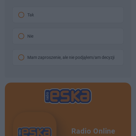
t
p
u
r
ł
z
Tak
u
o
d
u
Nie
Mam zaproszenie, ale nie podjąłem/am decyzji
Radio Online