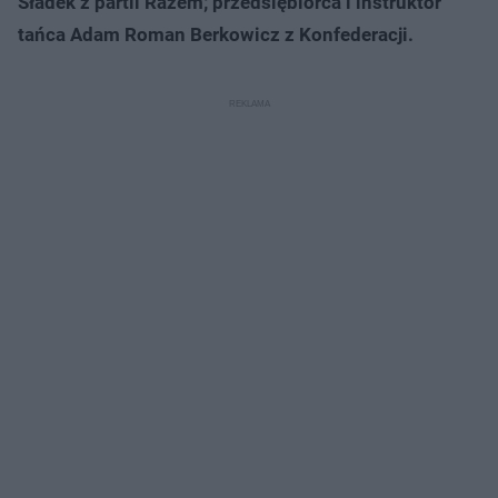
Sładek z partii Razem; przedsiębiorca i instruktor
tańca Adam Roman Berkowicz z Konfederacji.