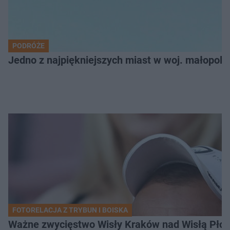
PODRÓŻE
Jedno z najpiękniejszych miast w woj. małopol
FOTORELACJA Z TRYBUN I BOISKA
Ważne zwycięstwo Wisły Kraków nad Wisłą Płoc