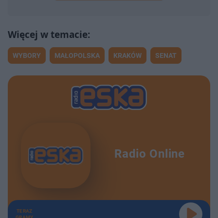
WYBORY
MAŁOPOLSKA
KRAKÓW
SENAT
Radio Online
TERAZ
GRAMY