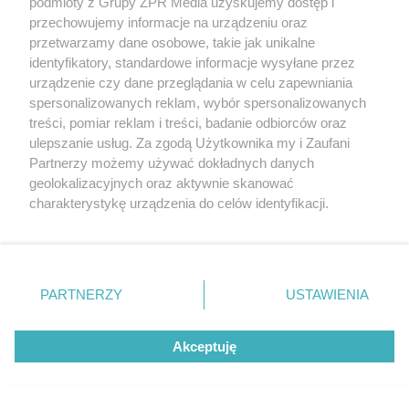
podmioty z Grupy ZPR Media uzyskujemy dostęp i
przechowujemy informacje na urządzeniu oraz
przetwarzamy dane osobowe, takie jak unikalne
identyfikatory, standardowe informacje wysyłane przez
urządzenie czy dane przeglądania w celu zapewniania
spersonalizowanych reklam, wybór spersonalizowanych
treści, pomiar reklam i treści, badanie odbiorców oraz
ulepszanie usług. Za zgodą Użytkownika my i Zaufani
Partnerzy możemy używać dokładnych danych
geolokalizacyjnych oraz aktywnie skanować
charakterystykę urządzenia do celów identyfikacji.
NIEZWYKŁE ZWIERZĘTA
Ponieważ cenimy Twoją prywatność, prosimy o zgodę na
Koty doskonale wiedzą, jak
korzystanie z tych technologii poprzez kliknięcie
„Akceptuję”. Zgoda jest dobrowolna i zawsze możesz ją
nami manipulować.
zmienić/wycofać klikając przycisk ustawień prywatności
PARTNERZY
USTAWIENIA
znajdujący się w lewym dolnym rogu strony
. Niektóre
Naukowiec obala powielane
rodzaje przetwarzania danych nie wymagają zgody
Akceptuję
użytkownika, ale masz prawo sprzeciwić się takiemu
od lat mity na ich temat
przetwarzaniu. Preferencje będą miały zastosowanie tylko
na tej witrynie.