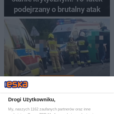
podejrzany o brutalny atak
LUBELSKA POLICJA
Zderzenie busa rejsowego i
osobówki w Pułankowicach.
Drogi Użytkowniku,
Są poszkodowani
My, naszych 1162 zaufanych partnerów oraz inne