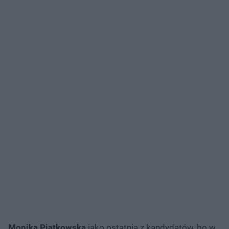
Monika Piątkowska
jako ostatnia z kandydatów, bo w