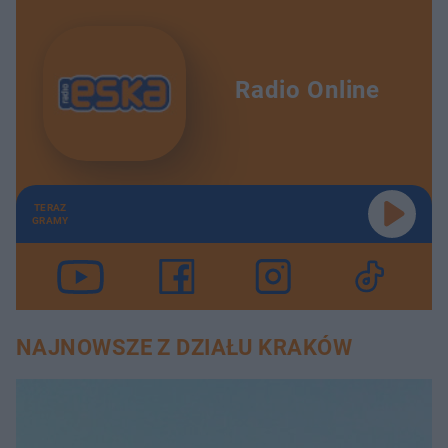
Radio Online
TERAZ
GRAMY
NAJNOWSZE Z DZIAŁU KRAKÓW