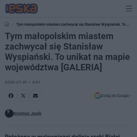
Tym małopolskim miastem zachwycał się Stanisław Wyspiański. To
unikat na mapie województwa [GALERIA]
Tym małopolskim miastem
zachwycał się Stanisław
Wyspiański. To unikat na mapie
województwa [GALERIA]
2026-07-31
8:51
Dodaj do Google
Krystian Janik
Położona w malowniczej dolinie rzeki Białej