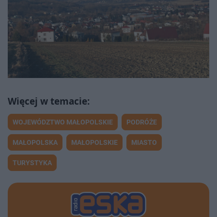
WOJEWÓDZTWO MAŁOPOLSKIE
PODRÓŻE
MAŁOPOLSKA
MAŁOPOLSKIE
MIASTO
TURYSTYKA