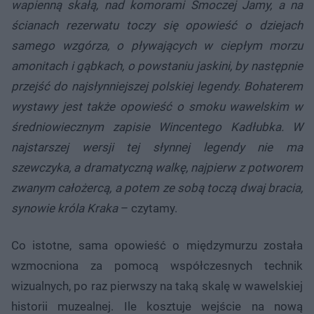
wapienną skałą, nad komorami Smoczej Jamy, a na
ścianach rezerwatu toczy się opowieść o dziejach
samego wzgórza, o pływających w ciepłym morzu
amonitach i gąbkach, o powstaniu jaskini, by następnie
przejść do najsłynniejszej polskiej legendy. Bohaterem
wystawy jest także opowieść o smoku wawelskim w
średniowiecznym zapisie Wincentego Kadłubka. W
najstarszej wersji tej słynnej legendy nie ma
szewczyka, a dramatyczną walkę, najpierw z potworem
zwanym całożercą, a potem ze sobą toczą dwaj bracia,
synowie króla Kraka
– czytamy.
Co istotne, sama opowieść o międzymurzu została
wzmocniona za pomocą współczesnych technik
wizualnych, po raz pierwszy na taką skalę w wawelskiej
historii muzealnej. Ile kosztuje wejście na nową