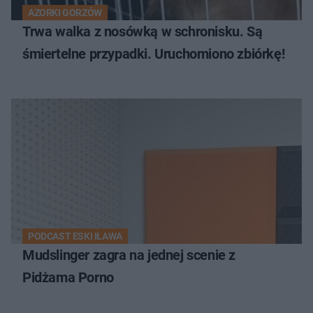
AZORKI GORZÓW
Trwa walka z nosówką w schronisku. Są
śmiertelne przypadki. Uruchomiono zbiórkę!
PODCAST ESKI IŁAWA
Mudslinger zagra na jednej scenie z
Pidżama Porno