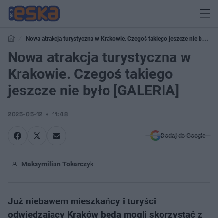
Nowa atrakcja turystyczna w Krakowie. Czegoś takiego jeszcze nie było
[GALERIA]
Nowa atrakcja turystyczna w
Krakowie. Czegoś takiego
jeszcze nie było [GALERIA]
2025-05-12
11:48
Dodaj do Google
Maksymilian Tokarczyk
Już niebawem mieszkańcy i turyści
odwiedzający Kraków będą mogli skorzystać z