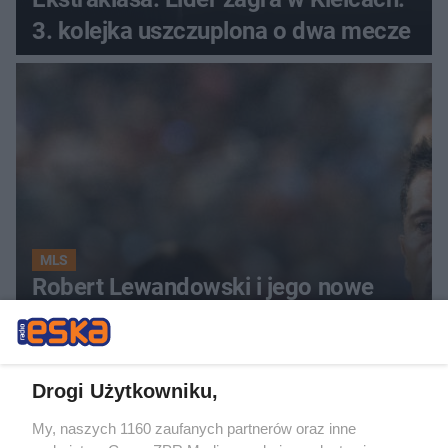
3. kolejka uszczuplona o dwa mecze
MLS
Robert Lewandowski i jego nowe
piłkarskie życie w Chicago Fire.
Kiedy mecze?
Drogi Użytkowniku,
ZOBACZ WIĘCEJ
My, naszych 1160 zaufanych partnerów oraz inne