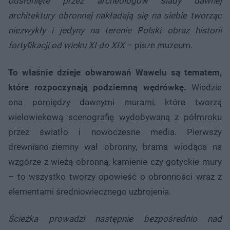
odsłonięte przez archeologów ślady dawnej
architektury obronnej nakładają się na siebie tworząc
niezwykły i jedyny na terenie Polski obraz historii
fortyfikacji od wieku XI do XIX
– pisze muzeum.
To właśnie dzieje obwarowań Wawelu są tematem,
które rozpoczynają podziemną wędrówkę.
Wiedzie
ona pomiędzy dawnymi murami, które tworzą
wielowiekową scenografię wydobywaną z półmroku
przez światło i nowoczesne media. Pierwszy
drewniano-ziemny wał obronny, brama wiodąca na
wzgórze z wieżą obronną, kamienie czy gotyckie mury
– to wszystko tworzy opowieść o obronności wraz z
elementami średniowiecznego uzbrojenia.
Ścieżka prowadzi następnie bezpośrednio nad