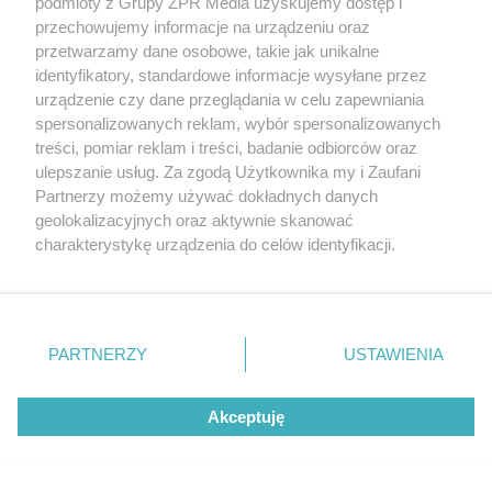
podmioty z Grupy ZPR Media uzyskujemy dostęp i
przechowujemy informacje na urządzeniu oraz
przetwarzamy dane osobowe, takie jak unikalne
identyfikatory, standardowe informacje wysyłane przez
urządzenie czy dane przeglądania w celu zapewniania
spersonalizowanych reklam, wybór spersonalizowanych
treści, pomiar reklam i treści, badanie odbiorców oraz
ulepszanie usług. Za zgodą Użytkownika my i Zaufani
Partnerzy możemy używać dokładnych danych
geolokalizacyjnych oraz aktywnie skanować
charakterystykę urządzenia do celów identyfikacji.
Ponieważ cenimy Twoją prywatność, prosimy o zgodę na
korzystanie z tych technologii poprzez kliknięcie
„Akceptuję”. Zgoda jest dobrowolna i zawsze możesz ją
zmienić/wycofać klikając przycisk ustawień prywatności
PARTNERZY
USTAWIENIA
znajdujący się w lewym dolnym rogu strony
. Niektóre
rodzaje przetwarzania danych nie wymagają zgody
Akceptuję
użytkownika, ale masz prawo sprzeciwić się takiemu
przetwarzaniu. Preferencje będą miały zastosowanie tylko
na tej witrynie.