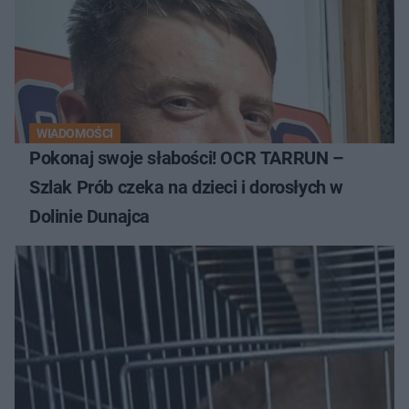
WIADOMOŚCI
Pokonaj swoje słabości! OCR TARRUN –
Szlak Prób czeka na dzieci i dorosłych w
Dolinie Dunajca