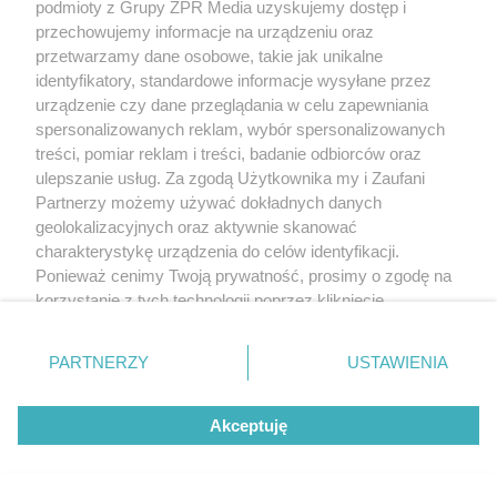
podmioty z Grupy ZPR Media uzyskujemy dostęp i
przechowujemy informacje na urządzeniu oraz
przetwarzamy dane osobowe, takie jak unikalne
identyfikatory, standardowe informacje wysyłane przez
urządzenie czy dane przeglądania w celu zapewniania
spersonalizowanych reklam, wybór spersonalizowanych
treści, pomiar reklam i treści, badanie odbiorców oraz
ulepszanie usług. Za zgodą Użytkownika my i Zaufani
Partnerzy możemy używać dokładnych danych
geolokalizacyjnych oraz aktywnie skanować
charakterystykę urządzenia do celów identyfikacji.
Ponieważ cenimy Twoją prywatność, prosimy o zgodę na
korzystanie z tych technologii poprzez kliknięcie
„Akceptuję”. Zgoda jest dobrowolna i zawsze możesz ją
zmienić/wycofać klikając przycisk ustawień prywatności
PARTNERZY
USTAWIENIA
znajdujący się w lewym dolnym rogu strony
. Niektóre
rodzaje przetwarzania danych nie wymagają zgody
Akceptuję
użytkownika, ale masz prawo sprzeciwić się takiemu
przetwarzaniu. Preferencje będą miały zastosowanie tylko
na tej witrynie.