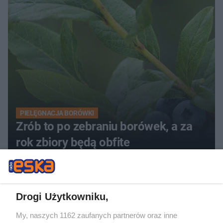
PIELĘGNACJA BORÓWKI
Zrób to po zebraniu borówek, a za
rok zbiory będą obfite
ZOBACZ WIĘCEJ
Drogi Użytkowniku,
My, naszych 1162 zaufanych partnerów oraz inne