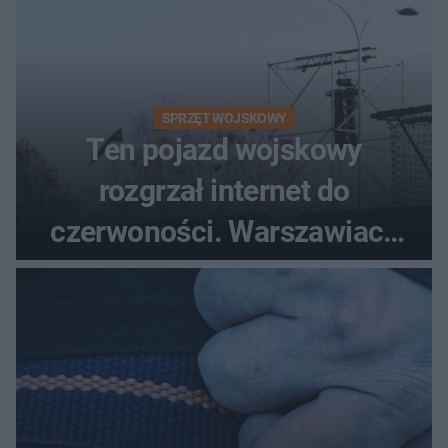
SPRZĘT WOJSKOWY
Ten pojazd wojskowy
rozgrzał internet do
czerwoności. Warszawiacy
pytali, czy to Mad Max!