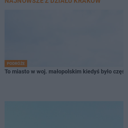
NAJNOWSZE Z DZIAŁU KRAKÓW
PODRÓŻE
To miasto w woj. małopolskim kiedyś było części