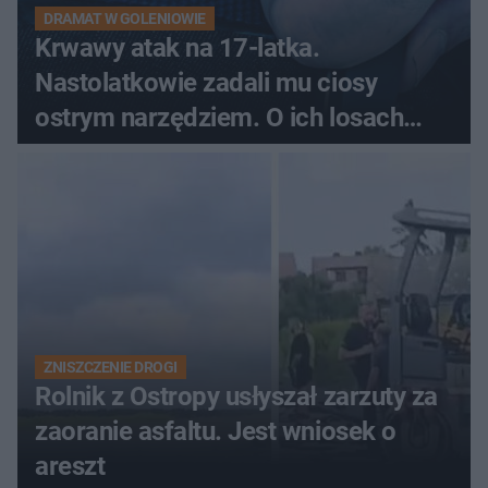
DRAMAT W GOLENIOWIE
Krwawy atak na 17-latka.
Nastolatkowie zadali mu ciosy
ostrym narzędziem. O ich losach
zdecyduje sąd rodzinny
ZNISZCZENIE DROGI
Rolnik z Ostropy usłyszał zarzuty za
zaoranie asfaltu. Jest wniosek o
areszt