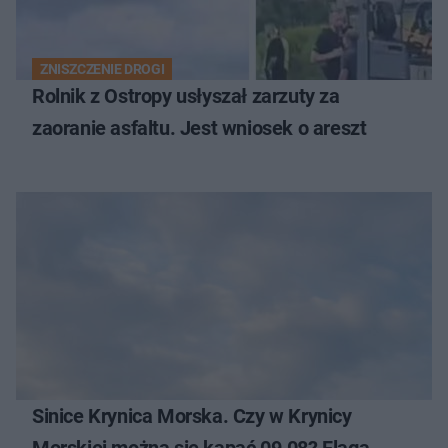
ZNISZCZENIE DROGI
Rolnik z Ostropy usłyszał zarzuty za
zaoranie asfaltu. Jest wniosek o areszt
Sinice Krynica Morska. Czy w Krynicy
Morskiej można się kąpać 09.08? Flaga,