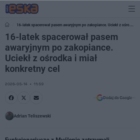
16-latek spacerował pasem awaryjnym po zakopiance. Uciekł z ośrodka i
miał konkretny cel
16-latek spacerował pasem
awaryjnym po zakopiance.
Uciekł z ośrodka i miał
konkretny cel
2026-05-14
11:59
Dodaj do Google
Adrian Teliszewski
Funkcjonariusze z Myślenic zatrzymali