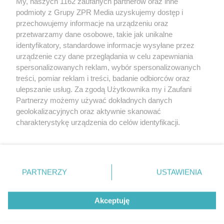
My, naszych 1162 zaufanych partnerów oraz inne
Żaden utwór zamieszczony w serwisie nie może być powielany i
podmioty z Grupy ZPR Media uzyskujemy dostęp i
rozpowszechniany lub dalej rozpowszechniany w jakikolwiek sposób (w
tym także elektroniczny lub mechaniczny) na jakimkolwiek polu
przechowujemy informacje na urządzeniu oraz
eksploatacji w jakiejkolwiek formie, włącznie z umieszczaniem w
przetwarzamy dane osobowe, takie jak unikalne
Internecie bez pisemnej zgody właściciela praw. Jakiekolwiek użycie lub
identyfikatory, standardowe informacje wysyłane przez
wykorzystanie utworów w całości lub w części z naruszeniem prawa,
tzn. bez właściwej zgody, jest zabronione pod groźbą kary i może być
urządzenie czy dane przeglądania w celu zapewniania
ścigane prawnie.
spersonalizowanych reklam, wybór spersonalizowanych
treści, pomiar reklam i treści, badanie odbiorców oraz
ulepszanie usług. Za zgodą Użytkownika my i Zaufani
Partnerzy możemy używać dokładnych danych
geolokalizacyjnych oraz aktywnie skanować
charakterystykę urządzenia do celów identyfikacji.
Ponieważ cenimy Twoją prywatność, prosimy o zgodę na
O nas
korzystanie z tych technologii poprzez kliknięcie
Informacje prawne
„Akceptuję”. Zgoda jest dobrowolna i zawsze możesz ją
zmienić/wycofać klikając przycisk ustawień prywatności
PARTNERZY
USTAWIENIA
Nasze serwisy
znajdujący się w lewym dolnym rogu strony
. Niektóre
rodzaje przetwarzania danych nie wymagają zgody
© 2026 Grupa ZPR Media
Akceptuję
użytkownika, ale masz prawo sprzeciwić się takiemu
przetwarzaniu. Preferencje będą miały zastosowanie tylko
na tej witrynie.