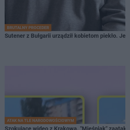
BRUTALNY PROCEDER
Sutener z Bułgarii urządził kobietom piekło. Jedn
ATAK NA TLE NARODOWOŚCIOWYM
Szokujące wideo z Krakowa. "Mięśniak" zaatako