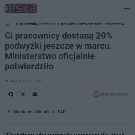
Ci pracownicy dostaną 20% podwyżki jeszcze w marcu. Ministerstwo
oficjalnie potwierdziło
Ci pracownicy dostaną 20%
podwyżki jeszcze w marcu.
Ministerstwo oficjalnie
potwierdziło
2024-03-07
7:38
Dodaj do Google
Magdalena Olejnik
PAP.
"Chciałbym, aby podwyżki uposażeń dla służb