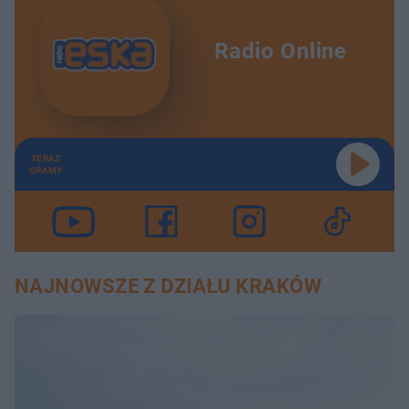
Radio Online
TERAZ
GRAMY
NAJNOWSZE Z DZIAŁU KRAKÓW