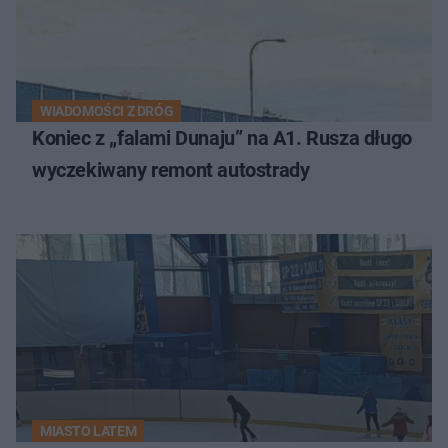
WIADOMOŚCI Z DRÓG
Koniec z „falami Dunaju” na A1. Rusza długo
wyczekiwany remont autostrady
MIASTO LATEM