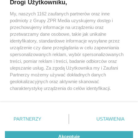
Drogi Użytkowniku,
My, naszych 1162 zaufanych partnerów oraz inne
Żaden utwór zamieszczony w serwisie nie może być powielany i
podmioty z Grupy ZPR Media uzyskujemy dostęp i
rozpowszechniany lub dalej rozpowszechniany w jakikolwiek sposób (w
przechowujemy informacje na urządzeniu oraz
tym także elektroniczny lub mechaniczny) na jakimkolwiek polu
eksploatacji w jakiejkolwiek formie, włącznie z umieszczaniem w
przetwarzamy dane osobowe, takie jak unikalne
Internecie bez pisemnej zgody właściciela praw. Jakiekolwiek użycie lub
identyfikatory, standardowe informacje wysyłane przez
wykorzystanie utworów w całości lub w części z naruszeniem prawa,
tzn. bez właściwej zgody, jest zabronione pod groźbą kary i może być
urządzenie czy dane przeglądania w celu zapewniania
ścigane prawnie.
spersonalizowanych reklam, wybór spersonalizowanych
treści, pomiar reklam i treści, badanie odbiorców oraz
ulepszanie usług. Za zgodą Użytkownika my i Zaufani
Partnerzy możemy używać dokładnych danych
geolokalizacyjnych oraz aktywnie skanować
charakterystykę urządzenia do celów identyfikacji.
Ponieważ cenimy Twoją prywatność, prosimy o zgodę na
O nas
korzystanie z tych technologii poprzez kliknięcie
Informacje prawne
„Akceptuję”. Zgoda jest dobrowolna i zawsze możesz ją
zmienić/wycofać klikając przycisk ustawień prywatności
PARTNERZY
USTAWIENIA
Nasze serwisy
znajdujący się w lewym dolnym rogu strony
. Niektóre
rodzaje przetwarzania danych nie wymagają zgody
© 2026 Grupa ZPR Media
Akceptuję
użytkownika, ale masz prawo sprzeciwić się takiemu