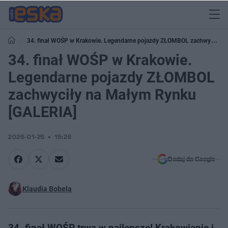
34. finał WOŚP w Krakowie. Legendarne pojazdy ZŁOMBOL zachwyciły
na Małym Rynku [GALERIA]
34. finał WOŚP w Krakowie.
Legendarne pojazdy ZŁOMBOL
zachwyciły na Małym Rynku
[GALERIA]
2026-01-25
15:28
Dodaj do Google
Klaudia Bobela
34. finał WOŚP trwa w najlepsze! Krakowianie i