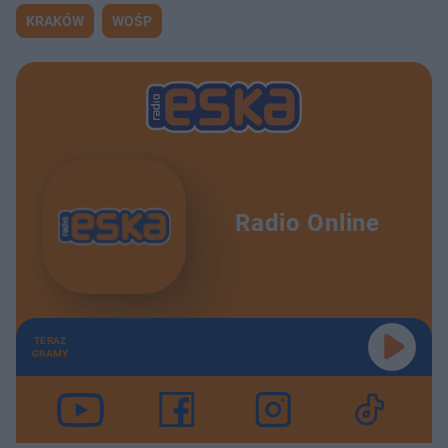
KRAKÓW
WOŚP
Radio Online
TERAZ
GRAMY