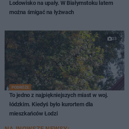
Lodowisko na upały. W Białymstoku latem
można śmigać na łyżwach
23
PODRÓŻE
To jedno z najpiękniejszych miast w woj.
łódzkim. Kiedyś było kurortem dla
mieszkańców Łodzi
NAJNOWSZE NEWSY: