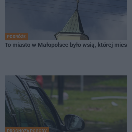
PODRÓŻE
To miasto w Małopolsce było wsią, której mieszk
PROGNOZA POGODY