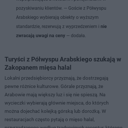
pozyskiwaniu klientów. — Goście z Półwyspu
Arabskiego wybierają obiekty o wyższym
standardzie, rezerwują z wyprzedzeniem i
nie
zwracają uwagi na ceny
— dodała.
Turyści z Półwyspu Arabskiego szukają w
Zakopanem mięsa halal
Lokalni przedsiębiorcy przyznają, że dostrzegają
pewne różnice kulturowe. Górale przyznają, że
Arabowie mają większy luz i się nie spieszą. Na
wycieczki wybierają głównie miejsca, do których
można dojechać kolejką górską lub dorożką. W
restauracjach często pytają o mięso halal,
przyrządzanego według tradycyjnych receptur, którego