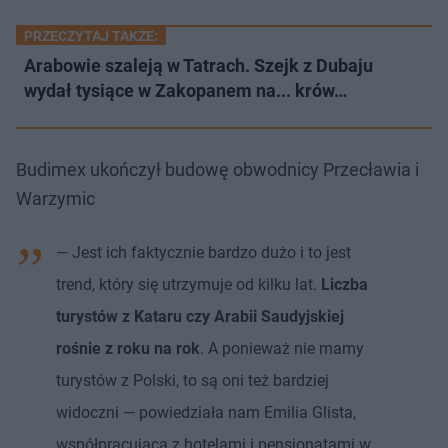
PRZECZYTAJ TAKŻE:
Arabowie szaleją w Tatrach. Szejk z Dubaju
wydał tysiące w Zakopanem na... krów…
Budimex ukończył budowę obwodnicy Przecławia i
‎Warzymic
— Jest ich faktycznie bardzo dużo i to jest
trend, który się utrzymuje od kilku lat.
Liczba
turystów z Kataru czy Arabii Saudyjskiej
rośnie z roku na rok
. A ponieważ nie mamy
turystów z Polski, to są oni też bardziej
widoczni — powiedziała nam Emilia Glista,
współpracująca z hotelami i pensjonatami w