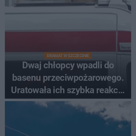
DRAMAT W SZCZECINIE
Dwaj chłopcy wpadli do
basenu przeciwpożarowego.
Uratowała ich szybka reakcja
świadków