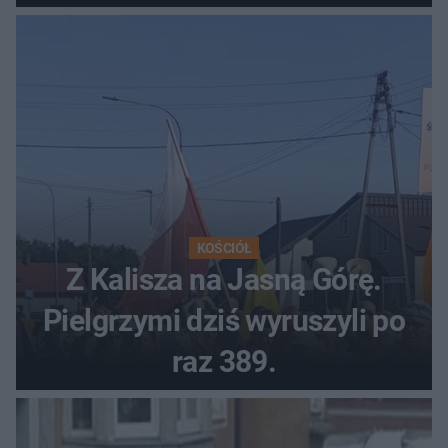
KOŚCIÓŁ
Z Kalisza na Jasną Górę.
Pielgrzymi dziś wyruszyli po
raz 389.