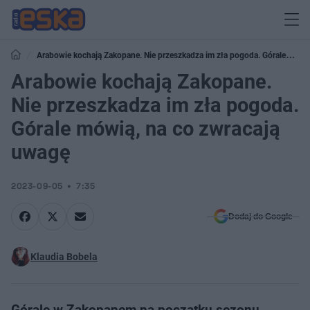
Arabowie kochają Zakopane. Nie przeszkadza im zła pogoda. Górale
mówią, na co zwracają uwagę
Arabowie kochają Zakopane.
Nie przeszkadza im zła pogoda.
Górale mówią, na co zwracają
uwagę
2023-09-05
7:35
Dodaj do Google
Klaudia Bobela
Górale w Zakopanem na początku sezonu