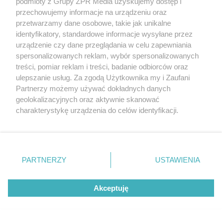
podmioty z Grupy ZPR Media uzyskujemy dostęp i
przechowujemy informacje na urządzeniu oraz
rok zbiory będą obfite
przetwarzamy dane osobowe, takie jak unikalne
identyfikatory, standardowe informacje wysyłane przez
urządzenie czy dane przeglądania w celu zapewniania
spersonalizowanych reklam, wybór spersonalizowanych
treści, pomiar reklam i treści, badanie odbiorców oraz
ulepszanie usług. Za zgodą Użytkownika my i Zaufani
Partnerzy możemy używać dokładnych danych
geolokalizacyjnych oraz aktywnie skanować
charakterystykę urządzenia do celów identyfikacji.
Ponieważ cenimy Twoją prywatność, prosimy o zgodę na
korzystanie z tych technologii poprzez kliknięcie
„Akceptuję”. Zgoda jest dobrowolna i zawsze możesz ją
ZAKUPY
zmienić/wycofać klikając przycisk ustawień prywatności
Jesień w Pepco! Stylowe kubki i
PARTNERZY
USTAWIENIA
znajdujący się w lewym dolnym rogu strony
. Niektóre
dodatki w świetnych cenach
rodzaje przetwarzania danych nie wymagają zgody
Akceptuję
użytkownika, ale masz prawo sprzeciwić się takiemu
ZOBACZ WIĘCEJ
przetwarzaniu. Preferencje będą miały zastosowanie tylko
na tej witrynie.