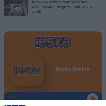
Kierowców czeka prawdziwy koszmar.
Rozkopią ważną drogę, wybudują aż 724
zjazdy
Radio Online
TERAZ
GRAMY