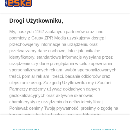
Drogi Użytkowniku,
My, naszych 1162 zaufanych partnerów oraz inne
Żaden utwór zamieszczony w serwisie nie może być powielany i
podmioty z Grupy ZPR Media uzyskujemy dostęp i
rozpowszechniany lub dalej rozpowszechniany w jakikolwiek sposób (w
tym także elektroniczny lub mechaniczny) na jakimkolwiek polu
przechowujemy informacje na urządzeniu oraz
eksploatacji w jakiejkolwiek formie, włącznie z umieszczaniem w Internecie
przetwarzamy dane osobowe, takie jak unikalne
bez pisemnej zgody właściciela praw. Jakiekolwiek użycie lub
wykorzystanie utworów w całości lub w części z naruszeniem prawa, tzn.
identyfikatory, standardowe informacje wysyłane przez
bez właściwej zgody, jest zabronione pod groźbą kary i może być ścigane
urządzenie czy dane przeglądania w celu zapewniania
prawnie.
spersonalizowanych reklam, wybór spersonalizowanych
treści, pomiar reklam i treści, badanie odbiorców oraz
ulepszanie usług. Za zgodą Użytkownika my i Zaufani
Partnerzy możemy używać dokładnych danych
geolokalizacyjnych oraz aktywnie skanować
charakterystykę urządzenia do celów identyfikacji.
O nas
Ponieważ cenimy Twoją prywatność, prosimy o zgodę na
korzystanie z tych technologii poprzez kliknięcie
Informacje prawne
„Akceptuję”. Zgoda jest dobrowolna i zawsze możesz ją
zmienić/wycofać klikając przycisk ustawień prywatności
Nasze serwisy