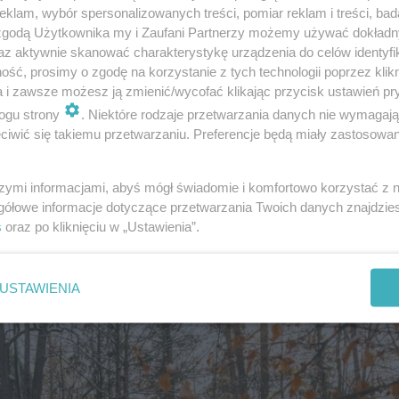
klam, wybór spersonalizowanych treści, pomiar reklam i treści, bad
 zgodą Użytkownika my i Zaufani Partnerzy możemy używać dokład
az aktywnie skanować charakterystykę urządzenia do celów identyfi
ść, prosimy o zgodę na korzystanie z tych technologii poprzez klikn
a i zawsze możesz ją zmienić/wycofać klikając przycisk ustawień pr
ogu strony
. Niektóre rodzaje przetwarzania danych nie wymagaj
iwić się takiemu przetwarzaniu. Preferencje będą miały zastosowanie
szymi informacjami, abyś mógł świadomie i komfortowo korzystać z
Turyści coraz chętniej ją wybierają z…
gółowe informacje dotyczące przetwarzania Twoich danych znajdzi
s
oraz po kliknięciu w „Ustawienia”.
rakcji. Zimą cieszy się ogromną popularnością
USTAWIENIA