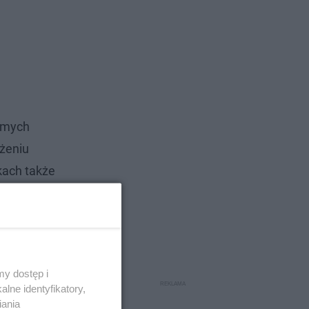
romych
żeniu
kach także
y dostęp i
lne identyfikatory,
iania