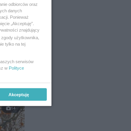
anie odbiorców oraz
nych danych
kacji. Ponieważ
ięcie „Akceptuję”.
ywatności znajdujący
ą zgody użytkownika,
 tylko na tej
 naszych serwisów
esz w
Polityce
Akceptuję
14