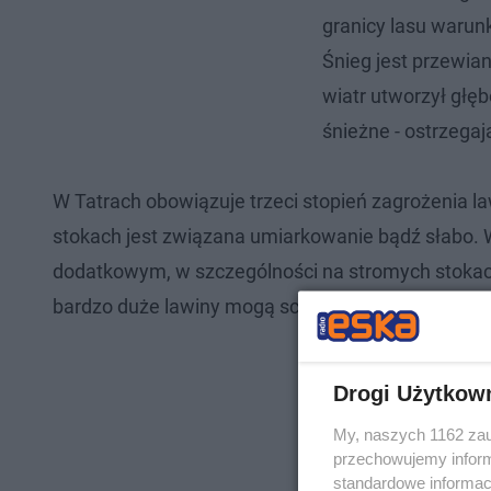
granicy lasu warunk
Śnieg jest przewia
wiatr utworzył głęb
śnieżne - ostrzega
W Tatrach obowiązuje trzeci stopień zagrożenia l
stokach jest związana umiarkowanie bądź słabo. 
dodatkowym, w szczególności na stromych stokac
bardzo duże lawiny mogą schodzić samoistnie.
Drogi Użytkow
My, naszych 1162 zau
przechowujemy informa
standardowe informac