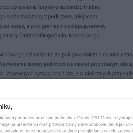
i do uprawiania turystyki są bardzo trudne.
ny i słabo związany z podłożem, miejscami
okie zaspy, a przy graniach występują nawisy
ją służby Tatrzańskiego Parku Narodowego.
awinowego. Oznacza to, że pokrywa śnieżna na wielu st
Wyzwolenie lawiny jest możliwe nawet przy małym obcią
h. W pewnych sytuacjach duże, a w nielicznych przypad
niku,
fanych partnerów oraz inne podmioty z Grupy ZPR Media uzyskujem
cje na urządzeniu oraz przetwarzamy dane osobowe, takie jak unika
je wysyłane przez urządzenie czy dane przeglądania w celu zapewn