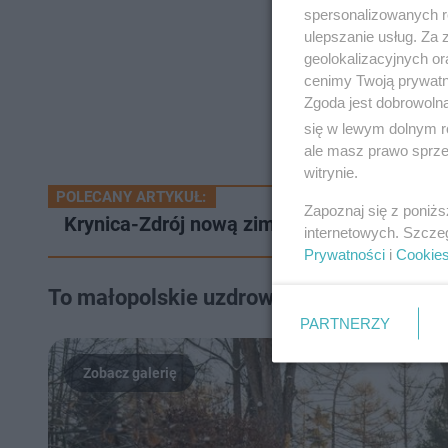
spersonalizowanych re
ulepszanie usług. Za
geolokalizacyjnych or
cenimy Twoją prywatno
Zgoda jest dobrowoln
się w lewym dolnym r
ale masz prawo sprzec
witrynie.
POLECANY ARTYKUŁ:
Zapoznaj się z poniż
Krynica-Zdrój nową zimową stolicą Polski? 
internetowych. Szcze
Prywatności
i
Cookie
To małopolskie uzdrowisko jest pełne at
PARTNERZY