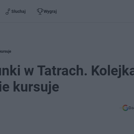
Słuchaj
Wygraj
kursuje
nki w Tatrach. Kolejk
e kursuje
Do