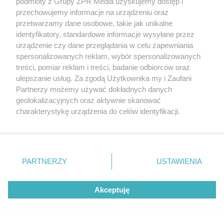
podmioty z Grupy ZPR Media uzyskujemy dostęp i
przechowujemy informacje na urządzeniu oraz
PROGNOZA POGODY
przetwarzamy dane osobowe, takie jak unikalne
Gwałtowne burze nadciągają nad Polskę.
identyfikatory, standardowe informacje wysyłane przez
IMGW ostrzega przed nawałnicami i gradem
urządzenie czy dane przeglądania w celu zapewniania
spersonalizowanych reklam, wybór spersonalizowanych
treści, pomiar reklam i treści, badanie odbiorców oraz
ulepszanie usług. Za zgodą Użytkownika my i Zaufani
Partnerzy możemy używać dokładnych danych
geolokalizacyjnych oraz aktywnie skanować
charakterystykę urządzenia do celów identyfikacji.
Ponieważ cenimy Twoją prywatność, prosimy o zgodę na
korzystanie z tych technologii poprzez kliknięcie
„Akceptuję”. Zgoda jest dobrowolna i zawsze możesz ją
zmienić/wycofać klikając przycisk ustawień prywatności
PARTNERZY
USTAWIENIA
znajdujący się w lewym dolnym rogu strony
. Niektóre
DRAMAT W KRAKOWIE
rodzaje przetwarzania danych nie wymagają zgody
Mężczyzna wypadł z balkonu. Wcześniej z
Akceptuję
użytkownika, ale masz prawo sprzeciwić się takiemu
przetwarzaniu. Preferencje będą miały zastosowanie tylko
tego samego bloku spadła wersalka z
na tej witrynie.
pościelą