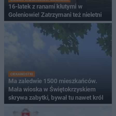
16-latek z ranami kłutymi w
Goleniowie! Zatrzymani też nieletni
CIEKAWOSTKI
Ma zaledwie 1500 mieszkańców.
Mała wioska w Świętokrzyskiem
skrywa zabytki, bywał tu nawet król