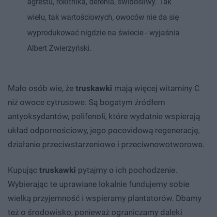
agrestu, rokitnika, derenia, świdośliwy. Tak
wielu, tak wartościowych, owoców nie da się
wyprodukować nigdzie na świecie - wyjaśnia
Albert Zwierzyński.
Mało osób wie, że
truskawki
mają więcej witaminy C
niż owoce cytrusowe. Są bogatym źródłem
antyoksydantów, polifenoli, które wydatnie wspierają
układ odpornościowy, jego pocovidową regenerację,
działanie przeciwstarzeniowe i przeciwnowotworowe.
Kupując
truskawki
pytajmy o ich pochodzenie.
Wybierając te uprawiane lokalnie fundujemy sobie
wielką przyjemność i wspieramy plantatorów. Dbamy
też o środowisko, ponieważ ograniczamy daleki