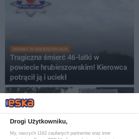
DRAMAT W SIEKIERZYŃCACH
Tragiczna śmierć 46-latki w
powiecie hrubieszowskim! Kierowca
potrącił ją i uciekł
Drogi Użytkowniku,
My, naszych 1162 zaufanych partnerów oraz inne