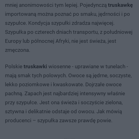
mniej anonimowości tym lepiej. Pojedynczą
truskawkę
importowaną można poznać po smaku, jędrności i po
szypułce. Kondycja szypułki zdradza najwięcej.
Szypułka po czterech dniach transportu, z południowej
Europy lub północnej Afryki, nie jest świeża, jest
zmęczona.
Polskie
truskawki
wiosenne - uprawiane w tunelach -
mają smak tych polowych. Owoce są jędrne, soczyste,
lekko poziomkowe i kwaskowate. Dojrzałe owoce
pachną. Zapach jest najbardziej intensywny właśnie
przy szypułce. Jest ona świeża i soczyście zielona,
sztywna i delikatnie odstaje od owocu. Jak mówią
producenci – szypułka zawsze prawdę powie.