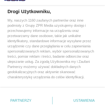
Drogi Użytkowniku,
My, naszych 1160 zaufanych partnerów oraz inne
Żaden utwór zamieszczony w serwisie nie może być powielany i
podmioty z Grupy ZPR Media uzyskujemy dostęp i
rozpowszechniany lub dalej rozpowszechniany w jakikolwiek sposób (w
tym także elektroniczny lub mechaniczny) na jakimkolwiek polu
przechowujemy informacje na urządzeniu oraz
eksploatacji w jakiejkolwiek formie, włącznie z umieszczaniem w
przetwarzamy dane osobowe, takie jak unikalne
Internecie bez pisemnej zgody właściciela praw. Jakiekolwiek użycie lub
identyfikatory, standardowe informacje wysyłane przez
wykorzystanie utworów w całości lub w części z naruszeniem prawa,
tzn. bez właściwej zgody, jest zabronione pod groźbą kary i może być
urządzenie czy dane przeglądania w celu zapewniania
ścigane prawnie.
spersonalizowanych reklam, wybór spersonalizowanych
treści, pomiar reklam i treści, badanie odbiorców oraz
ulepszanie usług. Za zgodą Użytkownika my i Zaufani
Partnerzy możemy używać dokładnych danych
geolokalizacyjnych oraz aktywnie skanować
charakterystykę urządzenia do celów identyfikacji.
Ponieważ cenimy Twoją prywatność, prosimy o zgodę na
O nas
korzystanie z tych technologii poprzez kliknięcie
Informacje prawne
„Akceptuję”. Zgoda jest dobrowolna i zawsze możesz ją
zmienić/wycofać klikając przycisk ustawień prywatności
PARTNERZY
USTAWIENIA
Nasze serwisy
znajdujący się w lewym dolnym rogu strony
. Niektóre