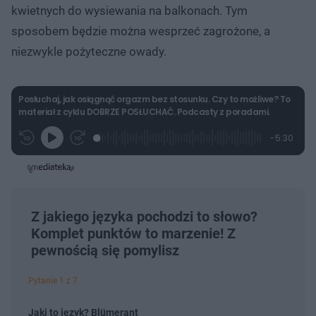
kwietnych do wysiewania na balkonach. Tym
sposobem będzie można wesprzeć zagrożone, a
niezwykle pożyteczne owady.
Posłuchaj, jak osiągnąć orgazm bez stosunku. Czy to możliwe? To
materiał z cyklu DOBRZE POSŁUCHAĆ. Podcasty z poradami.
L
P
P
P
-
5:30
G
o
r
r
o
z
r
a
z
z
o
a
d
e
e
s
j
t
e
w
w
a
d
i
i
ł
:
ń
ń
y
c
4
1
1
z
.
0
0
Z jakiego języka pochodzi to słowo?
a
s
5
s
s
Â
Komplet punktów to marzenie! Z
4
d
d
%
o
o
pewnością się pomylisz
t
p
u
r
ł
z
Pytanie 1 z 7
u
o
d
u
Jaki to język? Blümerant