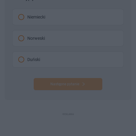
Niemiecki
Norweski
Duński
Następne pytanie