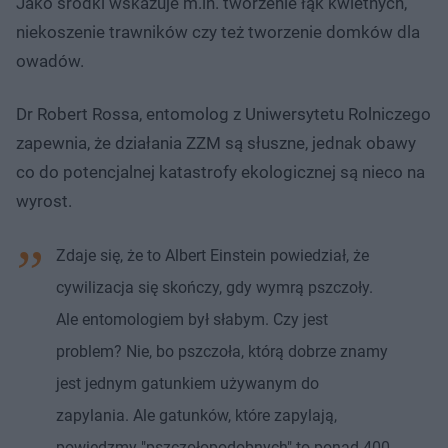
Jako środki wskazuje m.in. tworzenie łąk kwietnych,
niekoszenie trawników czy też tworzenie domków dla
owadów.
Dr Robert Rossa, entomolog z Uniwersytetu Rolniczego
zapewnia, że działania ZZM są słuszne, jednak obawy
co do potencjalnej katastrofy ekologicznej są nieco na
wyrost.
Zdaje się, że to Albert Einstein powiedział, że
cywilizacja się skończy, gdy wymrą pszczoły.
Ale entomologiem był słabym. Czy jest
problem? Nie, bo pszczoła, którą dobrze znamy
jest jednym gatunkiem używanym do
zapylania. Ale gatunków, które zapylają,
powiedzmy "pszczołopodobnych" to ponad 400