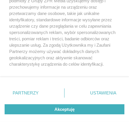
podmioty z Grupy ZPR Media uzyskujemy dostęp i
przechowujemy informacje na urządzeniu oraz
przetwarzamy dane osobowe, takie jak unikalne
identyfikatory, standardowe informacje wysyłane przez
urządzenie czy dane przeglądania w celu zapewniania
spersonalizowanych reklam, wybór spersonalizowanych
PIŁKA NOŻNA
treści, pomiar reklam i treści, badanie odbiorców oraz
Legia Warszawa traci punkty w
ulepszanie usług. Za zgodą Użytkownika my i Zaufani
Partnerzy możemy używać dokładnych danych
Kielcach. Pogoń i Górnik z ważnymi
geolokalizacyjnych oraz aktywnie skanować
zwycięstwami
charakterystykę urządzenia do celów identyfikacji.
Ponieważ cenimy Twoją prywatność, prosimy o zgodę na
korzystanie z tych technologii poprzez kliknięcie
ZOBACZ WIĘCEJ
„Akceptuję”. Zgoda jest dobrowolna i zawsze możesz ją
zmienić/wycofać klikając przycisk ustawień prywatności
PARTNERZY
USTAWIENIA
znajdujący się w lewym dolnym rogu strony
. Niektóre
rodzaje przetwarzania danych nie wymagają zgody
Akceptuję
użytkownika, ale masz prawo sprzeciwić się takiemu
przetwarzaniu. Preferencje będą miały zastosowanie tylko
na tej witrynie.