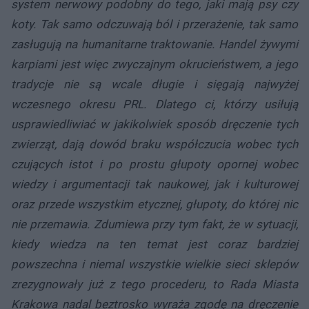
system nerwowy podobny do tego, jaki mają psy czy
koty. Tak samo odczuwają ból i przerażenie, tak samo
zasługują na humanitarne traktowanie. Handel żywymi
karpiami jest więc zwyczajnym okrucieństwem, a jego
tradycje nie są wcale długie i sięgają najwyżej
wczesnego okresu PRL. Dlatego ci, którzy usiłują
usprawiedliwiać w jakikolwiek sposób dręczenie tych
zwierząt, dają dowód braku współczucia wobec tych
czujących istot i po prostu głupoty opornej wobec
wiedzy i argumentacji tak naukowej, jak i kulturowej
oraz przede wszystkim etycznej, głupoty, do której nic
nie przemawia. Zdumiewa przy tym fakt, że w sytuacji,
kiedy wiedza na ten temat jest coraz bardziej
powszechna i niemal wszystkie wielkie sieci sklepów
zrezygnowały już z tego procederu, to Rada Miasta
Krakowa nadal beztrosko wyraża zgodę na dręczenie