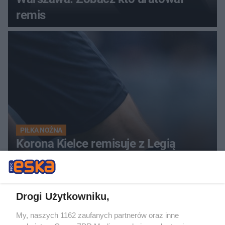
remis
PIŁKA NOŻNA
Korona Kielce remisuje z Legią
Warszawa. Podział punktów po
zaciętym meczu
Drogi Użytkowniku,
My, naszych 1162 zaufanych partnerów oraz inne