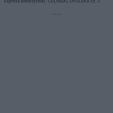
Express Biedrzyckiej - CELIŃSKI, OPOLSKA cz. 3