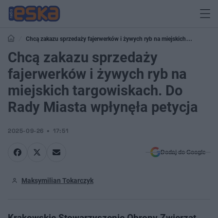
Chcą zakazu sprzedaży fajerwerków i żywych ryb na miejskich
targowiskach. Do Rady Miasta wpłynęła petycja
Chcą zakazu sprzedaży
fajerwerków i żywych ryb na
miejskich targowiskach. Do
Rady Miasta wpłynęła petycja
2025-09-26
17:51
Dodaj do Google
Maksymilian Tokarczyk
Krakowskie Stowarzyszenie Obrony Zwierząt