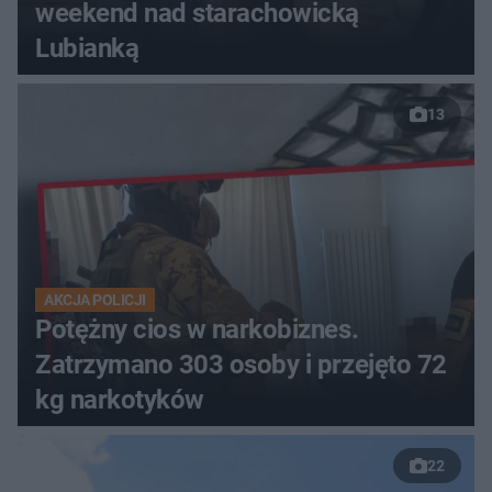
weekend nad starachowicką
Lubianką
13
AKCJA POLICJI
Potężny cios w narkobiznes.
Zatrzymano 303 osoby i przejęto 72
kg narkotyków
22