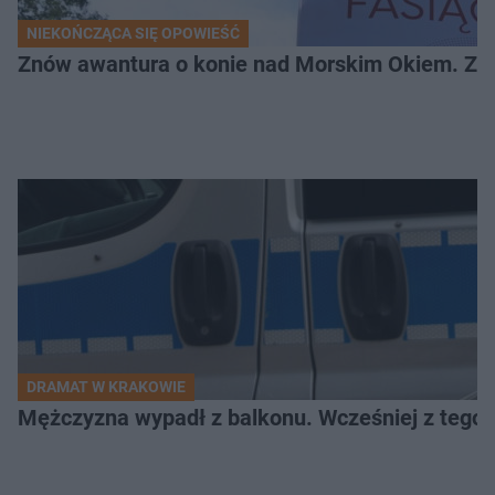
NIEKOŃCZĄCA SIĘ OPOWIEŚĆ
Znów awantura o konie nad Morskim Okiem. Zwi
DRAMAT W KRAKOWIE
Mężczyzna wypadł z balkonu. Wcześniej z tego 