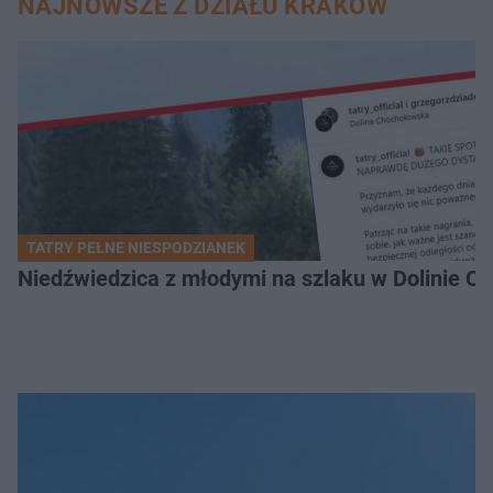
NAJNOWSZE Z DZIAŁU KRAKÓW
TATRY PEŁNE NIESPODZIANEK
Niedźwiedzica z młodymi na szlaku w Dolinie Ch