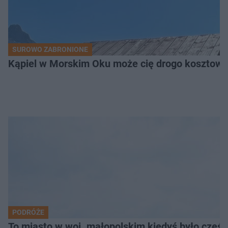
SUROWO ZABRONIONE
Kąpiel w Morskim Oku może cię drogo kosztowa
PODRÓŻE
To miasto w woj. małopolskim kiedyś było części