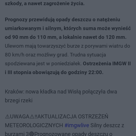
szkody, a nawet zagrożenie życia.
Prognozy przewidują opady deszczu o natężeniu
umiarkowanym i silnym, których suma może wynieść
od 90 mm do 110 mm, a lokalnie nawet do 120 mm.
Ulewom mają towarzyszyć burze z porywami wiatru do
80 km/h oraz możliwy grad. Trudna sytuacja
spodziewana jest w poniedziałek.
Ostrzeżenia IMGW II
i III stopnia obowiązują do godziny 22:00.
Kraków: nowa kładka nad Wisłą połączyła dwa
brzegi rzeki
⚠️UWAGA⚠️‼️AKTUALIZACJA OSTRZEŻEŃ
METEOROLOGICZNYCH
#imgwlive
Silny deszcz z
burzami 3🔴Prognozowane opady deszczu o