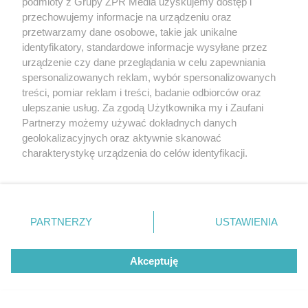
podmioty z Grupy ZPR Media uzyskujemy dostęp i
przechowujemy informacje na urządzeniu oraz
PIŁKA NOŻNA
przetwarzamy dane osobowe, takie jak unikalne
Klasyfikacja strzelców Ekstraklasy.
identyfikatory, standardowe informacje wysyłane przez
urządzenie czy dane przeglądania w celu zapewniania
Jak wygląda aktualne zestawienie
spersonalizowanych reklam, wybór spersonalizowanych
treści, pomiar reklam i treści, badanie odbiorców oraz
ulepszanie usług. Za zgodą Użytkownika my i Zaufani
Partnerzy możemy używać dokładnych danych
geolokalizacyjnych oraz aktywnie skanować
charakterystykę urządzenia do celów identyfikacji.
Ponieważ cenimy Twoją prywatność, prosimy o zgodę na
korzystanie z tych technologii poprzez kliknięcie
„Akceptuję”. Zgoda jest dobrowolna i zawsze możesz ją
zmienić/wycofać klikając przycisk ustawień prywatności
PARTNERZY
USTAWIENIA
znajdujący się w lewym dolnym rogu strony
. Niektóre
rodzaje przetwarzania danych nie wymagają zgody
ŻUŻEL
Akceptuję
Sparta rozbija Motor we Wrocławiu.
użytkownika, ale masz prawo sprzeciwić się takiemu
przetwarzaniu. Preferencje będą miały zastosowanie tylko
Walka o punkt bonusowy
na tej witrynie.