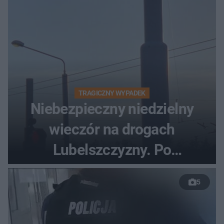
TRAGICZNY WYPADEK
Niebezpieczny niedzielny
wieczór na drogach
Lubelszczyzny. Po
nieudanym manewrze
5
wyprzedzania zginął
kierowca auta