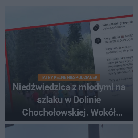
TATRY PEŁNE NIESPODZIANEK
Niedźwiedzica z młodymi na
szlaku w Dolinie
Chochołowskiej. Wokół
turyści!