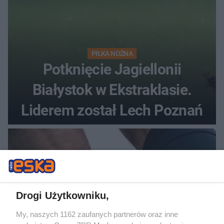
PIŁKA NOŻNA
Potknięcie Jagiellonii
Białystok w Ekstraklasie.
Liderem został Lech Poznań
Drogi Użytkowniku,
My, naszych 1162 zaufanych partnerów oraz inne