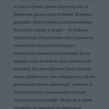
to bazy w Zalesiu (gmina Stryszów) oraz w
Regietowie (gmina Uście Gorlickie). W jednym
przypadku obóz harcerski został przeniesiony
do budynku szkoły, w drugim – do budynku
stadniny koni. Ponadto jeden obóz w powiecie
nowotarskim otrzymał informację o
konieczności prewencyjnej ewakuacji, ale ze
względu na to, że trwał do dziś, zakończył się
wcześniej. Na rzece Sękówka (stacja Gorlice)
mamy przekroczony stan ostrzegawczy; nie ma
przekroczeń stanów alarmowych. Jesteśmy w
stałym kontakcie z powiatowymi centrami
zarzadzania kryzysowego. Służby są w pełnej
gotowości, by reagować na ewentualne