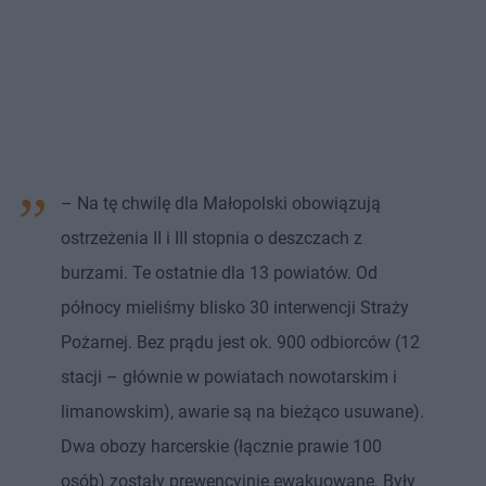
– Na tę chwilę dla Małopolski obowiązują
ostrzeżenia II i III stopnia o deszczach z
burzami. Te ostatnie dla 13 powiatów. Od
północy mieliśmy blisko 30 interwencji Straży
Pożarnej. Bez prądu jest ok. 900 odbiorców (12
stacji – głównie w powiatach nowotarskim i
limanowskim), awarie są na bieżąco usuwane).
Dwa obozy harcerskie (łącznie prawie 100
osób) zostały prewencyjnie ewakuowane. Były