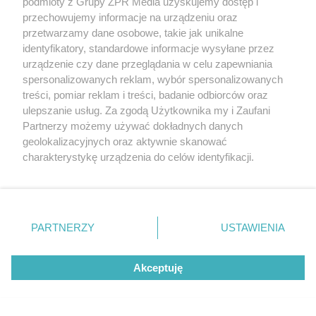
podmioty z Grupy ZPR Media uzyskujemy dostęp i
przechowujemy informacje na urządzeniu oraz
przetwarzamy dane osobowe, takie jak unikalne
identyfikatory, standardowe informacje wysyłane przez
urządzenie czy dane przeglądania w celu zapewniania
spersonalizowanych reklam, wybór spersonalizowanych
treści, pomiar reklam i treści, badanie odbiorców oraz
ulepszanie usług. Za zgodą Użytkownika my i Zaufani
Partnerzy możemy używać dokładnych danych
ZAKUPY
geolokalizacyjnych oraz aktywnie skanować
Jesień w Pepco! Stylowe kubki i
charakterystykę urządzenia do celów identyfikacji.
Ponieważ cenimy Twoją prywatność, prosimy o zgodę na
dodatki w świetnych cenach
korzystanie z tych technologii poprzez kliknięcie
„Akceptuję”. Zgoda jest dobrowolna i zawsze możesz ją
zmienić/wycofać klikając przycisk ustawień prywatności
5
PARTNERZY
USTAWIENIA
znajdujący się w lewym dolnym rogu strony
. Niektóre
rodzaje przetwarzania danych nie wymagają zgody
Akceptuję
użytkownika, ale masz prawo sprzeciwić się takiemu
przetwarzaniu. Preferencje będą miały zastosowanie tylko
na tej witrynie.