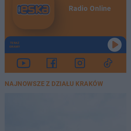
Radio Online
TERAZ
GRAMY
NAJNOWSZE Z DZIAŁU KRAKÓW