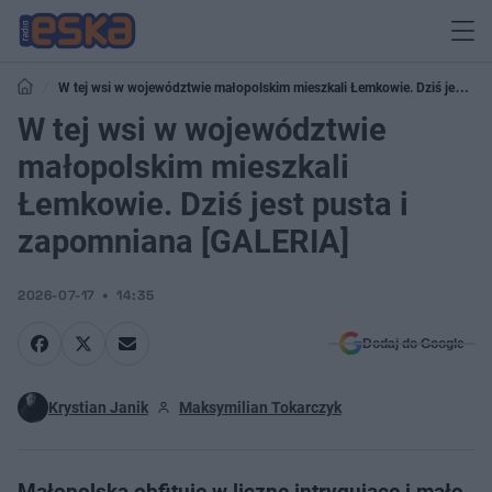
W tej wsi w województwie małopolskim mieszkali Łemkowie. Dziś jest
pusta i zapomniana [GALERIA]
W tej wsi w województwie
małopolskim mieszkali
Łemkowie. Dziś jest pusta i
zapomniana [GALERIA]
2026-07-17
14:35
Dodaj do Google
Krystian Janik
Maksymilian Tokarczyk
Małopolska obfituje w liczne intrygujące i mało