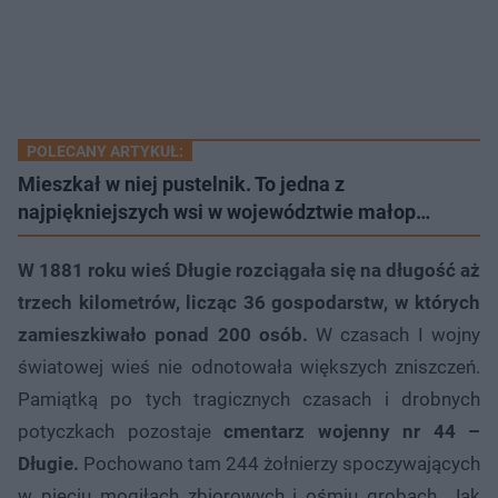
POLECANY ARTYKUŁ:
Mieszkał w niej pustelnik. To jedna z
najpiękniejszych wsi w województwie małop…
W 1881 roku wieś Długie rozciągała się na długość aż
trzech kilometrów, licząc 36 gospodarstw, w których
zamieszkiwało ponad 200 osób.
W czasach I wojny
światowej wieś nie odnotowała większych zniszczeń.
Pamiątką po tych tragicznych czasach i drobnych
potyczkach pozostaje
cmentarz wojenny nr 44 –
Długie.
Pochowano tam 244 żołnierzy spoczywających
w pięciu mogiłach zbiorowych i ośmiu grobach. Jak