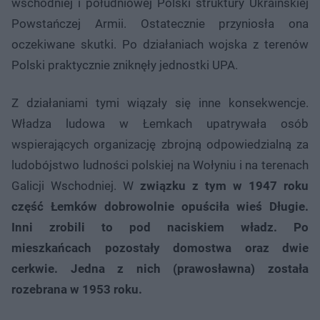
wschodniej i południowej Polski struktury Ukraińskiej
Powstańczej Armii. Ostatecznie przyniosła ona
oczekiwane skutki. Po działaniach wojska z terenów
Polski praktycznie zniknęły jednostki UPA.
Z działaniami tymi wiązały się inne konsekwencje.
Władza ludowa w Łemkach upatrywała osób
wspierających organizację zbrojną odpowiedzialną za
ludobójstwo ludności polskiej na Wołyniu i na terenach
Galicji Wschodniej. W
związku z tym w 1947 roku
część Łemków dobrowolnie opuściła wieś Długie.
Inni zrobili to pod naciskiem władz.
Po
mieszkańcach pozostały domostwa oraz dwie
cerkwie. Jedna z nich (prawosławna) została
rozebrana w 1953 roku.