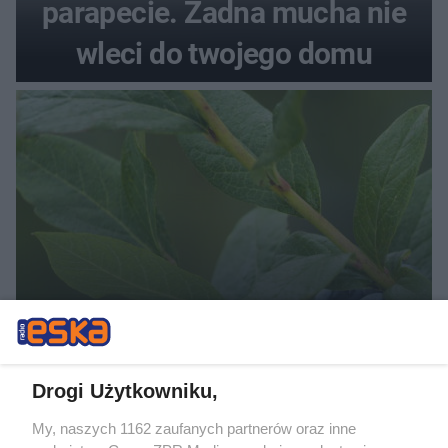
parapecie. Żadna mucha nie
wleci do twojego domu
PIELĘGNACJA BORÓWKI
Zrób to po zebraniu borówek, a za
rok zbiory będą obfite
Drogi Użytkowniku,
My, naszych 1162 zaufanych partnerów oraz inne