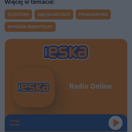
ŚLEDZTWO
SĄD NAJWYŻSZY
PROKURATURA
WYPADEK ŚMIERTELNY
Radio Online
TERAZ
GRAMY