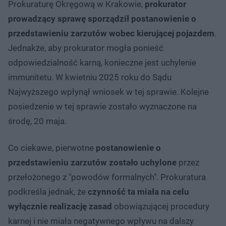
Prokuraturę Okręgową w Krakowie,
prokurator
prowadzący sprawę sporządził postanowienie o
przedstawieniu zarzutów wobec kierującej pojazdem
.
Jednakże, aby prokurator mogła ponieść
odpowiedzialność karną, konieczne jest uchylenie
immunitetu. W kwietniu 2025 roku do Sądu
Najwyższego wpłynął wniosek w tej sprawie. Kolejne
posiedzenie w tej sprawie zostało wyznaczone na
środę, 20 maja.
Co ciekawe, pierwotne
postanowienie o
przedstawieniu zarzutów zostało uchylone
przez
przełożonego z "powodów formalnych". Prokuratura
podkreśla jednak, że
czynność ta miała na celu
wyłącznie realizację zasad
obowiązującej procedury
karnej i nie miała negatywnego wpływu na dalszy