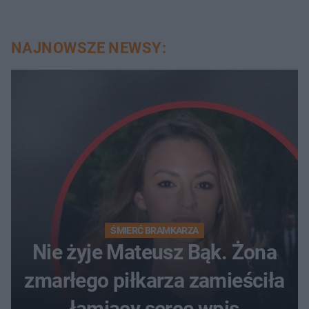
NAJNOWSZE NEWSY:
ŚMIERĆ BRAMKARZA
Nie żyje Mateusz Bąk. Żona
zmarłego piłkarza zamieściła
łamiący serce wpis