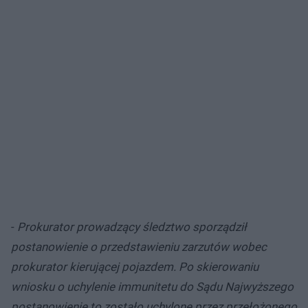
-
Prokurator prowadzący śledztwo sporządził
postanowienie o przedstawieniu zarzutów wobec
prokurator kierującej pojazdem. Po skierowaniu
wniosku o uchylenie immunitetu do Sądu Najwyższego
postanowienie to zostało uchylone przez przełożonego