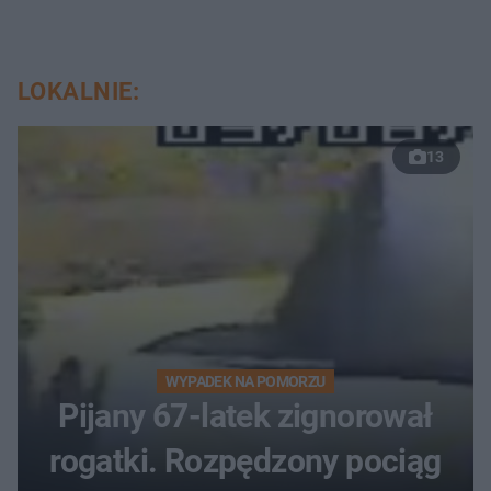
LOKALNIE:
13
WYPADEK NA POMORZU
Pijany 67-latek zignorował
rogatki. Rozpędzony pociąg