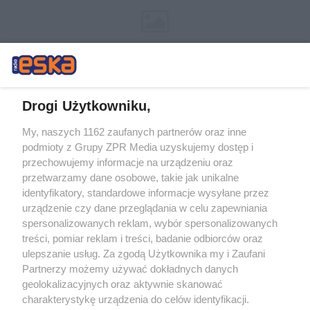
Drogi Użytkowniku,
My, naszych 1162 zaufanych partnerów oraz inne
Żaden utwór zamieszczony w serwisie nie może być powielany i
podmioty z Grupy ZPR Media uzyskujemy dostęp i
rozpowszechniany lub dalej rozpowszechniany w jakikolwiek sposób (w
przechowujemy informacje na urządzeniu oraz
tym także elektroniczny lub mechaniczny) na jakimkolwiek polu
eksploatacji w jakiejkolwiek formie, włącznie z umieszczaniem w
przetwarzamy dane osobowe, takie jak unikalne
Internecie bez pisemnej zgody właściciela praw. Jakiekolwiek użycie lub
identyfikatory, standardowe informacje wysyłane przez
wykorzystanie utworów w całości lub w części z naruszeniem prawa,
tzn. bez właściwej zgody, jest zabronione pod groźbą kary i może być
urządzenie czy dane przeglądania w celu zapewniania
ścigane prawnie.
spersonalizowanych reklam, wybór spersonalizowanych
treści, pomiar reklam i treści, badanie odbiorców oraz
ulepszanie usług. Za zgodą Użytkownika my i Zaufani
Partnerzy możemy używać dokładnych danych
geolokalizacyjnych oraz aktywnie skanować
charakterystykę urządzenia do celów identyfikacji.