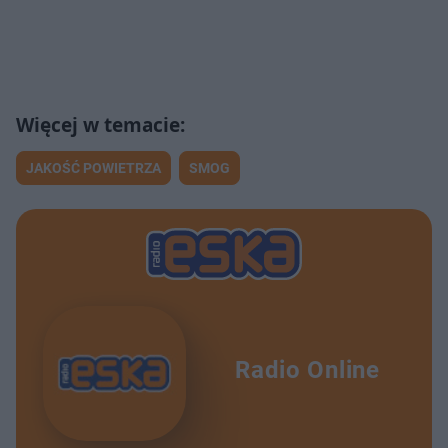
JAKOŚĆ POWIETRZA
SMOG
Radio Online