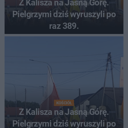
Z Kalisza na Jasną Górę.
Pielgrzymi dziś wyruszyli po
raz 389.
KOŚCIÓŁ
Z Kalisza na Jasną Górę.
Pielgrzymi dziś wyruszyli po