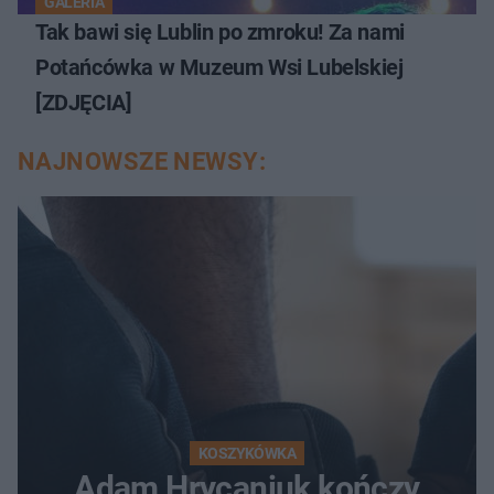
GALERIA
Tak bawi się Lublin po zmroku! Za nami
Potańcówka w Muzeum Wsi Lubelskiej
[ZDJĘCIA]
NAJNOWSZE NEWSY:
KOSZYKÓWKA
Adam Hrycaniuk kończy