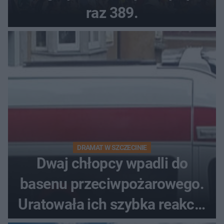
raz 389.
DRAMAT W SZCZECINIE
Dwaj chłopcy wpadli do
basenu przeciwpożarowego.
Uratowała ich szybka reakcja