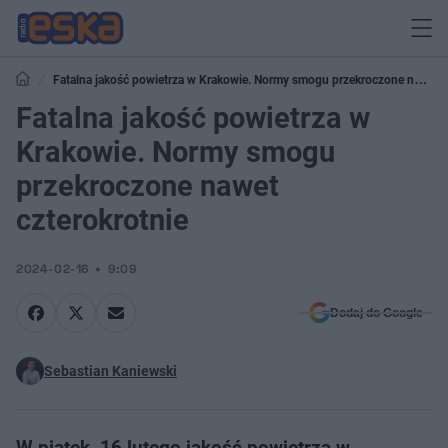
Fatalna jakość powietrza w Krakowie. Normy smogu przekroczone nawet
czterokrotnie
Fatalna jakość powietrza w
Krakowie. Normy smogu
przekroczone nawet
czterokrotnie
2024-02-16
9:09
Dodaj do Google
Sebastian Kaniewski
W piątek, 16 lutego jakość powietrza w