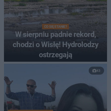
CO SIĘ STANIE?
W sierpniu padnie rekord,
chodzi o Wisłę! Hydrolodzy
ostrzegają
43