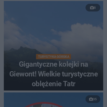
8
TURYSTYKA GÓRSKA
Gigantyczne kolejki na
Giewont! Wielkie turystyczne
oblężenie Tatr
35