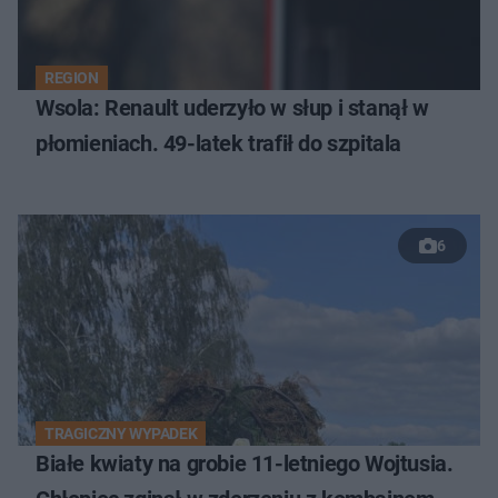
REGION
Wsola: Renault uderzyło w słup i stanął w
płomieniach. 49-latek trafił do szpitala
6
TRAGICZNY WYPADEK
Białe kwiaty na grobie 11-letniego Wojtusia.