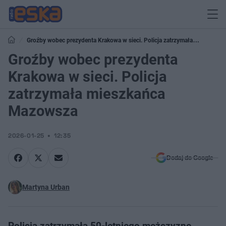
Groźby wobec prezydenta Krakowa w sieci. Policja zatrzymała
mieszkańca Mazowsza
Groźby wobec prezydenta
Krakowa w sieci. Policja
zatrzymała mieszkańca
Mazowsza
2026-01-25
12:35
Dodaj do Google
Martyna Urban
Policja zatrzymała 50-letniego mężczyznę