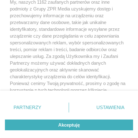
My, naszych 1162 zaufanych partnerów oraz inne
Żaden utwór zamieszczony w serwisie nie może być powielany i
podmioty z Grupy ZPR Media uzyskujemy dostęp i
rozpowszechniany lub dalej rozpowszechniany w jakikolwiek sposób (w
tym także elektroniczny lub mechaniczny) na jakimkolwiek polu
przechowujemy informacje na urządzeniu oraz
eksploatacji w jakiejkolwiek formie, włącznie z umieszczaniem w Internecie
przetwarzamy dane osobowe, takie jak unikalne
bez pisemnej zgody właściciela praw. Jakiekolwiek użycie lub
wykorzystanie utworów w całości lub w części z naruszeniem prawa, tzn.
identyfikatory, standardowe informacje wysyłane przez
bez właściwej zgody, jest zabronione pod groźbą kary i może być ścigane
urządzenie czy dane przeglądania w celu zapewniania
prawnie.
spersonalizowanych reklam, wybór spersonalizowanych
treści, pomiar reklam i treści, badanie odbiorców oraz
ulepszanie usług. Za zgodą Użytkownika my i Zaufani
Partnerzy możemy używać dokładnych danych
geolokalizacyjnych oraz aktywnie skanować
charakterystykę urządzenia do celów identyfikacji.
O nas
Ponieważ cenimy Twoją prywatność, prosimy o zgodę na
korzystanie z tych technologii poprzez kliknięcie
Informacje prawne
„Akceptuję”. Zgoda jest dobrowolna i zawsze możesz ją
zmienić/wycofać klikając przycisk ustawień prywatności
Nasze serwisy
PARTNERZY
USTAWIENIA
znajdujący się w lewym dolnym rogu strony
. Niektóre
rodzaje przetwarzania danych nie wymagają zgody
© 2026 Grupa ZPR Media
Akceptuję
użytkownika, ale masz prawo sprzeciwić się takiemu
przetwarzaniu. Preferencje będą miały zastosowanie tylko