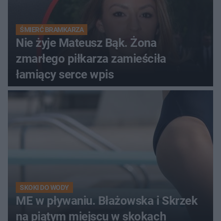
ŚMIERĆ BRAMKARZA
Nie żyje Mateusz Bąk. Żona
zmarłego piłkarza zamieściła
łamiący serce wpis
SKOKI DO WODY
ME w pływaniu. Błażowska i Skrzek
na piątym miejscu w skokach