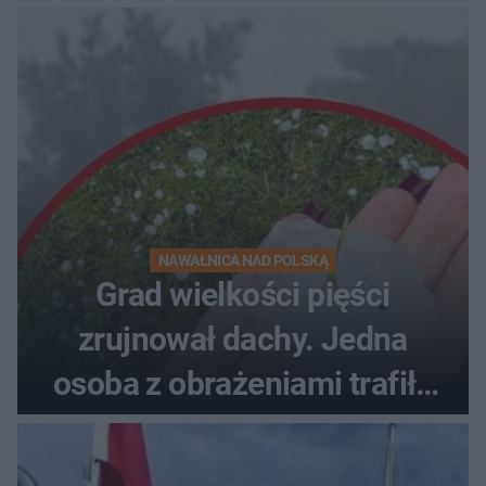
NAWAŁNICA NAD POLSKĄ
Grad wielkości pięści
zrujnował dachy. Jedna
osoba z obrażeniami trafiła
do szpitala