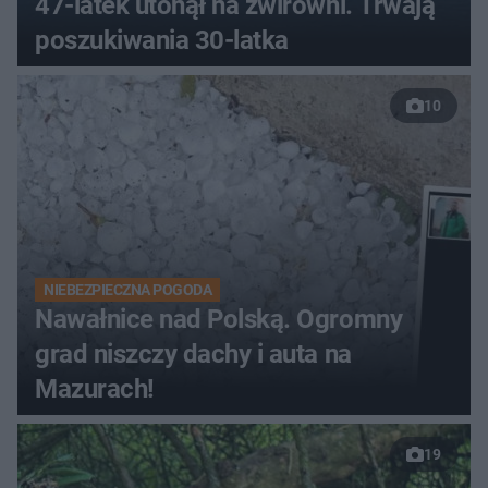
47-latek utonął na żwirowni. Trwają
poszukiwania 30-latka
10
NIEBEZPIECZNA POGODA
Nawałnice nad Polską. Ogromny
grad niszczy dachy i auta na
Mazurach!
19