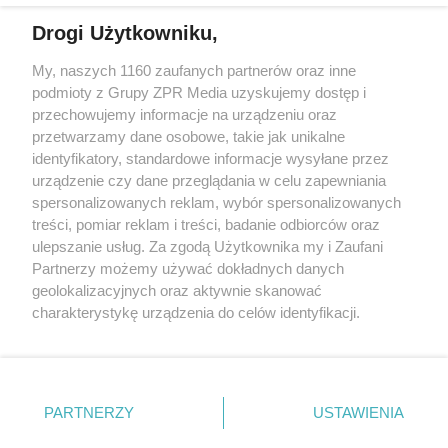
Drogi Użytkowniku,
My, naszych 1160 zaufanych partnerów oraz inne
Żaden utwór zamieszczony w serwisie nie może być powielany i
podmioty z Grupy ZPR Media uzyskujemy dostęp i
rozpowszechniany lub dalej rozpowszechniany w jakikolwiek sposób (w
przechowujemy informacje na urządzeniu oraz
tym także elektroniczny lub mechaniczny) na jakimkolwiek polu
eksploatacji w jakiejkolwiek formie, włącznie z umieszczaniem w
przetwarzamy dane osobowe, takie jak unikalne
Internecie bez pisemnej zgody właściciela praw. Jakiekolwiek użycie lub
identyfikatory, standardowe informacje wysyłane przez
wykorzystanie utworów w całości lub w części z naruszeniem prawa,
tzn. bez właściwej zgody, jest zabronione pod groźbą kary i może być
urządzenie czy dane przeglądania w celu zapewniania
ścigane prawnie.
spersonalizowanych reklam, wybór spersonalizowanych
treści, pomiar reklam i treści, badanie odbiorców oraz
ulepszanie usług. Za zgodą Użytkownika my i Zaufani
Partnerzy możemy używać dokładnych danych
geolokalizacyjnych oraz aktywnie skanować
charakterystykę urządzenia do celów identyfikacji.
Ponieważ cenimy Twoją prywatność, prosimy o zgodę na
O nas
korzystanie z tych technologii poprzez kliknięcie
Informacje prawne
„Akceptuję”. Zgoda jest dobrowolna i zawsze możesz ją
zmienić/wycofać klikając przycisk ustawień prywatności
PARTNERZY
USTAWIENIA
Nasze serwisy
znajdujący się w lewym dolnym rogu strony
. Niektóre