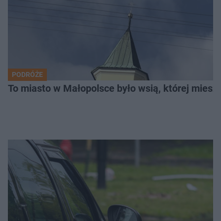
PODRÓŻE
To miasto w Małopolsce było wsią, której mieszk