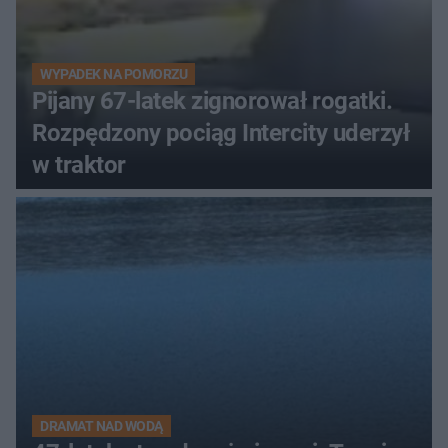
WYPADEK NA POMORZU
Pijany 67-latek zignorował rogatki.
Rozpędzony pociąg Intercity uderzył
w traktor
DRAMAT NAD WODĄ