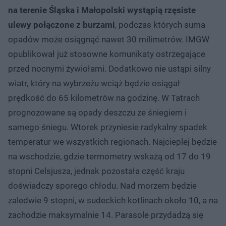
na terenie Śląska i Małopolski wystąpią rzęsiste
ulewy połączone z burzami
, podczas których suma
opadów może osiągnąć nawet 30 milimetrów. IMGW
opublikował już stosowne komunikaty ostrzegające
przed nocnymi żywiołami. Dodatkowo nie ustąpi silny
wiatr, który na wybrzeżu wciąż będzie osiągał
prędkość do 65 kilometrów na godzinę. W Tatrach
prognozowane są opady deszczu ze śniegiem i
samego śniegu. Wtorek przyniesie radykalny spadek
temperatur we wszystkich regionach. Najcieplej będzie
na wschodzie, gdzie termometry wskażą od 17 do 19
stopni Celsjusza, jednak pozostała część kraju
doświadczy sporego chłodu. Nad morzem będzie
zaledwie 9 stopni, w sudeckich kotlinach około 10, a na
zachodzie maksymalnie 14. Parasole przydadzą się