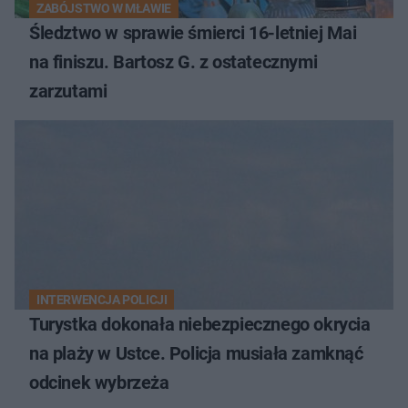
ZABÓJSTWO W MŁAWIE
Śledztwo w sprawie śmierci 16-letniej Mai
na finiszu. Bartosz G. z ostatecznymi
zarzutami
INTERWENCJA POLICJI
Turystka dokonała niebezpiecznego okrycia
na plaży w Ustce. Policja musiała zamknąć
odcinek wybrzeża