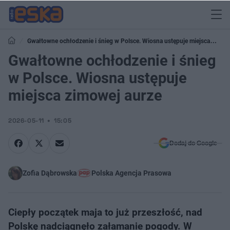
Gwałtowne ochłodzenie i śnieg w Polsce. Wiosna ustępuje miejsca
zimowej aurze
Gwałtowne ochłodzenie i śnieg
w Polsce. Wiosna ustępuje
miejsca zimowej aurze
2026-05-11
15:05
Dodaj do Google
Zofia Dąbrowska
Polska Agencja Prasowa
Ciepły początek maja to już przeszłość, nad
Polskę nadciągnęło załamanie pogody. W