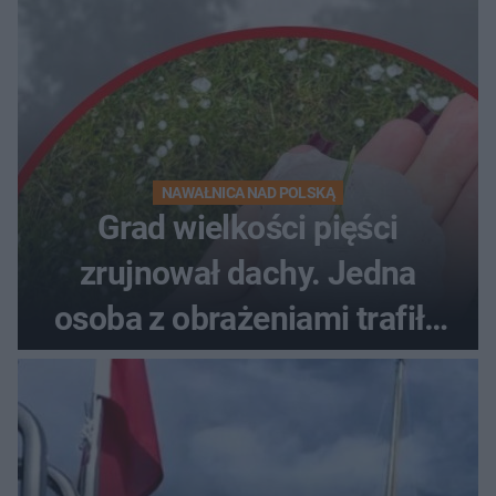
NAWAŁNICA NAD POLSKĄ
Grad wielkości pięści
zrujnował dachy. Jedna
osoba z obrażeniami trafiła
do szpitala