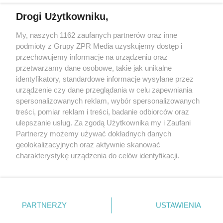
Drogi Użytkowniku,
My, naszych 1162 zaufanych partnerów oraz inne
Żaden utwór zamieszczony w serwisie nie może być powielany i
podmioty z Grupy ZPR Media uzyskujemy dostęp i
rozpowszechniany lub dalej rozpowszechniany w jakikolwiek sposób (w
tym także elektroniczny lub mechaniczny) na jakimkolwiek polu
przechowujemy informacje na urządzeniu oraz
eksploatacji w jakiejkolwiek formie, włącznie z umieszczaniem w
przetwarzamy dane osobowe, takie jak unikalne
Internecie bez pisemnej zgody właściciela praw. Jakiekolwiek użycie lub
identyfikatory, standardowe informacje wysyłane przez
wykorzystanie utworów w całości lub w części z naruszeniem prawa,
tzn. bez właściwej zgody, jest zabronione pod groźbą kary i może być
urządzenie czy dane przeglądania w celu zapewniania
ścigane prawnie.
spersonalizowanych reklam, wybór spersonalizowanych
treści, pomiar reklam i treści, badanie odbiorców oraz
ulepszanie usług. Za zgodą Użytkownika my i Zaufani
Partnerzy możemy używać dokładnych danych
geolokalizacyjnych oraz aktywnie skanować
charakterystykę urządzenia do celów identyfikacji.
Ponieważ cenimy Twoją prywatność, prosimy o zgodę na
O nas
korzystanie z tych technologii poprzez kliknięcie
Informacje prawne
„Akceptuję”. Zgoda jest dobrowolna i zawsze możesz ją
zmienić/wycofać klikając przycisk ustawień prywatności
PARTNERZY
USTAWIENIA
Nasze serwisy
znajdujący się w lewym dolnym rogu strony
. Niektóre
rodzaje przetwarzania danych nie wymagają zgody