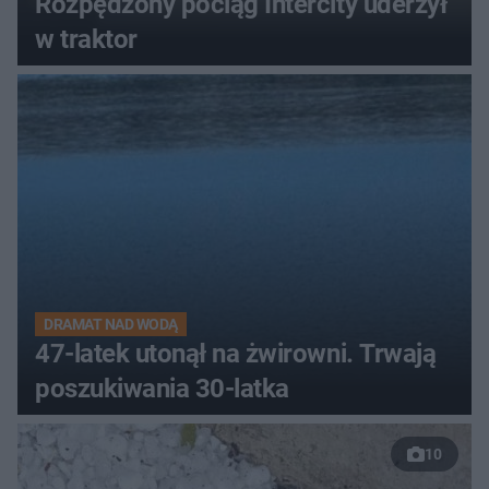
Rozpędzony pociąg Intercity uderzył
w traktor
DRAMAT NAD WODĄ
47-latek utonął na żwirowni. Trwają
poszukiwania 30-latka
10