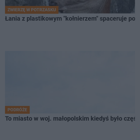
ZWIERZĘ W POTRZASKU
Łania z plastikowym "kołnierzem" spaceruje po s
PODRÓŻE
To miasto w woj. małopolskim kiedyś było części