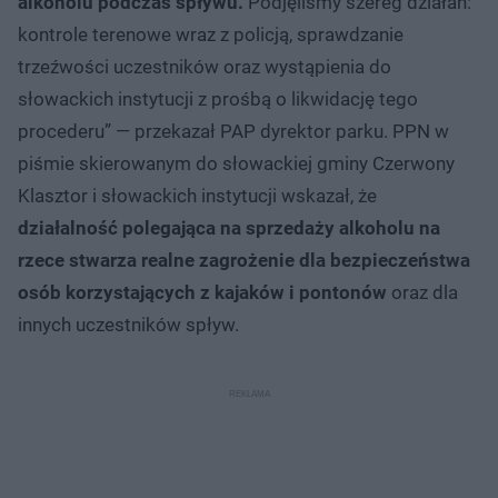
alkoholu podczas spływu.
Podjęliśmy szereg działań:
kontrole terenowe wraz z policją, sprawdzanie
trzeźwości uczestników oraz wystąpienia do
słowackich instytucji z prośbą o likwidację tego
procederu” — przekazał PAP dyrektor parku. PPN w
piśmie skierowanym do słowackiej gminy Czerwony
Klasztor i słowackich instytucji wskazał, że
działalność polegająca na sprzedaży alkoholu na
rzece stwarza realne zagrożenie dla bezpieczeństwa
osób korzystających z kajaków i pontonów
oraz dla
innych uczestników spływ.