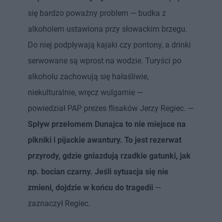
się bardzo poważny problem — budka z
alkoholem ustawiona przy słowackim brzegu.
Do niej podpływają kajaki czy pontony, a drinki
serwowane są wprost na wodzie. Turyści po
alkoholu zachowują się hałaśliwie,
niekulturalnie, wręcz wulgarnie —
powiedział PAP prezes flisaków Jerzy Regiec. —
Spływ przełomem Dunajca to nie miejsce na
pikniki i pijackie awantury. To jest rezerwat
przyrody, gdzie gniazdują rzadkie gatunki, jak
np. bocian czarny. Jeśli sytuacja się nie
zmieni, dojdzie w końcu do tragedii
—
zaznaczył Regiec.