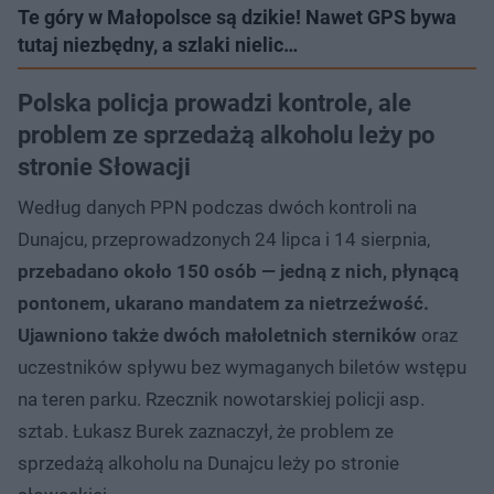
Te góry w Małopolsce są dzikie! Nawet GPS bywa
tutaj niezbędny, a szlaki nielic…
Polska policja prowadzi kontrole, ale
problem ze sprzedażą alkoholu leży po
stronie Słowacji
Według danych PPN podczas dwóch kontroli na
Dunajcu, przeprowadzonych 24 lipca i 14 sierpnia,
przebadano około 150 osób — jedną z nich, płynącą
pontonem, ukarano mandatem za nietrzeźwość.
Ujawniono także dwóch małoletnich sterników
oraz
uczestników spływu bez wymaganych biletów wstępu
na teren parku. Rzecznik nowotarskiej policji asp.
sztab. Łukasz Burek zaznaczył, że problem ze
sprzedażą alkoholu na Dunajcu leży po stronie