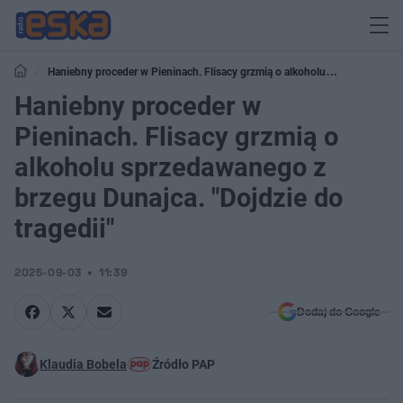
Haniebny proceder w Pieninach. Flisacy grzmią o alkoholu
sprzedawanego z brzegu Dunajca. "Dojdzie do tragedii"
Haniebny proceder w
Pieninach. Flisacy grzmią o
alkoholu sprzedawanego z
brzegu Dunajca. "Dojdzie do
tragedii"
2025-09-03
11:39
Dodaj do Google
Klaudia Bobela
Źródło PAP