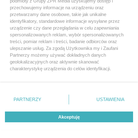
podmioty z Grupy ZPR Media uzyskujemy dostęp i
przechowujemy informacje na urządzeniu oraz
przetwarzamy dane osobowe, takie jak unikalne
identyfikatory, standardowe informacje wysyłane przez
urządzenie czy dane przeglądania w celu zapewniania
spersonalizowanych reklam, wybór spersonalizowanych
treści, pomiar reklam i treści, badanie odbiorców oraz
ulepszanie usług. Za zgodą Użytkownika my i Zaufani
Partnerzy możemy używać dokładnych danych
geolokalizacyjnych oraz aktywnie skanować
WAKACJE 2026
charakterystykę urządzenia do celów identyfikacji.
To najmniejsze kąpielisko w województwie
Ponieważ cenimy Twoją prywatność, prosimy o zgodę na
świętokrzyskim. Uwielbiany przez wędkarzy
korzystanie z tych technologii poprzez kliknięcie
„Akceptuję”. Zgoda jest dobrowolna i zawsze możesz ją
i turystów
zmienić/wycofać klikając przycisk ustawień prywatności
PARTNERZY
USTAWIENIA
znajdujący się w lewym dolnym rogu strony
. Niektóre
rodzaje przetwarzania danych nie wymagają zgody
Akceptuję
użytkownika, ale masz prawo sprzeciwić się takiemu
przetwarzaniu. Preferencje będą miały zastosowanie tylko
na tej witrynie.