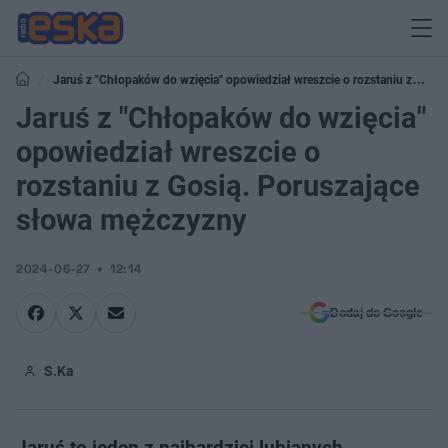
Jaruś z "Chłopaków do wzięcia" opowiedział wreszcie o rozstaniu z
Gosią. Poruszające słowa mężczyzny
Jaruś z "Chłopaków do wzięcia"
opowiedział wreszcie o
rozstaniu z Gosią. Poruszające
słowa mężczyzny
2024-06-27
12:14
Dodaj do Google
S.Ka
Jaruś to jeden z najbardziej lubianych