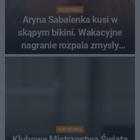
ROZRYWKA
Aryna Sabalenka kusi w
skąpym bikini. Wakacyjne
nagranie rozpala zmysły
fanów
SIATKÓWKA
Klubowe Mistrzostwa Świata