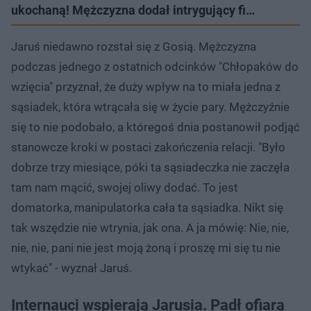
ukochaną! Mężczyzna dodał intrygujący fi…
Jaruś niedawno rozstał się z Gosią. Mężczyzna
podczas jednego z ostatnich odcinków "Chłopaków do
wzięcia" przyznał, że duży wpływ na to miała jedna z
sąsiadek, która wtrącała się w życie pary. Mężczyźnie
się to nie podobało, a któregoś dnia postanowił podjąć
stanowcze kroki w postaci zakończenia relacji. "Było
dobrze trzy miesiące, póki ta sąsiadeczka nie zaczęła
tam nam mącić, swojej oliwy dodać. To jest
domatorka, manipulatorka cała ta sąsiadka. Nikt się
tak wszędzie nie wtrynia, jak ona. A ja mówię: Nie, nie,
nie, nie, pani nie jest moją żoną i proszę mi się tu nie
wtykać" - wyznał Jaruś.
Internauci wspierają Jarusia. Padł ofiarą