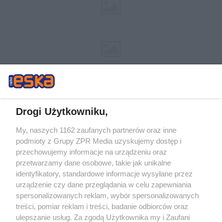
Drogi Użytkowniku,
My, naszych 1162 zaufanych partnerów oraz inne
Żaden utwór zamieszczony w serwisie nie może być powielany i
podmioty z Grupy ZPR Media uzyskujemy dostęp i
rozpowszechniany lub dalej rozpowszechniany w jakikolwiek sposób (w
tym także elektroniczny lub mechaniczny) na jakimkolwiek polu
przechowujemy informacje na urządzeniu oraz
eksploatacji w jakiejkolwiek formie, włącznie z umieszczaniem w Internecie
przetwarzamy dane osobowe, takie jak unikalne
bez pisemnej zgody właściciela praw. Jakiekolwiek użycie lub
identyfikatory, standardowe informacje wysyłane przez
wykorzystanie utworów w całości lub w części z naruszeniem prawa, tzn.
bez właściwej zgody, jest zabronione pod groźbą kary i może być ścigane
urządzenie czy dane przeglądania w celu zapewniania
prawnie.
spersonalizowanych reklam, wybór spersonalizowanych
treści, pomiar reklam i treści, badanie odbiorców oraz
ulepszanie usług. Za zgodą Użytkownika my i Zaufani