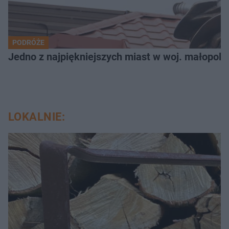
PODRÓŻE
Jedno z najpiękniejszych miast w woj. małopols
LOKALNIE: