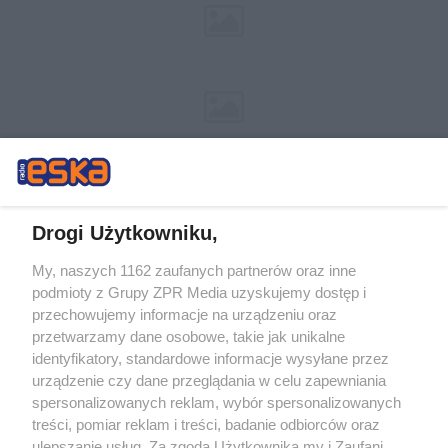
Drogi Użytkowniku,
My, naszych 1162 zaufanych partnerów oraz inne
Żaden utwór zamieszczony w serwisie nie może być powielany i
podmioty z Grupy ZPR Media uzyskujemy dostęp i
rozpowszechniany lub dalej rozpowszechniany w jakikolwiek sposób (w
tym także elektroniczny lub mechaniczny) na jakimkolwiek polu
przechowujemy informacje na urządzeniu oraz
eksploatacji w jakiejkolwiek formie, włącznie z umieszczaniem w Internecie
przetwarzamy dane osobowe, takie jak unikalne
bez pisemnej zgody właściciela praw. Jakiekolwiek użycie lub
identyfikatory, standardowe informacje wysyłane przez
wykorzystanie utworów w całości lub w części z naruszeniem prawa, tzn.
bez właściwej zgody, jest zabronione pod groźbą kary i może być ścigane
urządzenie czy dane przeglądania w celu zapewniania
prawnie.
spersonalizowanych reklam, wybór spersonalizowanych
treści, pomiar reklam i treści, badanie odbiorców oraz
ulepszanie usług. Za zgodą Użytkownika my i Zaufani