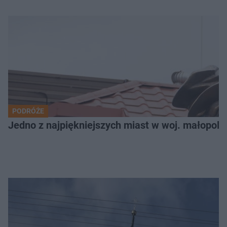
PODRÓŻE
Jedno z najpiękniejszych miast w woj. małopols