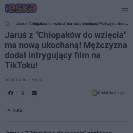
Jaruś z "Chłopaków do wzięcia" ma nową ukochaną! Mężczyzna dodał
intrygujący film na TikToku!
Jaruś z "Chłopaków do wzięcia"
ma nową ukochaną! Mężczyzna
dodał intrygujący film na
TikToku!
2024-06-19
12:23
Dodaj do Google
S.Ka
Jaruś z "Chłopaków do wzięcia" niedawno