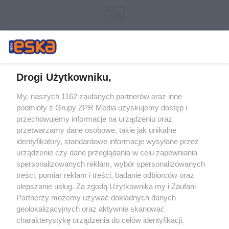
Drogi Użytkowniku,
My, naszych 1162 zaufanych partnerów oraz inne
Żaden utwór zamieszczony w serwisie nie może być powielany i
podmioty z Grupy ZPR Media uzyskujemy dostęp i
rozpowszechniany lub dalej rozpowszechniany w jakikolwiek sposób (w
przechowujemy informacje na urządzeniu oraz
tym także elektroniczny lub mechaniczny) na jakimkolwiek polu
eksploatacji w jakiejkolwiek formie, włącznie z umieszczaniem w
przetwarzamy dane osobowe, takie jak unikalne
Internecie bez pisemnej zgody właściciela praw. Jakiekolwiek użycie lub
identyfikatory, standardowe informacje wysyłane przez
wykorzystanie utworów w całości lub w części z naruszeniem prawa,
tzn. bez właściwej zgody, jest zabronione pod groźbą kary i może być
urządzenie czy dane przeglądania w celu zapewniania
ścigane prawnie.
spersonalizowanych reklam, wybór spersonalizowanych
treści, pomiar reklam i treści, badanie odbiorców oraz
ulepszanie usług. Za zgodą Użytkownika my i Zaufani
Partnerzy możemy używać dokładnych danych
geolokalizacyjnych oraz aktywnie skanować
charakterystykę urządzenia do celów identyfikacji.