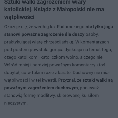
Sztuki walki zagrożeniem wiary
katolickiej. Ksiądz z Małopolski nie ma
wątpliwości
Okazuje się, że według ks. Radomskiego
nie tylko joga
stanowi poważne zagrożenie dla duszy
osoby,
praktykującej wiarę chrześcijańską. W komentarzach
pod postem powstała gorąca dyskusja na temat tego,
czego katolikom i katoliczkom wolno, a czego nie.
Wśród mniej i bardziej poważnym komentarzy ktoś
dopytał, co w takim razie z karate. Duchowny nie miał
wątpliwości i w tej kwestii. Przyznał, że
sztuki walki są
poważnym zagrożeniem duchowym
, ponieważ
stanowią formę modlitwy, skierowanej ku siłom
nieczystym.