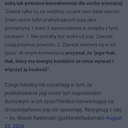
sobą tak poważne konsekwencje dla osoby wierzącej
:
"
Znamy tylko to, co widzimy, co jest nam dane wprost.
Znam sporo ludzi praktykujących jogę jako
gimnastykę. I mam 2 spostrzeżenia w związku z tymi
osobami. 1. Nie potrafią być wolni od jogi. Zawsze
czują przymus powrotu. 2. Zawsze twistery są w ich
życiu". W innym komentarzu
przyznał, że "joga=hak.
Hak, który ma energię kundalini ze mnie wyrwać i
włączyć ją boskość".
Czego katolicy nie rozumieją w tym, że
praktykowanie jogi może być zagrożeniem
duchowym w ich życiu?Hindusi konwertujący na
chrześcijaństwo jogi nie uprawiają. Rezygnują z niej.
— ks. Marek Radomski (@xMarekRadomski)
August
22, 2024