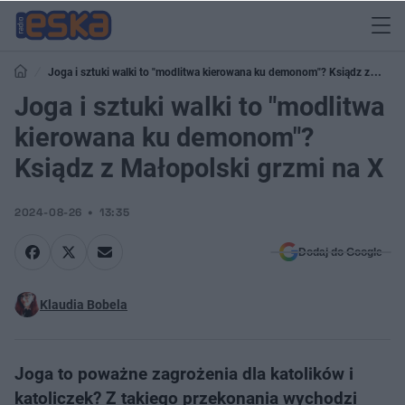
Joga i sztuki walki to "modlitwa kierowana ku demonom"? Ksiądz z
Małopolski grzmi na X
Joga i sztuki walki to "modlitwa
kierowana ku demonom"?
Ksiądz z Małopolski grzmi na X
2024-08-26
13:35
Dodaj do Google
Klaudia Bobela
Joga to poważne zagrożenia dla katolików i
katoliczek? Z takiego przekonania wychodzi