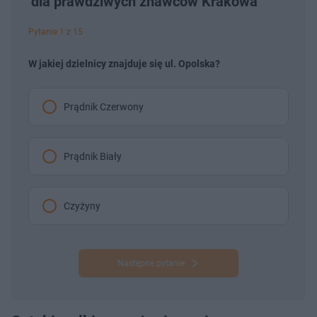
dla prawdziwych znawców Krakowa
Pytanie 1 z 15
W jakiej dzielnicy znajduje się ul. Opolska?
Prądnik Czerwony
Prądnik Biały
Czyżyny
Następne pytanie