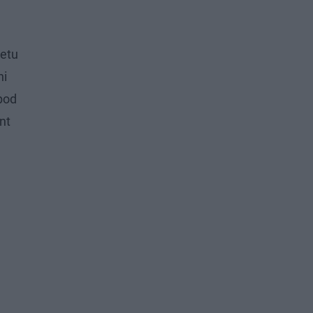
tetu
ni
pod
nt