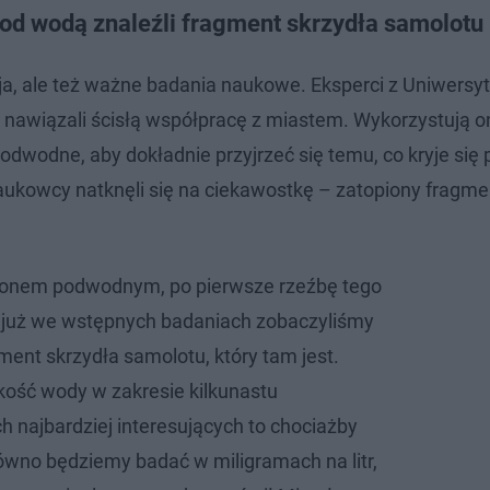
d wodą znaleźli fragment skrzydła samolotu
cja, ale też ważne badania naukowe. Eksperci z Uniwersy
i, nawiązali ścisłą współpracę z miastem. Wykorzystują o
dwodne, aby dokładnie przyjrzeć się temu, co kryje się 
ukowcy natknęli się na ciekawostkę – zatopiony fragme
onem podwodnym, po pierwsze rzeźbę tego
 już we wstępnych badaniach zobaczyliśmy
ment skrzydła samolotu, który tam jest.
ość wody w zakresie kilkunastu
h najbardziej interesujących to chociażby
równo będziemy badać w miligramach na litr,