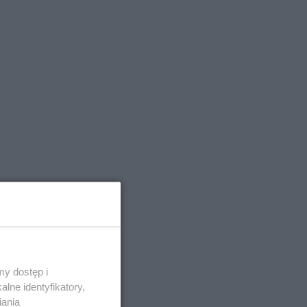
y dostęp i
zinę
lne identyfikatory,
iania