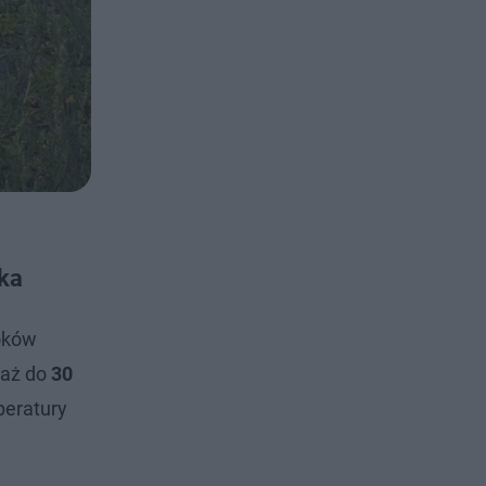
ska
roków
 aż do
30
peratury