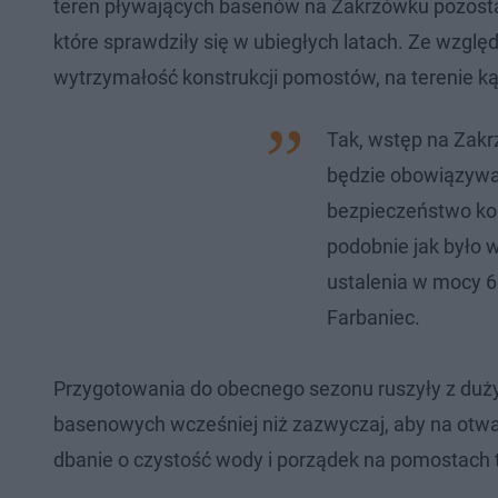
teren pływających basenów na Zakrzówku pozosta
które sprawdziły się w ubiegłych latach. Ze wzg
wytrzymałość konstrukcji pomostów, na terenie k
Tak, wstęp na Zakr
będzie obowiązywać
bezpieczeństwo kon
podobnie jak było 
ustalenia w mocy 6
Farbaniec.
Przygotowania do obecnego sezonu ruszyły z duż
basenowych wcześniej niż zazwyczaj, aby na otwa
dbanie o czystość wody i porządek na pomostach t