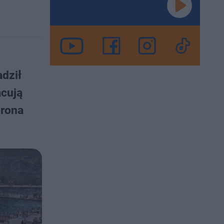
adził
acują
drona