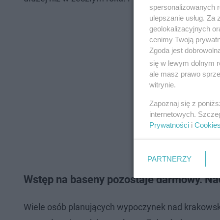
spersonalizowanych re
ulepszanie usług. Za
geolokalizacyjnych or
cenimy Twoją prywatno
Zgoda jest dobrowoln
się w lewym dolnym r
ale masz prawo sprzec
witrynie.
Zapoznaj się z poniż
internetowych. Szcze
Prywatności
i
Cookie
PARTNERZY
Wstęp na baseny pozostaje darmowy. Nad
Wiele osób planujących wypoczynek nad krakowski