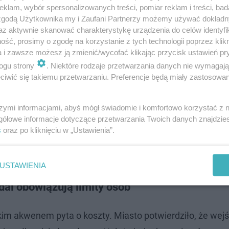
klam, wybór spersonalizowanych treści, pomiar reklam i treści, bad
 zgodą Użytkownika my i Zaufani Partnerzy możemy używać dokład
az aktywnie skanować charakterystykę urządzenia do celów identyfi
ść, prosimy o zgodę na korzystanie z tych technologii poprzez klikn
a i zawsze możesz ją zmienić/wycofać klikając przycisk ustawień pr
ogu strony
. Niektóre rodzaje przetwarzania danych nie wymagaj
iwić się takiemu przetwarzaniu. Preferencje będą miały zastosowanie
szymi informacjami, abyś mógł świadomie i komfortowo korzystać z
gółowe informacje dotyczące przetwarzania Twoich danych znajdzi
s
oraz po kliknięciu w „Ustawienia”.
USTAWIENIA
al obowiązują limity osób
m akwenem pyta o koszty. Miasto potwierdziło, że wejś