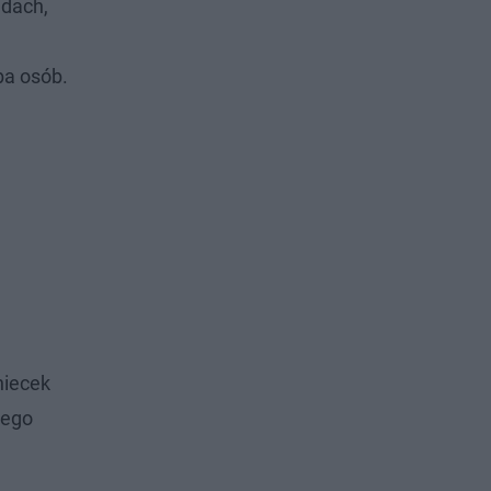
adach,
ba osób.
niecek
tego