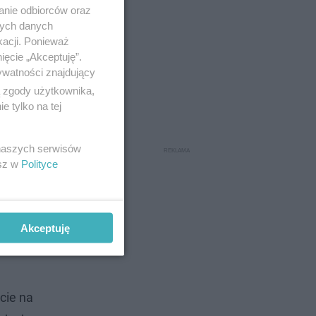
anie odbiorców oraz
nych danych
kacji. Ponieważ
ięcie „Akceptuję”.
ywatności znajdujący
ą zgody użytkownika,
 tylko na tej
 naszych serwisów
esz w
Polityce
Akceptuję
cie na