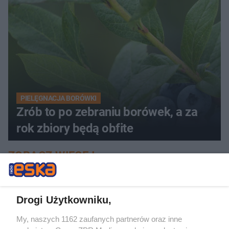
PIELĘGNACJA BORÓWKI
Zrób to po zebraniu borówek, a za
rok zbiory będą obfite
ZOBACZ WIĘCEJ
Drogi Użytkowniku,
My, naszych 1162 zaufanych partnerów oraz inne