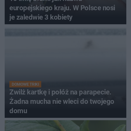
europejskiego kraju. W Polsce nosi
je zaledwie 3 kobiety
DOMOWE TRIKI
Zwilż kartkę i połóż na parapecie.
Żadna mucha nie wleci do twojego
domu