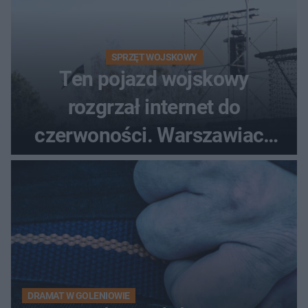
SPRZĘT WOJSKOWY
Ten pojazd wojskowy
rozgrzał internet do
czerwoności. Warszawiacy
pytali, czy to Mad Max!
DRAMAT W GOLENIOWIE