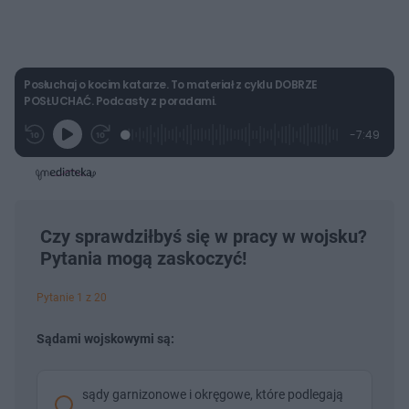
Posłuchaj o kocim katarze. To materiał z cyklu DOBRZE
POSŁUCHAĆ. Podcasty z poradami.
L
P
P
P
-
7:49
G
o
r
r
o
z
r
a
z
z
o
a
d
e
e
s
j
t
e
w
w
a
d
i
i
ł
:
ń
ń
y
c
3
1
1
z
.
0
0
Czy sprawdziłbyś się w pracy w wojsku?
a
s
1
s
s
Â
Pytania mogą zaskoczyć!
9
d
d
%
o
o
t
p
u
r
Pytanie 1 z 20
ł
z
u
o
d
Sądami wojskowymi są:
u
sądy garnizonowe i okręgowe, które podlegają