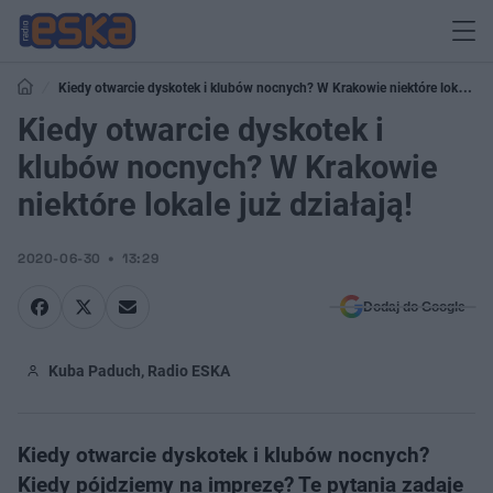
Kiedy otwarcie dyskotek i klubów nocnych? W Krakowie niektóre lokale
już działają!
Kiedy otwarcie dyskotek i
klubów nocnych? W Krakowie
niektóre lokale już działają!
2020-06-30
13:29
Dodaj do Google
Kuba Paduch, Radio ESKA
Kiedy otwarcie dyskotek i klubów nocnych?
Kiedy pójdziemy na imprezę? Te pytania zadaje