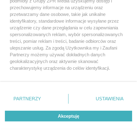
podmioty z Grupy ZPR Media uzyskujemy dostęp i
przechowujemy informacje na urządzeniu oraz
przetwarzamy dane osobowe, takie jak unikalne
identyfikatory, standardowe informacje wysyłane przez
urządzenie czy dane przeglądania w celu zapewniania
spersonalizowanych reklam, wybór spersonalizowanych
treści, pomiar reklam i treści, badanie odbiorców oraz
ulepszanie usług. Za zgodą Użytkownika my i Zaufani
Partnerzy możemy używać dokładnych danych
geolokalizacyjnych oraz aktywnie skanować
charakterystykę urządzenia do celów identyfikacji.
Ponieważ cenimy Twoją prywatność, prosimy o zgodę na
korzystanie z tych technologii poprzez kliknięcie
„Akceptuję”. Zgoda jest dobrowolna i zawsze możesz ją
zmienić/wycofać klikając przycisk ustawień prywatności
PARTNERZY
USTAWIENIA
znajdujący się w lewym dolnym rogu strony
. Niektóre
rodzaje przetwarzania danych nie wymagają zgody
Akceptuję
użytkownika, ale masz prawo sprzeciwić się takiemu
przetwarzaniu. Preferencje będą miały zastosowanie tylko
na tej witrynie.
Żaden utwór zamieszczony w serwisie nie może być powielany i