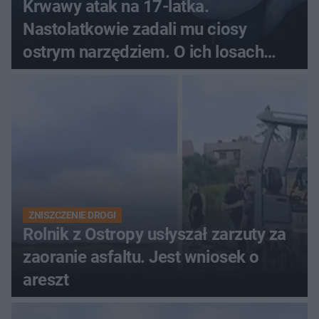
Krwawy atak na 17-latka.
Nastolatkowie zadali mu ciosy
ostrym narzędziem. O ich losach
zdecyduje sąd rodzinny
ZNISZCZENIE DROGI
Rolnik z Ostropy usłyszał zarzuty za
zaoranie asfaltu. Jest wniosek o
areszt