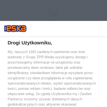
Drogi Użytkowniku,
My, naszych 1162 zaufanych partnerów oraz inne
Żaden utwór zamieszczony w serwisie nie może być powielany i
podmioty z Grupy ZPR Media uzyskujemy dostęp i
rozpowszechniany lub dalej rozpowszechniany w jakikolwiek sposób (w
tym także elektroniczny lub mechaniczny) na jakimkolwiek polu
przechowujemy informacje na urządzeniu oraz
eksploatacji w jakiejkolwiek formie, włącznie z umieszczaniem w
przetwarzamy dane osobowe, takie jak unikalne
Internecie bez pisemnej zgody właściciela praw. Jakiekolwiek użycie lub
identyfikatory, standardowe informacje wysyłane przez
wykorzystanie utworów w całości lub w części z naruszeniem prawa,
tzn. bez właściwej zgody, jest zabronione pod groźbą kary i może być
urządzenie czy dane przeglądania w celu zapewniania
ścigane prawnie.
spersonalizowanych reklam, wybór spersonalizowanych
treści, pomiar reklam i treści, badanie odbiorców oraz
ulepszanie usług. Za zgodą Użytkownika my i Zaufani
Partnerzy możemy używać dokładnych danych
geolokalizacyjnych oraz aktywnie skanować