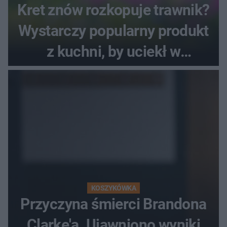
Kret znów rozkopuje trawnik?
Wystarczy popularny produkt
z kuchni, by uciekł w
popłochu
KOSZYKÓWKA
Przyczyna śmierci Brandona
Clarke'a. Ujawniono wyniki