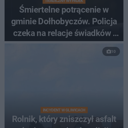
TRAGICZNY WYPADEK
Śmiertelne potrącenie w
gminie Dołhobyczów. Policja
czeka na relacje świadków i
nagrania z kamer
10
INCYDENT W GLIWICACH
Rolnik, który zniszczył asfalt