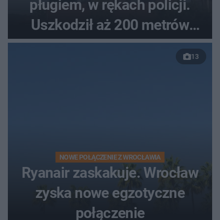
pługiem, w rękach policji.
Uszkodził aż 200 metrów
nowej drogi
13
NOWE POŁĄCZENIE Z WROCŁAWIA
Ryanair zaskakuje. Wrocław
zyska nowe egzotyczne
połączenie