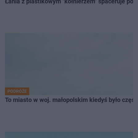
Łania z plastikowym "kołnierzem" spaceruje po s
PODRÓŻE
To miasto w woj. małopolskim kiedyś było części