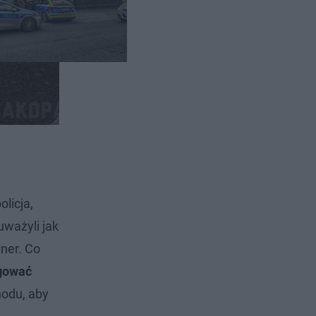
licja,
ważyli jak
tner. Co
agować
hodu, aby