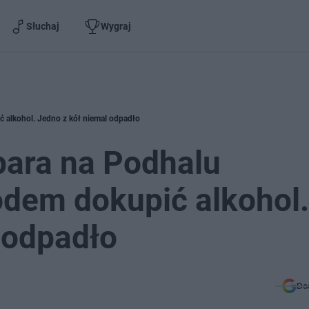
Słuchaj
Wygraj
 alkohol. Jedno z kół niemal odpadło
para na Podhalu
dem dokupić alkohol.
 odpadło
Do