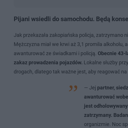
Pijani wsiedli do samochodu. Będą konse
Jak przekazała zakopiańska policja, zatrzymano ni
Mężczyzna miał we krwi aż 3,1 promila alkoholu, a 
awanturować ze świadkami i policją.
Obecnie 43-l
zakaz prowadzenia pojazdów.
Lokalne służby przy
drogach, dlatego tak ważne jest, aby reagować na 
— Jej
partner, sied
awanturować wobec
jest odholowywany.
zatrzymany. Badan
organizmie. Noc spę