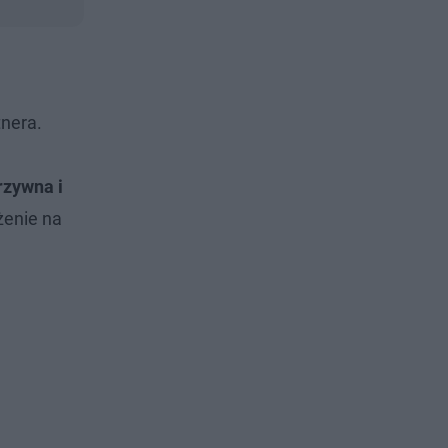
tnera.
rzywna i
żenie na