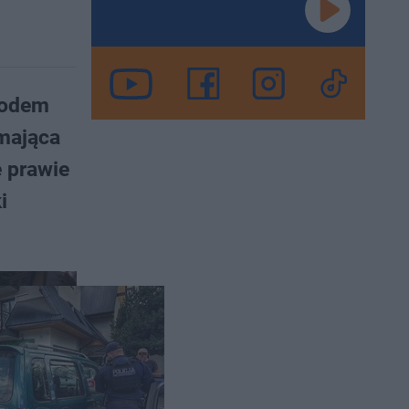
hodem
 mająca
e prawie
i