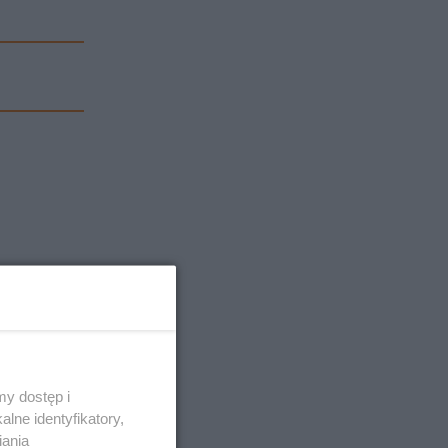
y dostęp i
lne identyfikatory,
iania