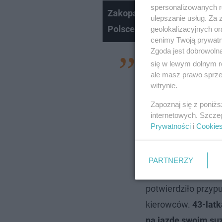
spersonalizowanych re
Zakopane z czasów PRL-u. J
ulepszanie usług. Za
Polsce?
geolokalizacyjnych or
cenimy Twoją prywatno
Zgoda jest dobrowoln
— Pod jeden ze skl
się w lewym dolnym r
ale masz prawo sprzec
Piłsudskiego podje
witrynie.
uszkodzone do tego
Zapoznaj się z poniż
Zamroczona alkohol
internetowych. Szcze
do sklepu po alkoh
Prywatności
i
Cookie
natychmiast wezwal
mężczyzn wyciągnął
PARTNERZY
chwili na miejscu b
potwierdziło przyp
kierowców.
43-latk
na jazdę swoim su