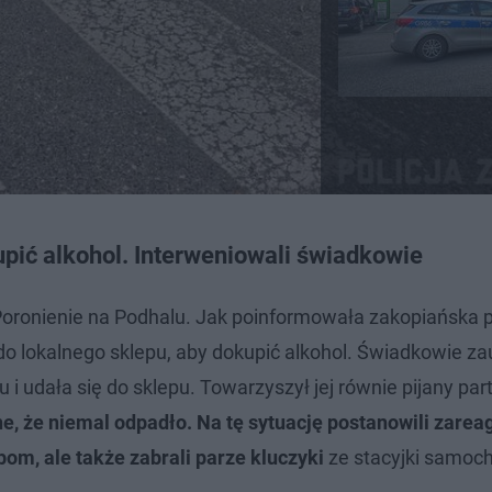
upić alkohol. Interweniowali świadkowie
Poronienie na Podhalu. Jak poinformowała zakopiańska po
 lokalnego sklepu, aby dokupić alkohol. Świadkowie zau
 udała się do sklepu. Towarzyszył jej równie pijany par
ne, że niemal odpadło. Na tę sytuację postanowili zare
bom, ale także zabrali parze kluczyki
ze stacyjki samoc