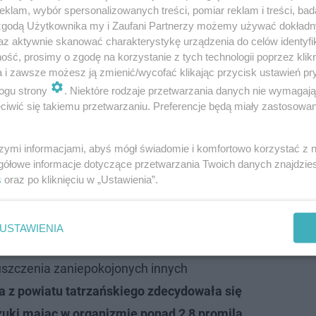
klam, wybór spersonalizowanych treści, pomiar reklam i treści, bad
ak żyło się w jedynym "wolnym mieście" w
 zgodą Użytkownika my i Zaufani Partnerzy możemy używać dokład
az aktywnie skanować charakterystykę urządzenia do celów identyfi
ść, prosimy o zgodę na korzystanie z tych technologii poprzez klikn
a i zawsze możesz ją zmienić/wycofać klikając przycisk ustawień pr
epów spożywczych w Poroninie przy ul.
ogu strony
. Niektóre rodzaje przetwarzania danych nie wymagaj
iwić się takiemu przetwarzaniu. Preferencje będą miały zastosowanie
chał zielony samochód.
Jedno z kół było
 stopnia, że kierująca jechała na feldze.
szymi informacjami, abyś mógł świadomie i komfortowo korzystać z
em kobieta wysiadła z pojazdu kierując się
gółowe informacje dotyczące przetwarzania Twoich danych znajdzi
ol.
Świadkowie widzący to co się dzieje
s
oraz po kliknięciu w „Ustawienia”.
i na miejsce policjantów, a jeden z
 kluczyki ze stacyjki osobowego suzuki. Po
USTAWIENIA
yli już policjanci. Badanie alkomatem
uszczenia zaniepokojonych innych
a z powiatu tatrzańskiego zdecydowała się
zuki mając w organizmie ponad 2,8 promila