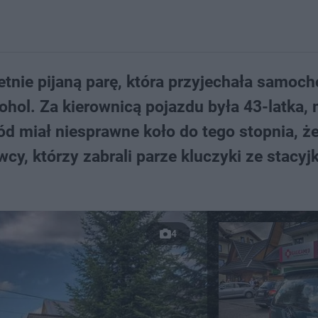
etnie pijaną parę, która przyjechała samoc
kohol. Za kierownicą pojazdu była 43-latka,
ód miał niesprawne koło do tego stopnia, ż
cy, którzy zabrali parze kluczyki ze stacyjk
4