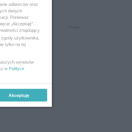
anie odbiorców oraz
nych danych
kacji. Ponieważ
ięcie „Akceptuję”.
ywatności znajdujący
ą zgody użytkownika,
 tylko na tej
 naszych serwisów
esz w
Polityce
Akceptuję