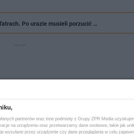
Tatrach. Po urazie musieli porzucić …
niku,
fanych partnerów oraz inne podmioty z Grupy ZPR Media uzyskujem
cje na urządzeniu oraz przetwarzamy dane osobowe, takie jak unika
je wysyłane przez urządzenie czy dane przeglądania w celu zapewn