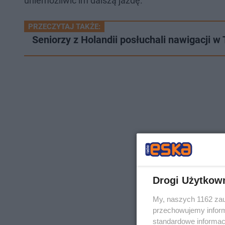
uniemożliwić im dalszą jazdę.
PRZECZYTAJ TAKŻE:
Seniorzy z Holandii posłuchali nawigacji w 
Drogi Użytkow
My, naszych 1162 zau
przechowujemy informa
standardowe informac