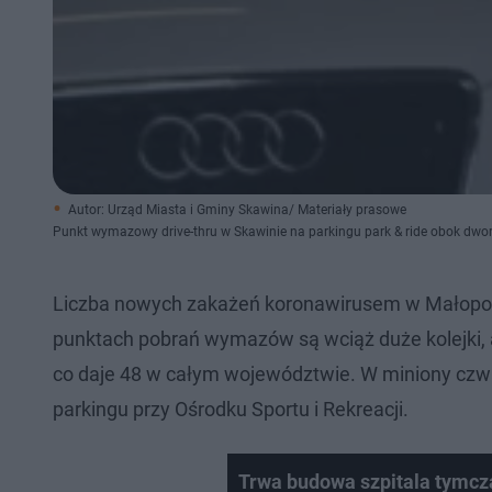
Autor: Urząd Miasta i Gminy Skawina/ Materiały prasowe
Punkt wymazowy drive-thru w Skawinie na parkingu park & ride obok dwor
Liczba nowych zakażeń koronawirusem w Małopols
punktach pobrań wymazów są wciąż duże kolejki, a
co daje 48 w całym województwie. W miniony czwart
parkingu przy Ośrodku Sportu i Rekreacji.
Trwa budowa szpitala tymc