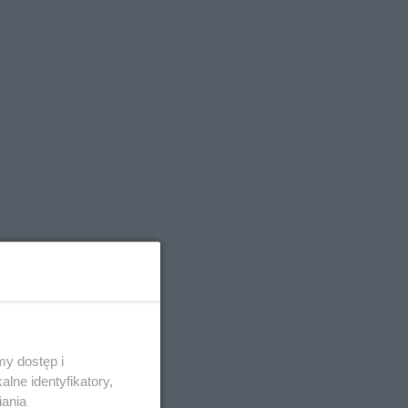
y dostęp i
lne identyfikatory,
iania