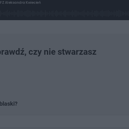
FZ Aleksandra Kwiecień
L
o
a
d
e
d
7
2
prawdź, czy nie stwarzasz
9
4
%
blaski?