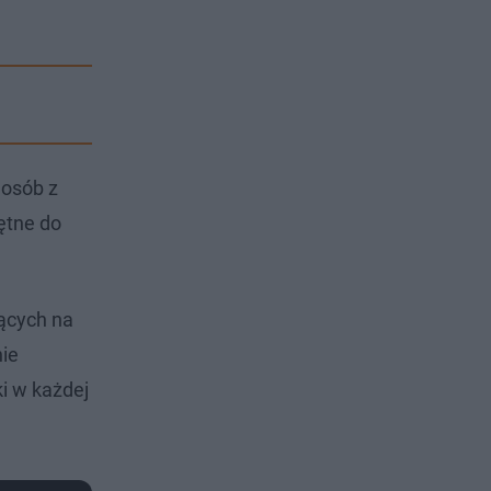
 osób z
ętne do
ących na
nie
i w każdej