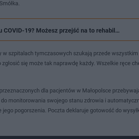
 Smółka.
u COVID-19? Możesz przejść na to rehabil…
y w szpitalach tymczasowych szukają przede wszystkim
zgłosić się może tak naprawdę każdy. Wszelkie ręce ch
 przeznaczonych dla pacjentów w Małopolsce przebywaj
ć do monitorowania swojego stanu zdrowia i automatycz
e jego pogorszenia. Poczta deklaruje gotowość do wysyłk