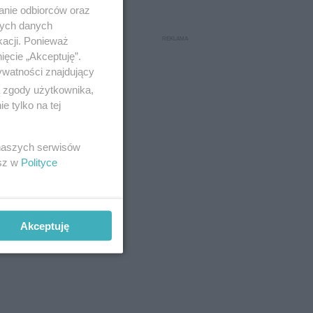
anie odbiorców oraz
nych danych
kacji. Ponieważ
ięcie „Akceptuję”.
ywatności znajdujący
ą zgody użytkownika,
 tylko na tej
 naszych serwisów
esz w
Polityce
, choć
ików.
Akceptuję