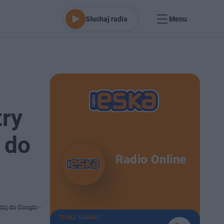
Słuchaj radia
Menu
try
 do
Radio Online
daj do Google
TERAZ GRAMY