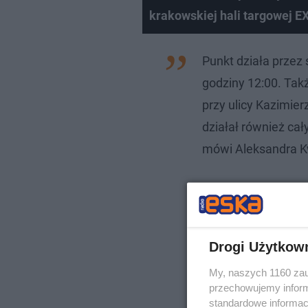
krakowskiej hali targowej E
Nie można odtworzyć wid
Punkt działa przez
Spróbuj ponownie
godziny 12:00. Tak
przy ulicy Kazimie
działał również cał
mówi Aleksandra Kw
Drogi Użytkow
My, naszych 1160 zau
przechowujemy informa
standardowe informac