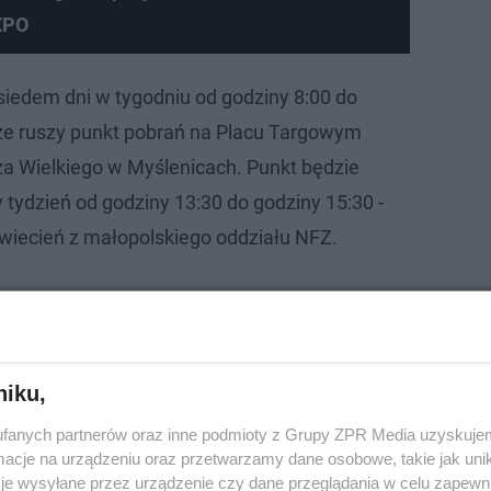
XPO
eo
 siedem dni w tygodniu od godziny 8:00 do
że ruszy punkt pobrań na Placu Targowym
rza Wielkiego w Myślenicach. Punkt będzie
y tydzień od godziny 13:30 do godziny 15:30 -
iecień z małopolskiego oddziału NFZ.
niku,
fanych partnerów oraz inne podmioty z Grupy ZPR Media uzyskujem
cje na urządzeniu oraz przetwarzamy dane osobowe, takie jak unika
je wysyłane przez urządzenie czy dane przeglądania w celu zapewn