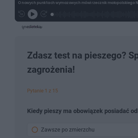
O nowych punktach wymazowych mówi rzecznik małopolskiego N
P
P
G
r
r
r
z
z
a
e
e
j
w
w
i
i
:
ń
ń
1
1
0
0
.
s
s
Zdasz test na pieszego? S
d
d
o
o
t
p
zagrożenia!
u
r
ł
z
u
o
d
u
Pytanie 1 z 15
Kiedy pieszy ma obowiązek posiadać od
Zawsze po zmierzchu