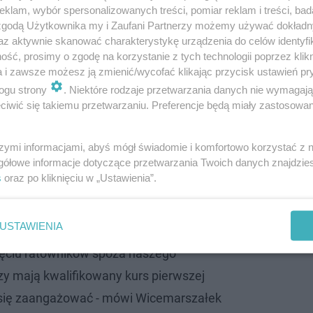
klam, wybór spersonalizowanych treści, pomiar reklam i treści, bad
 zgodą Użytkownika my i Zaufani Partnerzy możemy używać dokład
az aktywnie skanować charakterystykę urządzenia do celów identyfi
ść, prosimy o zgodę na korzystanie z tych technologii poprzez klikn
a i zawsze możesz ją zmienić/wycofać klikając przycisk ustawień pr
ogu strony
. Niektóre rodzaje przetwarzania danych nie wymagaj
iwić się takiemu przetwarzaniu. Preferencje będą miały zastosowanie
r podjął decyzję. Co z innymi obostrzen…
szymi informacjami, abyś mógł świadomie i komfortowo korzystać z
gółowe informacje dotyczące przetwarzania Twoich danych znajdzi
e na wezwanie aby pomagali w szpitalach tymczasowych
s
oraz po kliknięciu w „Ustawienia”.
ie chętnych jest blisko 350 lekarzy, pielęgniarek i ratown
USTAWIENIA
ałem telefon i przekierowałem do Wojewody
ięciu ratowników spoza naszego
y mają kwalifikowany kurs pierwszej
y się zaangażować - mówi Wicemarszałek