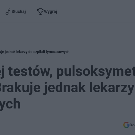
Słuchaj
Wygraj
uje jednak lekarzy do szpitali tymczasowych
j testów, pulsoksyme
Brakuje jednak lekarzy
wych
Do