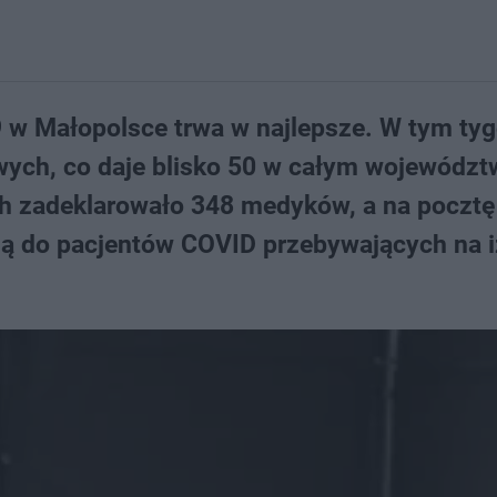
w Małopolsce trwa w najlepsze. W tym ty
ych, co daje blisko 50 w całym województ
 zadeklarowało 348 medyków, a na pocztę t
fią do pacjentów COVID przebywających na i