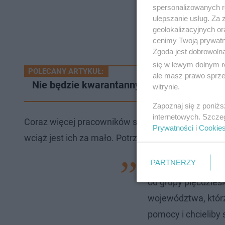
spersonalizowanych re
ulepszanie usług. Za
geolokalizacyjnych or
cenimy Twoją prywatno
Zgoda jest dobrowoln
się w lewym dolnym r
POLECANY ARTYKUŁ:
ale masz prawo sprzec
Nie będzie kwarantanny narodowej. Premie
witrynie.
Zapoznaj się z poniż
internetowych. Szcze
Coraz więcej pracowników służby zdrowia reaguj
Prywatności
i
Cookie
wciąż jest ich za mało. Potrzeba 2 tysięcy, a obecn
PARTNERZY
Ja osobiście odebr
od grupy pięćdzies
województwa, którz
pomocy i chcielib