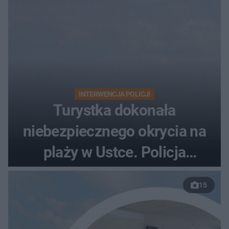
INTERWENCJA POLICJI
Turystka dokonała
niebezpiecznego okrycia na
plaży w Ustce. Policja
musiała zamknąć odcinek
15
wybrzeża