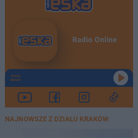
Radio Online
TERAZ
GRAMY
NAJNOWSZE Z DZIAŁU KRAKÓW