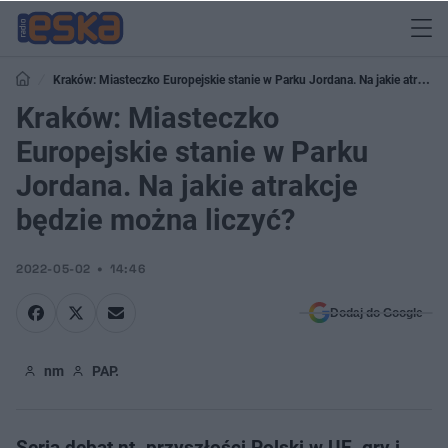
Kraków: Miasteczko Europejskie stanie w Parku Jordana. Na jakie atrakcje
będzie można liczyć?
Kraków: Miasteczko
Europejskie stanie w Parku
Jordana. Na jakie atrakcje
będzie można liczyć?
2022-05-02
14:46
Dodaj do Google
nm
PAP.
Seria debat nt. przyszłości Polski w UE, gry i