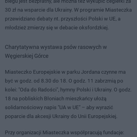
biegu jest bezpłatny, ale można też wykupić cegiełki za
30 zł na wsparcie dla Ukrainy. W programie Miasteczka
przewidziano debaty nt. przyszłości Polski w UE, a
młodzież zmierzy się w debacie oksfordzkiej.
Charytatywna wystawa psów rasowych w
Węgierskiej Górce
Miasteczko Europejskie w parku Jordana czynne ma
być w godz. od 8.30 do 18. O godz. 11 zabrzmią po
kolei: "Oda do Radości", hymny Polski i Ukrainy. O godz.
18 na pobliskich Błoniach mieszkańcy ułożą
solidarnościowy napis "UA w UE" – aby wyrazić
poparcie dla akcesji Ukrainy do Unii Europejskiej.
Przy organizacji Miasteczka współpracują fundacje: