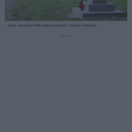
Autor: Januszk57/Wikimedia Commons/ Creative Commons