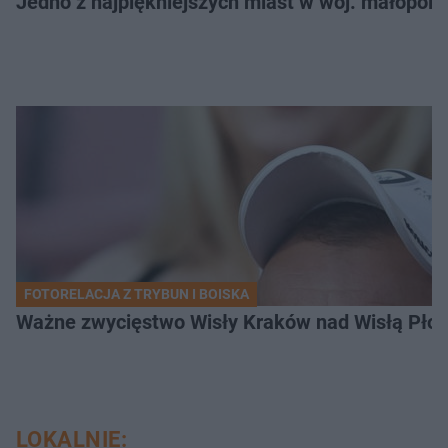
Jedno z najpiękniejszych miast w woj. małopol
FOTORELACJA Z TRYBUN I BOISKA
Ważne zwycięstwo Wisły Kraków nad Wisłą Płoc
LOKALNIE: