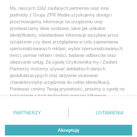
My, naszych 1162 zaufanych partnerów oraz inne
Żaden utwór zamieszczony w serwisie nie może być powielany i
podmioty z Grupy ZPR Media uzyskujemy dostęp i
rozpowszechniany lub dalej rozpowszechniany w jakikolwiek sposób (w
tym także elektroniczny lub mechaniczny) na jakimkolwiek polu
przechowujemy informacje na urządzeniu oraz
eksploatacji w jakiejkolwiek formie, włącznie z umieszczaniem w Internecie
przetwarzamy dane osobowe, takie jak unikalne
bez pisemnej zgody właściciela praw. Jakiekolwiek użycie lub
wykorzystanie utworów w całości lub w części z naruszeniem prawa, tzn.
identyfikatory, standardowe informacje wysyłane przez
bez właściwej zgody, jest zabronione pod groźbą kary i może być ścigane
urządzenie czy dane przeglądania w celu zapewniania
prawnie.
spersonalizowanych reklam, wybór spersonalizowanych
treści, pomiar reklam i treści, badanie odbiorców oraz
ulepszanie usług. Za zgodą Użytkownika my i Zaufani
Partnerzy możemy używać dokładnych danych
geolokalizacyjnych oraz aktywnie skanować
charakterystykę urządzenia do celów identyfikacji.
O nas
Ponieważ cenimy Twoją prywatność, prosimy o zgodę na
korzystanie z tych technologii poprzez kliknięcie
Informacje prawne
„Akceptuję”. Zgoda jest dobrowolna i zawsze możesz ją
zmienić/wycofać klikając przycisk ustawień prywatności
Nasze serwisy
PARTNERZY
USTAWIENIA
znajdujący się w lewym dolnym rogu strony
. Niektóre
rodzaje przetwarzania danych nie wymagają zgody
© 2026 Grupa ZPR Media
Akceptuję
użytkownika, ale masz prawo sprzeciwić się takiemu