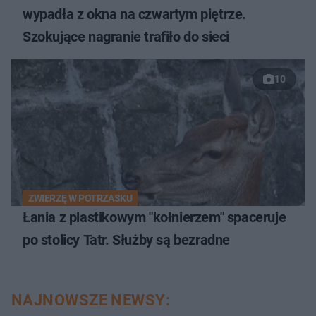
wypadła z okna na czwartym piętrze.
Szokujące nagranie trafiło do sieci
10
ZWIERZĘ W POTRZASKU
Łania z plastikowym "kołnierzem" spaceruje
po stolicy Tatr. Służby są bezradne
NAJNOWSZE NEWSY: