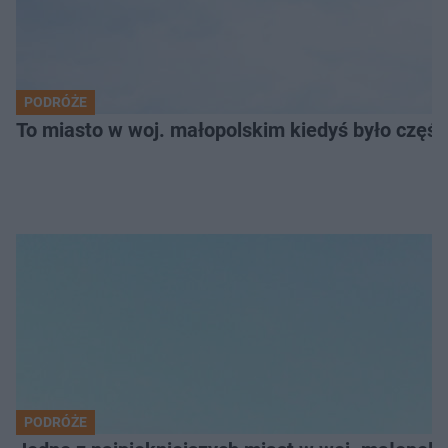
PODRÓŻE
To miasto w woj. małopolskim kiedyś było części
PODRÓŻE