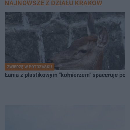
NAJNOWSZE Z DZIAŁU KRAKÓW
ZWIERZĘ W POTRZASKU
Łania z plastikowym "kołnierzem" spaceruje po s