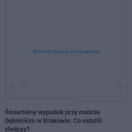
Wyświetl ten post na Instagramie
Śmiertelny wypadek przy moście
Post udostępniony przez Sylwia Peretti (@sylwia_peretti)
Dębnickim w Krakowie. Co ustalili
śledczy?