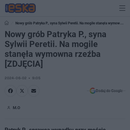
Nowy grób Patryka P., syna Sylwii Peretii. Na mogile stanęła wymowna
rzeźba [ZDJĘCIA]
Nowy grób Patryka P., syna
Sylwii Peretii. Na mogile
stanęła wymowna rzeźba
[ZDJĘCIA]
2024-06-02
9:05
Dodaj do Google
M.O
Patryk P., sprawca wypadku przy moście