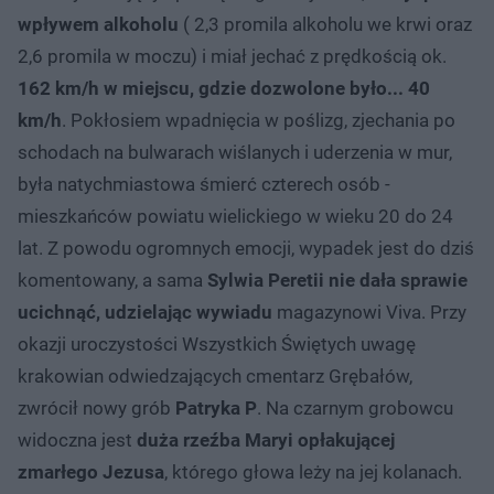
wpływem alkoholu
( 2,3 promila alkoholu we krwi oraz
2,6 promila w moczu) i miał jechać z prędkością ok.
162 km/h w miejscu, gdzie dozwolone było... 40
km/h
. Pokłosiem wpadnięcia w poślizg, zjechania po
schodach na bulwarach wiślanych i uderzenia w mur,
była natychmiastowa śmierć czterech osób -
mieszkańców powiatu wielickiego w wieku 20 do 24
lat. Z powodu ogromnych emocji, wypadek jest do dziś
komentowany, a sama
Sylwia Peretii
nie dała sprawie
ucichnąć, udzielając wywiadu
magazynowi Viva. Przy
okazji uroczystości Wszystkich Świętych uwagę
krakowian odwiedzających cmentarz Grębałów,
zwrócił nowy grób
Patryka P
. Na czarnym grobowcu
widoczna jest
duża rzeźba Maryi opłakującej
zmarłego Jezusa
, którego głowa leży na jej kolanach.