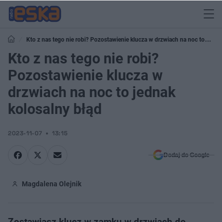
Kto z nas tego nie robi? Pozostawienie klucza w drzwiach na noc to
jednak kolosalny błąd
Kto z nas tego nie robi?
Pozostawienie klucza w
drzwiach na noc to jednak
kolosalny błąd
2023-11-07
13:15
Dodaj do Google
Magdalena Olejnik
Zostawiasz klucz w zamku w drzwiach do