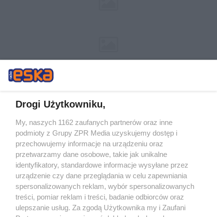
Drogi Użytkowniku,
My, naszych 1162 zaufanych partnerów oraz inne
Żaden utwór zamieszczony w serwisie nie może być powielany i
podmioty z Grupy ZPR Media uzyskujemy dostęp i
rozpowszechniany lub dalej rozpowszechniany w jakikolwiek sposób (w
przechowujemy informacje na urządzeniu oraz
tym także elektroniczny lub mechaniczny) na jakimkolwiek polu
eksploatacji w jakiejkolwiek formie, włącznie z umieszczaniem w
przetwarzamy dane osobowe, takie jak unikalne
Internecie bez pisemnej zgody właściciela praw. Jakiekolwiek użycie lub
identyfikatory, standardowe informacje wysyłane przez
wykorzystanie utworów w całości lub w części z naruszeniem prawa,
tzn. bez właściwej zgody, jest zabronione pod groźbą kary i może być
urządzenie czy dane przeglądania w celu zapewniania
ścigane prawnie.
spersonalizowanych reklam, wybór spersonalizowanych
treści, pomiar reklam i treści, badanie odbiorców oraz
ulepszanie usług. Za zgodą Użytkownika my i Zaufani