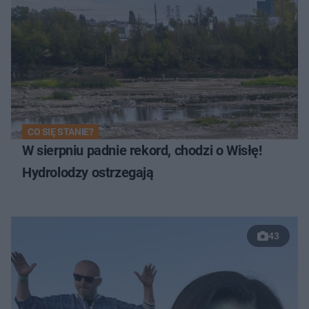
CO SIĘ STANIE?
W sierpniu padnie rekord, chodzi o Wisłę!
Hydrolodzy ostrzegają
43