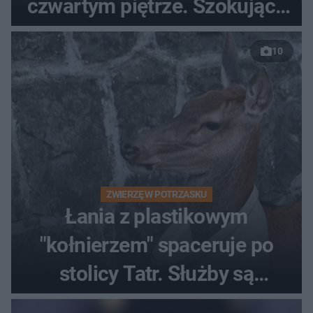
czwartym piętrze. Szokujące
nagranie trafiło do sieci
10
ZWIERZĘ W POTRZASKU
Łania z plastikowym
"kołnierzem" spaceruje po
stolicy Tatr. Służby są
bezradne