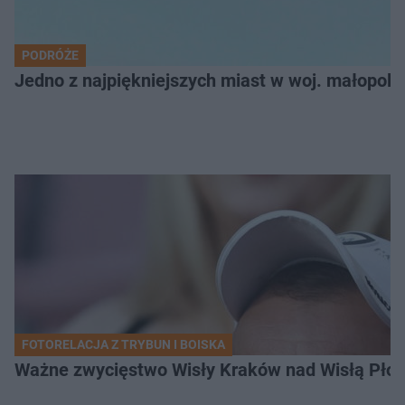
PODRÓŻE
Jedno z najpiękniejszych miast w woj. małopol
FOTORELACJA Z TRYBUN I BOISKA
Ważne zwycięstwo Wisły Kraków nad Wisłą Płoc