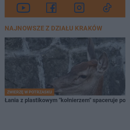
NAJNOWSZE Z DZIAŁU KRAKÓW
ZWIERZĘ W POTRZASKU
Łania z plastikowym "kołnierzem" spaceruje po s