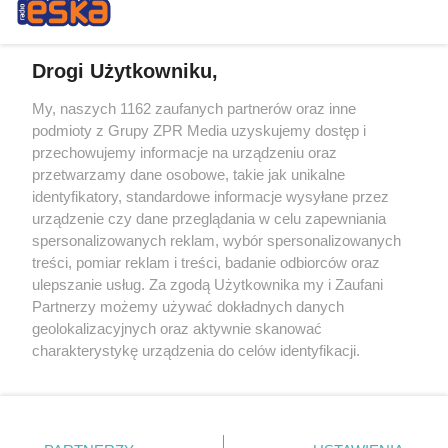
Drogi Użytkowniku,
My, naszych 1162 zaufanych partnerów oraz inne
Żaden utwór zamieszczony w serwisie nie może być powielany i
podmioty z Grupy ZPR Media uzyskujemy dostęp i
rozpowszechniany lub dalej rozpowszechniany w jakikolwiek sposób (w
tym także elektroniczny lub mechaniczny) na jakimkolwiek polu
przechowujemy informacje na urządzeniu oraz
eksploatacji w jakiejkolwiek formie, włącznie z umieszczaniem w
przetwarzamy dane osobowe, takie jak unikalne
Internecie bez pisemnej zgody właściciela praw. Jakiekolwiek użycie lub
identyfikatory, standardowe informacje wysyłane przez
wykorzystanie utworów w całości lub w części z naruszeniem prawa,
tzn. bez właściwej zgody, jest zabronione pod groźbą kary i może być
urządzenie czy dane przeglądania w celu zapewniania
ścigane prawnie.
spersonalizowanych reklam, wybór spersonalizowanych
treści, pomiar reklam i treści, badanie odbiorców oraz
ulepszanie usług. Za zgodą Użytkownika my i Zaufani
Partnerzy możemy używać dokładnych danych
geolokalizacyjnych oraz aktywnie skanować
charakterystykę urządzenia do celów identyfikacji.
Ponieważ cenimy Twoją prywatność, prosimy o zgodę na
O nas
korzystanie z tych technologii poprzez kliknięcie
Informacje prawne
„Akceptuję”. Zgoda jest dobrowolna i zawsze możesz ją
zmienić/wycofać klikając przycisk ustawień prywatności