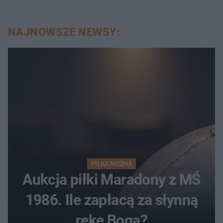
NAJNOWSZE NEWSY:
PIŁKA NOŻNA
Aukcja piłki Maradony z MŚ
1986. Ile zapłacą za słynną
rękę Boga?