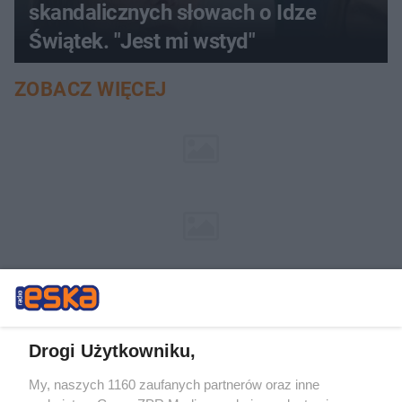
skandalicznych słowach o Idze
Świątek. "Jest mi wstyd"
ZOBACZ WIĘCEJ
Drogi Użytkowniku,
My, naszych 1160 zaufanych partnerów oraz inne