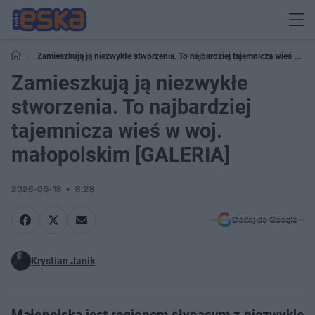
Zamieszkują ją niezwykłe stworzenia. To najbardziej tajemnicza wieś w
woj. małopolskim [GALERIA]
Zamieszkują ją niezwykłe
stworzenia. To najbardziej
tajemnicza wieś w woj.
małopolskim [GALERIA]
2026-05-18
8:28
Dodaj do Google
Krystian Janik
Małopolska jest regionem słynącym z niezwykle