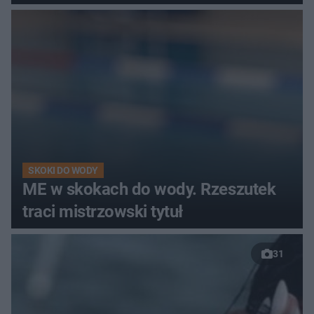
SKOKI DO WODY
ME w skokach do wody. Rzeszutek
traci mistrzowski tytuł
31