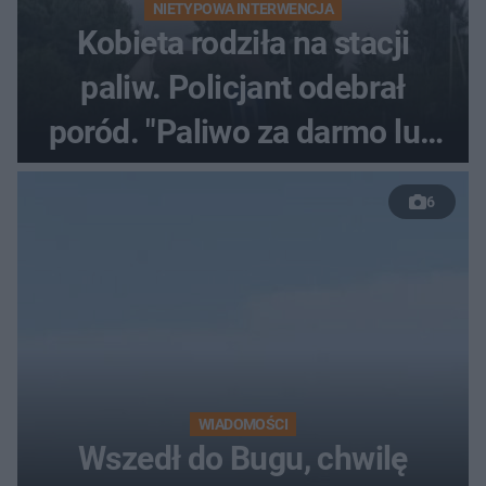
NIETYPOWA INTERWENCJA
Kobieta rodziła na stacji
paliw. Policjant odebrał
poród. "Paliwo za darmo lub
50 %!"
6
WIADOMOŚCI
Wszedł do Bugu, chwilę