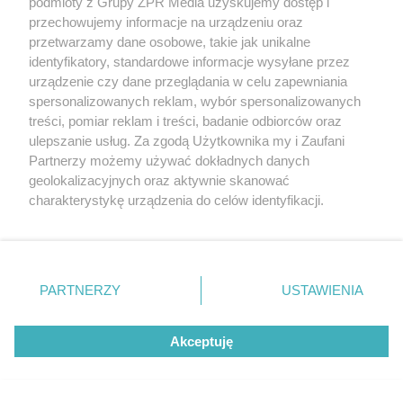
podmioty z Grupy ZPR Media uzyskujemy dostęp i
przechowujemy informacje na urządzeniu oraz
przetwarzamy dane osobowe, takie jak unikalne
identyfikatory, standardowe informacje wysyłane przez
urządzenie czy dane przeglądania w celu zapewniania
spersonalizowanych reklam, wybór spersonalizowanych
treści, pomiar reklam i treści, badanie odbiorców oraz
ulepszanie usług. Za zgodą Użytkownika my i Zaufani
Partnerzy możemy używać dokładnych danych
geolokalizacyjnych oraz aktywnie skanować
charakterystykę urządzenia do celów identyfikacji.
Żaden utwór zamieszczony w serwisie nie może być powielany i
Ponieważ cenimy Twoją prywatność, prosimy o zgodę na
rozpowszechniany lub dalej rozpowszechniany w jakikolwiek sposób (w
tym także elektroniczny lub mechaniczny) na jakimkolwiek polu
korzystanie z tych technologii poprzez kliknięcie
eksploatacji w jakiejkolwiek formie, włącznie z umieszczaniem w
„Akceptuję”. Zgoda jest dobrowolna i zawsze możesz ją
Internecie bez pisemnej zgody właściciela praw. Jakiekolwiek użycie lub
zmienić/wycofać klikając przycisk ustawień prywatności
wykorzystanie utworów w całości lub w części z naruszeniem prawa,
PARTNERZY
USTAWIENIA
tzn. bez właściwej zgody, jest zabronione pod groźbą kary i może być
znajdujący się w lewym dolnym rogu strony
. Niektóre
ścigane prawnie.
rodzaje przetwarzania danych nie wymagają zgody
Akceptuję
użytkownika, ale masz prawo sprzeciwić się takiemu
przetwarzaniu. Preferencje będą miały zastosowanie tylko
na tej witrynie.