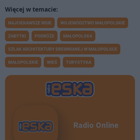
NAJCIEKAWSZE WSIE
WOJEWÓDZTWO MAŁOPOLSKIE
ZABYTKI
PODRÓŻE
MAŁOPOLSKA
SZLAK ARCHITEKTURY DREWNIANEJ W MAŁOPOLSCE
MAŁOPOLSKIE
WIEŚ
TURYSTYKA
Radio Online