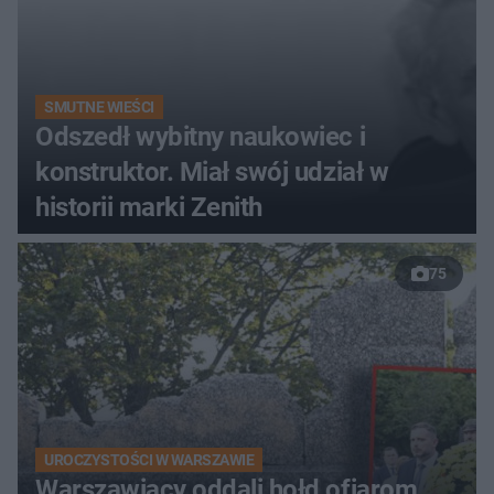
SMUTNE WIEŚCI
Odszedł wybitny naukowiec i
konstruktor. Miał swój udział w
historii marki Zenith
75
UROCZYSTOŚCI W WARSZAWIE
Warszawiacy oddali hołd ofiarom