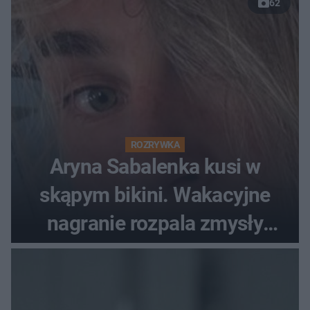
62
ROZRYWKA
Aryna Sabalenka kusi w
skąpym bikini. Wakacyjne
nagranie rozpala zmysły
fanów