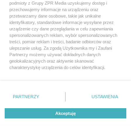
podmioty z Grupy ZPR Media uzyskujemy dostęp i
rozpowszechniany lub dalej rozpowszechniany w jakikolwiek sposób (w
przechowujemy informacje na urządzeniu oraz
tym także elektroniczny lub mechaniczny) na jakimkolwiek polu
eksploatacji w jakiejkolwiek formie, włącznie z umieszczaniem w
przetwarzamy dane osobowe, takie jak unikalne
Internecie bez pisemnej zgody właściciela praw. Jakiekolwiek użycie lub
identyfikatory, standardowe informacje wysyłane przez
wykorzystanie utworów w całości lub w części z naruszeniem prawa,
tzn. bez właściwej zgody, jest zabronione pod groźbą kary i może być
urządzenie czy dane przeglądania w celu zapewniania
ścigane prawnie.
spersonalizowanych reklam, wybór spersonalizowanych
treści, pomiar reklam i treści, badanie odbiorców oraz
ulepszanie usług. Za zgodą Użytkownika my i Zaufani
Partnerzy możemy używać dokładnych danych
geolokalizacyjnych oraz aktywnie skanować
charakterystykę urządzenia do celów identyfikacji.
Ponieważ cenimy Twoją prywatność, prosimy o zgodę na
O nas
korzystanie z tych technologii poprzez kliknięcie
Informacje prawne
„Akceptuję”. Zgoda jest dobrowolna i zawsze możesz ją
zmienić/wycofać klikając przycisk ustawień prywatności
PARTNERZY
USTAWIENIA
Nasze serwisy
znajdujący się w lewym dolnym rogu strony
. Niektóre
rodzaje przetwarzania danych nie wymagają zgody
© 2026 Grupa ZPR Media
Akceptuję
użytkownika, ale masz prawo sprzeciwić się takiemu
przetwarzaniu. Preferencje będą miały zastosowanie tylko
na tej witrynie.