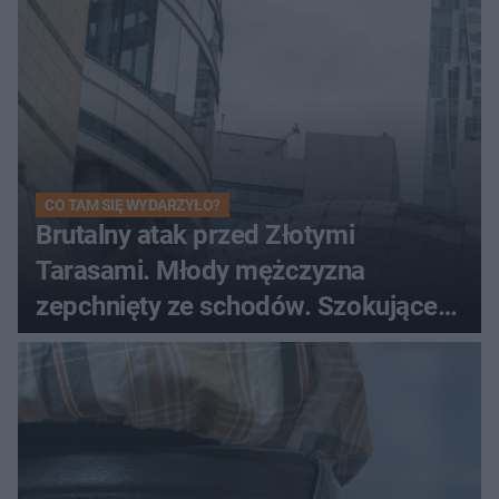
CO TAM SIĘ WYDARZYŁO?
Brutalny atak przed Złotymi
Tarasami. Młody mężczyzna
zepchnięty ze schodów. Szokujące
nagranie krąży po sieci