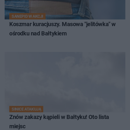
SANEPID W AKCJI
Koszmar kuracjuszy. Masowa "jelitówka" w
ośrodku nad Bałtykiem
SINICE ATAKUJĄ
Znów zakazy kąpieli w Bałtyku! Oto lista
miejsc