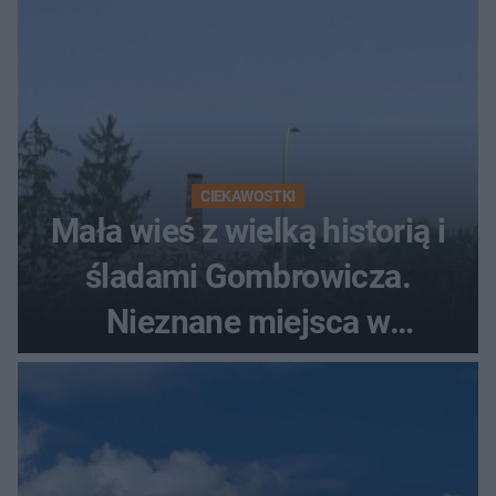
CIEKAWOSTKI
Mała wieś z wielką historią i
śladami Gombrowicza.
Nieznane miejsca w
Świętokrzyskiem