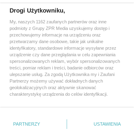
Drogi Użytkowniku,
My, naszych 1162 zaufanych partnerów oraz inne
Żaden utwór zamieszczony w serwisie nie może być powielany i
podmioty z Grupy ZPR Media uzyskujemy dostęp i
rozpowszechniany lub dalej rozpowszechniany w jakikolwiek sposób (w
tym także elektroniczny lub mechaniczny) na jakimkolwiek polu
przechowujemy informacje na urządzeniu oraz
eksploatacji w jakiejkolwiek formie, włącznie z umieszczaniem w
przetwarzamy dane osobowe, takie jak unikalne
Internecie bez pisemnej zgody właściciela praw. Jakiekolwiek użycie lub
identyfikatory, standardowe informacje wysyłane przez
wykorzystanie utworów w całości lub w części z naruszeniem prawa,
tzn. bez właściwej zgody, jest zabronione pod groźbą kary i może być
urządzenie czy dane przeglądania w celu zapewniania
ścigane prawnie.
spersonalizowanych reklam, wybór spersonalizowanych
treści, pomiar reklam i treści, badanie odbiorców oraz
ulepszanie usług. Za zgodą Użytkownika my i Zaufani
Partnerzy możemy używać dokładnych danych
geolokalizacyjnych oraz aktywnie skanować
charakterystykę urządzenia do celów identyfikacji.
Ponieważ cenimy Twoją prywatność, prosimy o zgodę na
O nas
korzystanie z tych technologii poprzez kliknięcie
Informacje prawne
„Akceptuję”. Zgoda jest dobrowolna i zawsze możesz ją
zmienić/wycofać klikając przycisk ustawień prywatności
PARTNERZY
USTAWIENIA
Nasze serwisy
znajdujący się w lewym dolnym rogu strony
. Niektóre