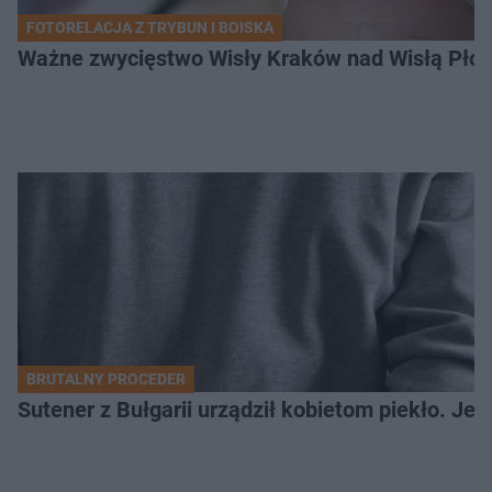
FOTORELACJA Z TRYBUN I BOISKA
Ważne zwycięstwo Wisły Kraków nad Wisłą Płoc
BRUTALNY PROCEDER
Sutener z Bułgarii urządził kobietom piekło. Jedn