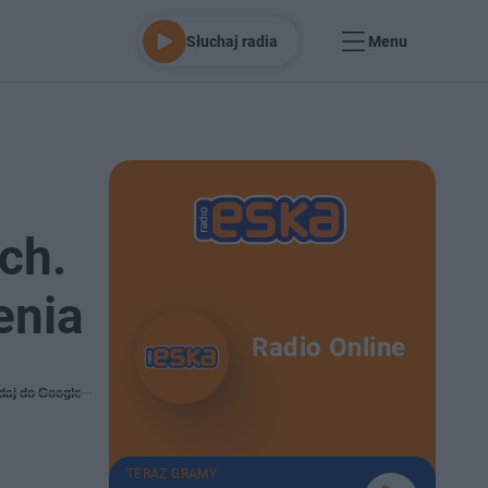
Słuchaj radia
Menu
ch.
enia
Radio Online
daj do Google
TERAZ GRAMY