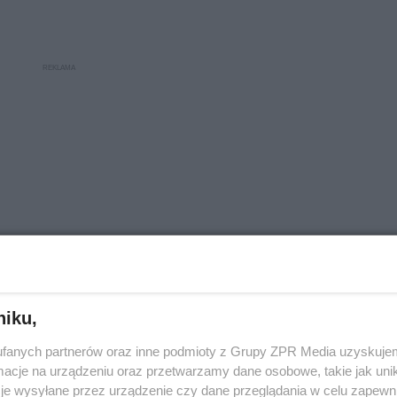
niku,
fanych partnerów oraz inne podmioty z Grupy ZPR Media uzyskujem
cje na urządzeniu oraz przetwarzamy dane osobowe, takie jak unika
je wysyłane przez urządzenie czy dane przeglądania w celu zapewn