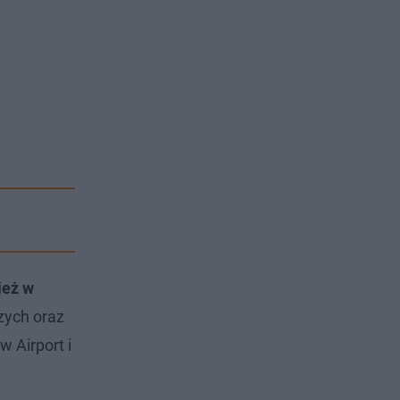
ież w
zych oraz
 Airport i