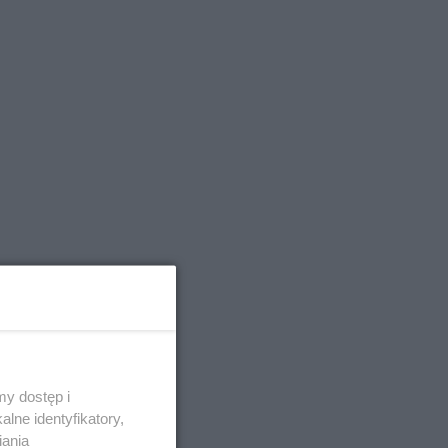
y dostęp i
lne identyfikatory,
iania