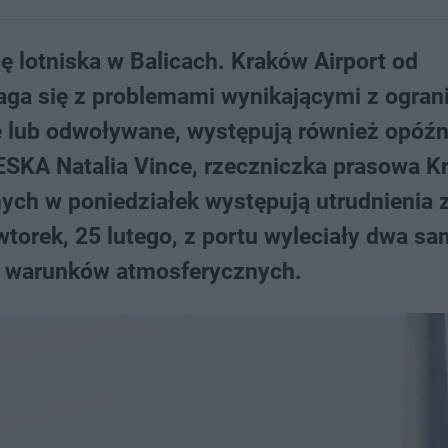
ę lotniska w Balicach. Kraków Airport od
aga się z problemami wynikającymi z ogran
 lub odwoływane, występują również opóźn
ESKA Natalia Vince, rzeczniczka prasowa K
nych w poniedziałek występują utrudnienia 
orek, 25 lutego, z portu wyleciały dwa sa
wy warunków atmosferycznych.