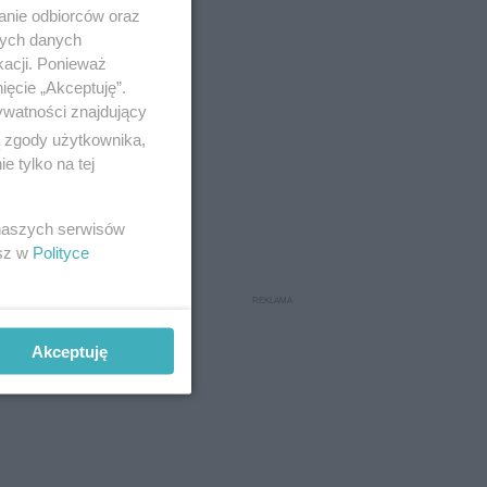
anie odbiorców oraz
nych danych
kacji. Ponieważ
ięcie „Akceptuję”.
ywatności znajdujący
ą zgody użytkownika,
 tylko na tej
liwość
 naszych serwisów
esz w
Polityce
5 roku, jak
stały z
Akceptuję