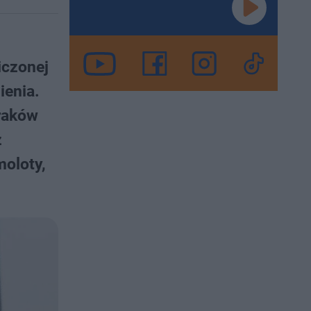
iczonej
ienia.
raków
z
moloty,