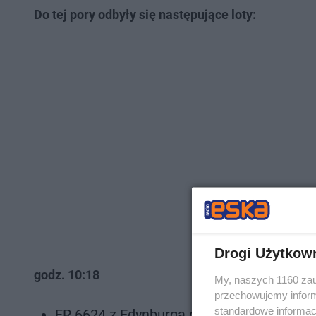
Do tej pory odbyły się następujące loty:
Drogi Użytkow
godz. 10:18
My, naszych 1160 zau
przechowujemy informa
standardowe informac
FR 6624 z Edynburga do Katowice Airport