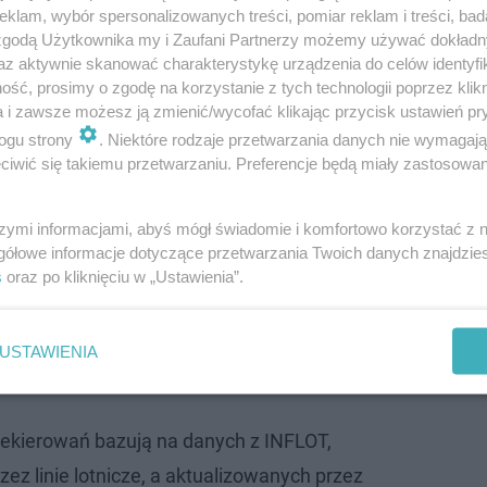
klam, wybór spersonalizowanych treści, pomiar reklam i treści, bad
 zgodą Użytkownika my i Zaufani Partnerzy możemy używać dokład
az aktywnie skanować charakterystykę urządzenia do celów identyfi
ść, prosimy o zgodę na korzystanie z tych technologii poprzez klikn
a i zawsze możesz ją zmienić/wycofać klikając przycisk ustawień pr
ogu strony
. Niektóre rodzaje przetwarzania danych nie wymagaj
iwić się takiemu przetwarzaniu. Preferencje będą miały zastosowanie
icach. Pasażerowie muszą uzbroić się w cierp
szymi informacjami, abyś mógł świadomie i komfortowo korzystać z
gółowe informacje dotyczące przetwarzania Twoich danych znajdzi
ch.
Od godzin wieczornych w poniedziałek, 24 lutego 202
s
oraz po kliknięciu w „Ustawienia”.
 Vince, rzeczniczka prasowa Kraków Airport, loty są
 opóźnienia.
We wtorek, 25 lutego, dwa samoloty skorzy
USTAWIENIA
ort w Balicach.
rzekierowań bazują na danych z INFLOT,
ez linie lotnicze, a aktualizowanych przez