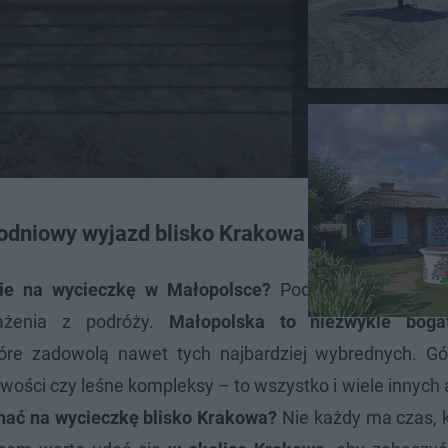
odniowy wyjazd blisko Krakowa
ie na wycieczkę w Małopolsce?
Podobne pytania za
rażenia z podróży.
Małopolska to niezwykle boga
óre zadowolą nawet tych najbardziej wybrednych. Góry
owości czy leśne kompleksy – to wszystko i wiele innych 
hać na wycieczkę blisko Krakowa?
Nie każdy ma czas, 