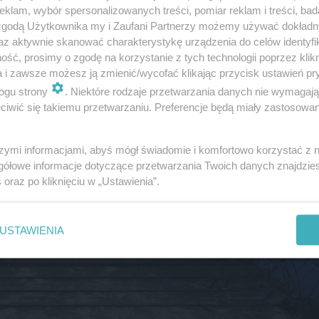
klam, wybór spersonalizowanych treści, pomiar reklam i treści, bad
 zgodą Użytkownika my i Zaufani Partnerzy możemy używać dokład
az aktywnie skanować charakterystykę urządzenia do celów identyfi
ść, prosimy o zgodę na korzystanie z tych technologii poprzez klikn
a i zawsze możesz ją zmienić/wycofać klikając przycisk ustawień pr
ogu strony
. Niektóre rodzaje przetwarzania danych nie wymagaj
iwić się takiemu przetwarzaniu. Preferencje będą miały zastosowanie
szymi informacjami, abyś mógł świadomie i komfortowo korzystać z
gółowe informacje dotyczące przetwarzania Twoich danych znajdzi
s
oraz po kliknięciu w „Ustawienia”.
USTAWIENIA