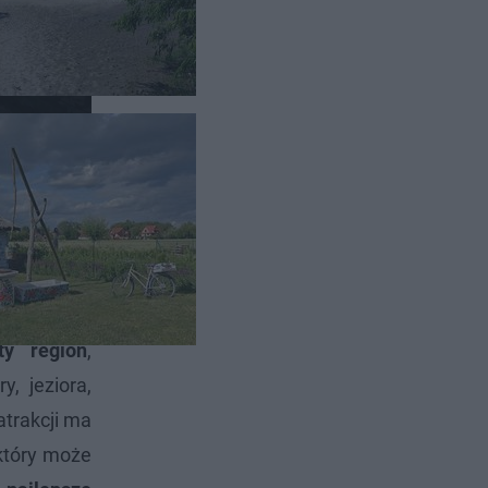
daje wielu
ty region
,
, jeziora,
atrakcji ma
który może