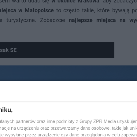
zasem warto udać się
w okolice Krakowa
, aby zobaczy
miejsca w Małopolsce
to często takie, które bywają p
je turystyczne. Zobaczcie
najlepsze miejsca na wy
osak SE
niku,
fanych partnerów oraz inne podmioty z Grupy ZPR Media uzyskujem
cje na urządzeniu oraz przetwarzamy dane osobowe, takie jak unika
je wysyłane przez urządzenie czy dane przeglądania w celu zapewn