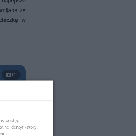
ć
najlepsze
omijane ze
cieczkę w
11
y dostęp i
lne identyfikatory,
iania