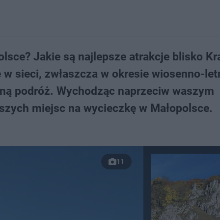
lsce? Jakie są najlepsze atrakcje blisko K
ę w sieci, zwłaszcza w okresie wiosenno-let
ólną podróż. Wychodząc naprzeciw waszym
pszych miejsc na wycieczkę w Małopolsce.
11