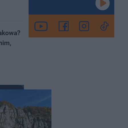
rakowa?
nim,