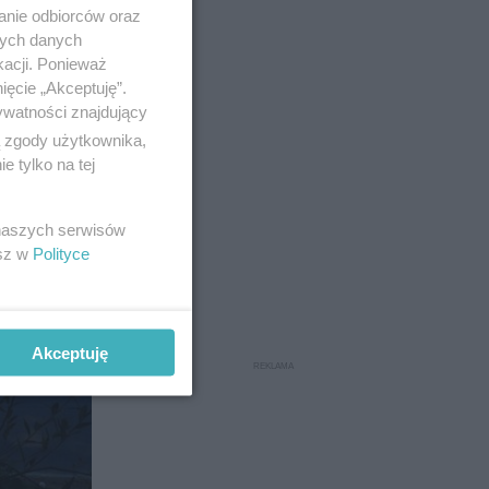
anie odbiorców oraz
nych danych
kacji. Ponieważ
ięcie „Akceptuję”.
ywatności znajdujący
ą zgody użytkownika,
 tylko na tej
 naszych serwisów
esz w
Polityce
Akceptuję