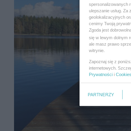
spersonalizowanych re
ulepszanie usług. Za
geolokalizacyjnych or
cenimy Twoją prywatno
Zgoda jest dobrowoln
się w lewym dolnym r
ale masz prawo sprzec
witrynie.
Zapoznaj się z poniż
internetowych. Szcze
Prywatności
i
Cookie
PARTNERZY