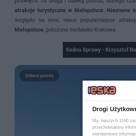
poświęcić na długą i daleką podróż, dlatego c
atrakcje turystyczne w Małopolsce. Nieznane 
względu na inne, nieco popularniejsze atrakc
Małopolsce
, położone niedaleko Krakowa.
Sedno Sprawy - Krzysztof B
Drogi Użytkow
My, naszych 1160 zau
przechowujemy informa
standardowe informac