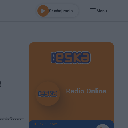
Słuchaj radia
Menu
e
Radio Online
daj do Google
TERAZ GRAMY