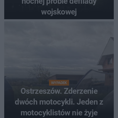
nocnej próbie defilady
wojskowej
WYPADEK
Ostrzeszów. Zderzenie
dwóch motocykli. Jeden z
motocyklistów nie żyje