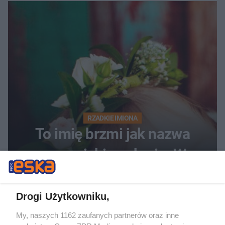
RZADKIE IMIONA
To imię brzmi jak nazwa
europejskiego kraju. W
Polsce nosi je zaledwie 3
kobiety
Drogi Użytkowniku,
My, naszych 1162 zaufanych partnerów oraz inne