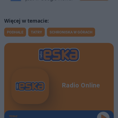
PODHALE
TATRY
SCHRONISKA W GÓRACH
Radio Online
TERAZ