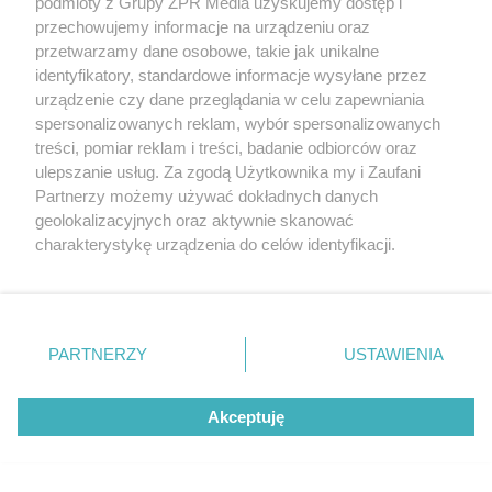
podmioty z Grupy ZPR Media uzyskujemy dostęp i
przechowujemy informacje na urządzeniu oraz
przetwarzamy dane osobowe, takie jak unikalne
identyfikatory, standardowe informacje wysyłane przez
urządzenie czy dane przeglądania w celu zapewniania
spersonalizowanych reklam, wybór spersonalizowanych
treści, pomiar reklam i treści, badanie odbiorców oraz
DOMOWE TRIKI
Zwilż kartkę i połóż na parapecie.
ulepszanie usług. Za zgodą Użytkownika my i Zaufani
Partnerzy możemy używać dokładnych danych
Żadna mucha nie wleci do twojego
geolokalizacyjnych oraz aktywnie skanować
domu
charakterystykę urządzenia do celów identyfikacji.
Ponieważ cenimy Twoją prywatność, prosimy o zgodę na
korzystanie z tych technologii poprzez kliknięcie
„Akceptuję”. Zgoda jest dobrowolna i zawsze możesz ją
zmienić/wycofać klikając przycisk ustawień prywatności
PARTNERZY
USTAWIENIA
znajdujący się w lewym dolnym rogu strony
. Niektóre
rodzaje przetwarzania danych nie wymagają zgody
Akceptuję
użytkownika, ale masz prawo sprzeciwić się takiemu
przetwarzaniu. Preferencje będą miały zastosowanie tylko
na tej witrynie.