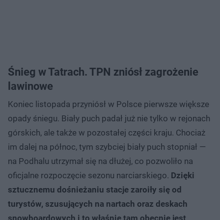
Śnieg w Tatrach. TPN zniósł zagrożenie
lawinowe
Koniec listopada przyniósł w Polsce pierwsze większe
opady śniegu. Biały puch padał już nie tylko w rejonach
górskich, ale także w pozostałej części kraju. Chociaż
im dalej na północ, tym szybciej biały puch stopniał —
na Podhalu utrzymał się na dłużej, co pozwoliło na
oficjalne rozpoczęcie sezonu narciarskiego.
Dzięki
sztucznemu dośnieżaniu stacje zaroiły się od
turystów, szusujących na nartach oraz deskach
snowboardowych i to właśnie tam obecnie jest