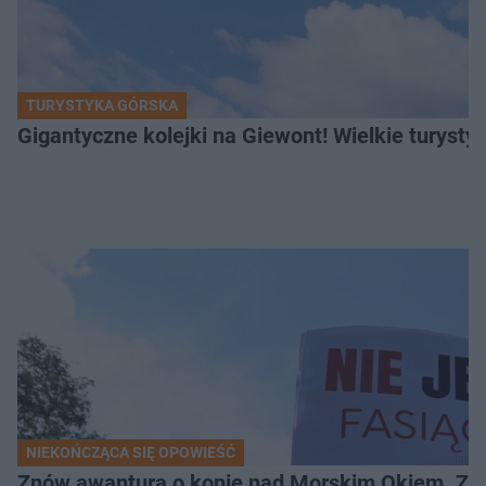
TURYSTYKA GÓRSKA
Gigantyczne kolejki na Giewont! Wielkie turysty
NIEKOŃCZĄCA SIĘ OPOWIEŚĆ
Znów awantura o konie nad Morskim Okiem. Zwi