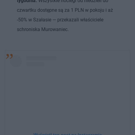
tygodnia.
Wszystkie noclegi od niedzieli do
czwartku dostępne są za 1 PLN w pokoju i aż
-50% w Szałasie — przekazali właściciele
schroniska Murowaniec.
Wyświetl ten post na Instagramie