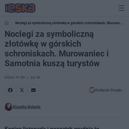
Noclegi za symboliczną złotówkę w górskich schroniskach. Murowaniec i
Samotnia kuszą turystów
Noclegi za symboliczną
złotówkę w górskich
schroniskach. Murowaniec i
Samotnia kuszą turystów
2024-11-30
22:16
Dodaj do Google
Klaudia Bobela
Koniec listopada i początek grudnia to