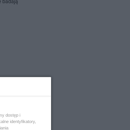
e badają
y dostęp i
lne identyfikatory,
iania