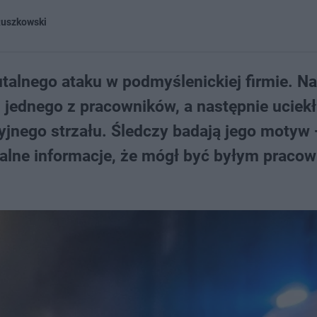
Ruszkowski
utalnego ataku w podmyślenickiej firmie. N
m jednego z pracowników, a następnie uciekł
icyjnego strzału. Śledczy badają jego motyw
cjalne informacje, że mógł być byłym pracow