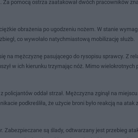
óż. Za pomocą ostrza zaatakował dwóch pracowników zn
sł ciężkie obrażenia po ugodzeniu nożem. W stanie wyma
ik zbiegł, co wywołało natychmiastową mobilizację służb.
 się na mężczyznę pasującego do rysopisu sprawcy. Z rela
uszył w ich kierunku trzymając nóż. Mimo wielokrotnych 
 z policjantów oddał strzał. Mężczyzna zginął na miejs
kacie podkreśliła, że użycie broni było reakcją na atak
or. Zabezpieczane są ślady, odtwarzany jest przebieg ata