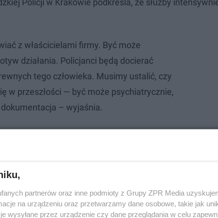
iej Policji w Krakowie podkreśla, że służby intensywni
ać z właścicielami firmy. Być może
tyw działania. Policjanci będą docierać
krewnych tego człowieka. Musimy ustalić, czy
ię w przeszłości — być może psychiatrycznie,
ś dokumentacja – wyjaśnia.
niku,
fanych partnerów oraz inne podmioty z Grupy ZPR Media uzyskujem
cje na urządzeniu oraz przetwarzamy dane osobowe, takie jak unika
je wysyłane przez urządzenie czy dane przeglądania w celu zapewn