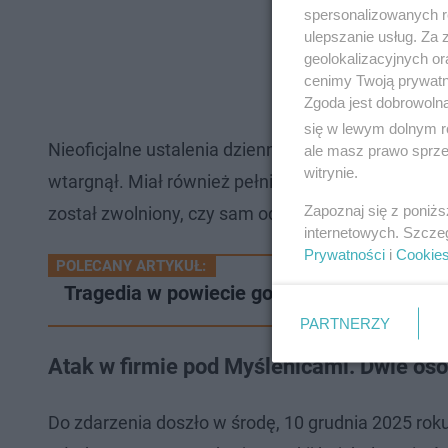
spersonalizowanych re
ulepszanie usług. Za
geolokalizacyjnych or
cenimy Twoją prywatno
Zgoda jest dobrowoln
się w lewym dolnym r
Nieoficjalne ustalenia dziennikarzy Radia ESKA ws
ale masz prawo sprzec
witrynie.
wtargnął. Miał również pełnić funkcję ochroniarz
Zapoznaj się z poniż
został zwolniony, czy sam odszedł. To jeden z trop
internetowych. Szcze
Prywatności
i
Cookie
POLECANY ARTYKUŁ:
Tragedia w powiecie gorlickim. Nie żyje 80-
PARTNERZY
Atak w firmie pod Myślenicami. Dwie o
Do zdarzenia doszło w środę, 10 grudnia 2025 roku,