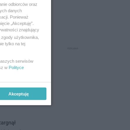
anie odbiorców oraz
nych danych
kacji. Ponieważ
ięcie „Akceptuję”.
ywatności znajdujący
ą zgody użytkownika,
do której
 tylko na tej
iadomo, czy
 naszych serwisów
esz w
Polityce
Akceptuję
targnął