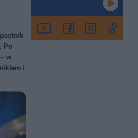
apastnik
. Po
 — w
nikiem i