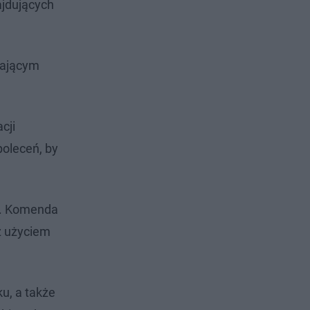
ajdujących
gającym
cji
poleceń, by
cu. Komenda
 z użyciem
ku, a także