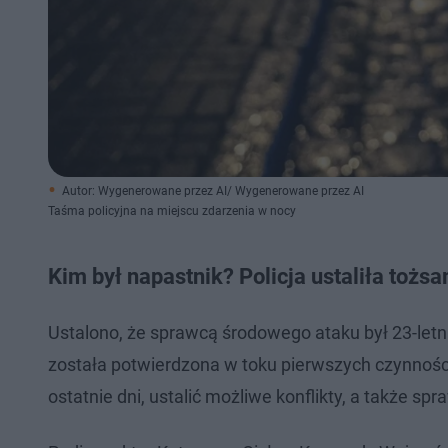
Autor: Wygenerowane przez AI/ Wygenerowane przez AI
Taśma policyjna na miejscu zdarzenia w nocy
Kim był napastnik? Policja ustaliła tożs
Ustalono, że sprawcą środowego ataku był 23-le
została potwierdzona w toku pierwszych czynnośc
ostatnie dni, ustalić możliwe konflikty, a także spr