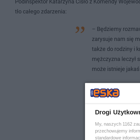
Podinspektor Katarzyna Cisło z Komendy Wojewódzk
tło całego zdarzenia:
– Będziemy rozmawi
zarysuje nam się mo
także do rodziny i 
mężczyzna leczył s
może istnieje jaka
Drogi Użytkow
My, naszych 1162 zau
przechowujemy informa
standardowe informac