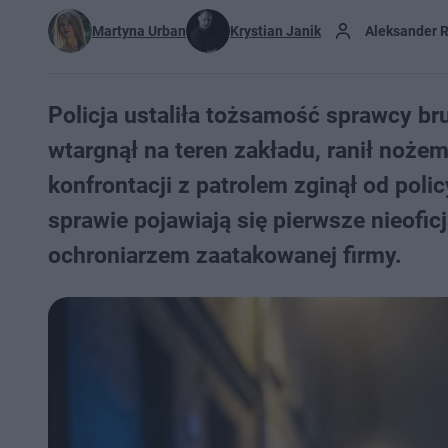
Martyna Urban
Krystian Janik
Aleksander 
Policja ustaliła tożsamość sprawcy br
wtargnął na teren zakładu, ranił noże
konfrontacji z patrolem zginął od pol
sprawie pojawiają się pierwsze nieofi
ochroniarzem zaatakowanej firmy.