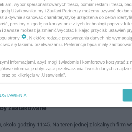
klam, wybór spersonalizowanych treści, pomiar reklam i treści, bad
 zgodą Użytkownika my i Zaufani Partnerzy możemy używać dokład
az aktywnie skanować charakterystykę urządzenia do celów identyfi
ść, prosimy o zgodę na korzystanie z tych technologii poprzez klikn
a i zawsze możesz ją zmienić/wycofać klikając przycisk ustawień pr
ogu strony
. Niektóre rodzaje przetwarzania danych nie wymagaj
kazują, że 23-latek mógł być byłym pracownikiem firmy, 
iwić się takiemu przetwarzaniu. Preferencje będą miały zastosowanie
a. Około miesiąc temu zakończył tam pracę, jednak nie w
szymi informacjami, abyś mógł świadomie i komfortowo korzystać z
ów, który obecnie analizują śledczy.
gółowe informacje dotyczące przetwarzania Twoich danych znajdzi
s
oraz po kliknięciu w „Ustawienia”.
letnia kobieta. Została zastrzelona
USTAWIENIA
soby zaatakowane
 około godziny 11:45. Na teren jednej z lokalnych firm w