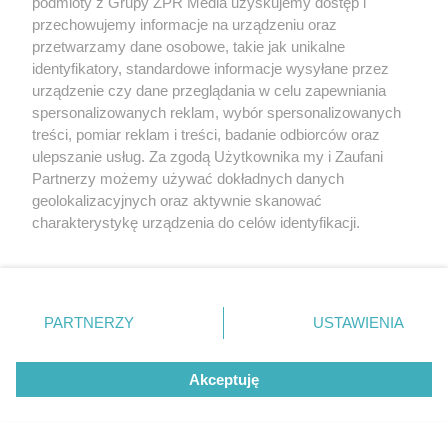
podmioty z Grupy ZPR Media uzyskujemy dostęp i
przechowujemy informacje na urządzeniu oraz
przetwarzamy dane osobowe, takie jak unikalne
identyfikatory, standardowe informacje wysyłane przez
urządzenie czy dane przeglądania w celu zapewniania
spersonalizowanych reklam, wybór spersonalizowanych
treści, pomiar reklam i treści, badanie odbiorców oraz
ulepszanie usług. Za zgodą Użytkownika my i Zaufani
TOUR DE POLOGNE 2026
Partnerzy możemy używać dokładnych danych
Dramat kolarzy na 4. etapie Tour de
geolokalizacyjnych oraz aktywnie skanować
charakterystykę urządzenia do celów identyfikacji.
Pologne. Peleton zmiażdżony przez
Ponieważ cenimy Twoją prywatność, prosimy o zgodę na
kraksę przed Karpaczem
korzystanie z tych technologii poprzez kliknięcie
„Akceptuję”. Zgoda jest dobrowolna i zawsze możesz ją
zmienić/wycofać klikając przycisk ustawień prywatności
PARTNERZY
USTAWIENIA
21
znajdujący się w lewym dolnym rogu strony
. Niektóre
rodzaje przetwarzania danych nie wymagają zgody
Akceptuję
użytkownika, ale masz prawo sprzeciwić się takiemu
przetwarzaniu. Preferencje będą miały zastosowanie tylko
na tej witrynie.