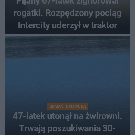
Pijany 67-latek zignorował
rogatki. Rozpędzony pociąg
Intercity uderzył w traktor
DRAMAT NAD WODĄ
47-latek utonął na żwirowni.
Trwają poszukiwania 30-