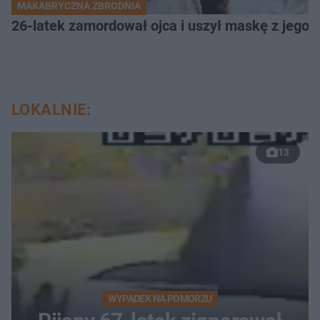
MAKABRYCZNA ZBRODNIA
26-latek zamordował ojca i uszył maskę z jego 
LOKALNIE:
13
WYPADEK NA POMORZU