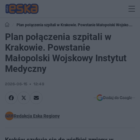
Plan połączenia szpitali w Krakowie. Powstanie Małopolski Wojskowy
Instytut Medyczny
Plan połączenia szpitali w
Krakowie. Powstanie
Małopolski Wojskowy Instytut
Medyczny
2026-06-15
12:49
Dodaj do Google
Redakcja Eska Regiony
Kraków szykuje się do wielkiej zmiany w