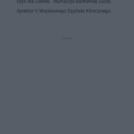
czyli dla CBRNE - tłumaczył Bartłomiej Guzik,
dyrektor V Wojskowego Szpitala Klinicznego.