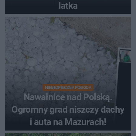
latka
NIEBEZPIECZNA POGODA
Nawałnice nad Polską.
Ogromny grad niszczy dachy
i auta na Mazurach!