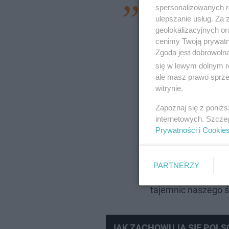
spersonalizowanych re
— Cieszę się, że mi
ulepszanie usług. Za
drodze:
najpierw p
geolokalizacyjnych or
cenimy Twoją prywatno
wschodnią granicą
Zgoda jest dobrowoln
inwestycyjny — mo
się w lewym dolnym r
punkt na kulturaln
ale masz prawo sprzec
witrynie.
zaznaczył podczas
małopolskiego Wito
Zapoznaj się z poniż
internetowych. Szcze
podkreśla unikalną
Prywatności
i
Cookie
najlepiej służy ws
stanie się miejsce
PARTNERZY
naukowych, inspira
tajemnic naszego 
JAK ZACHOWUJĄ SIĘ POLSC