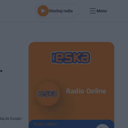
Słuchaj radia
Menu
.
Radio Online
daj do Google
TERAZ GRAMY