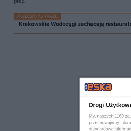
prac.
PRZECZYTAJ TAKŻE:
Krakowskie Wodocągi zachęcają restaura
Drogi Użytkow
My, naszych 1160 zau
przechowujemy informa
standardowe informac