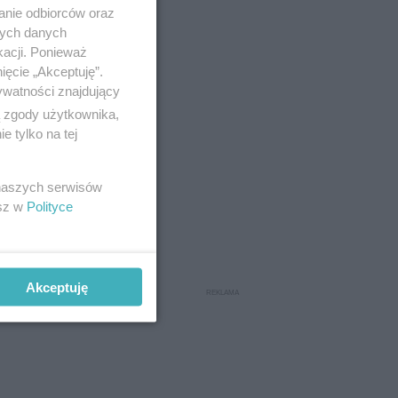
anie odbiorców oraz
nych danych
kacji. Ponieważ
ięcie „Akceptuję”.
ywatności znajdujący
ą zgody użytkownika,
 tylko na tej
 naszych serwisów
esz w
Polityce
Akceptuję