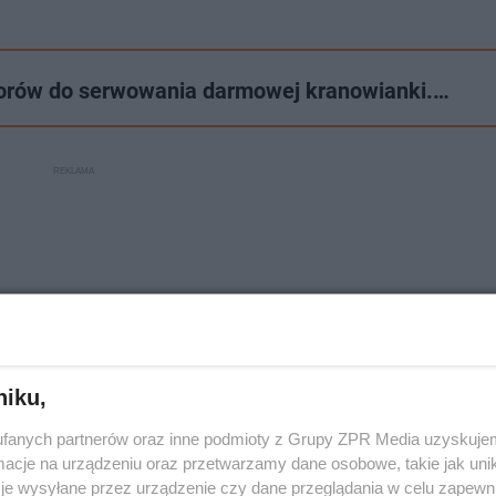
torów do serwowania darmowej kranowianki.…
niku,
fanych partnerów oraz inne podmioty z Grupy ZPR Media uzyskujem
cje na urządzeniu oraz przetwarzamy dane osobowe, takie jak unika
je wysyłane przez urządzenie czy dane przeglądania w celu zapewn