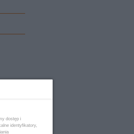
y dostęp i
lne identyfikatory,
iania