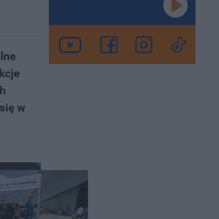
lne
kcje
ch
się w