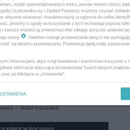
klam, wybór spersonalizowanych treści, pomiar reklam i treści, bad
mo trudności, które napotykaliśmy na tej
 zgodą Użytkownika my i Zaufani Partnerzy możemy używać dokład
andemia, następnie wojna za naszą
az aktywnie skanować charakterystykę urządzenia do celów identyfi
ść, prosimy o zgodę na korzystanie z tych technologii poprzez klikn
, co mocno skomplikowało proces
a i zawsze możesz ją zmienić/wycofać klikając przycisk ustawień pr
żemy dzisiaj z dumą podziwiać ten nowy
ogu strony
. Niektóre rodzaje przetwarzania danych nie wymagaj
ej i edukacyjnej mapie naszego regionu —
iwić się takiemu przetwarzaniu. Preferencje będą miały zastosowanie
 gali otwarcia marszałek województwa
ld Kozłowski. — Niech to miejsce, które
szymi informacjami, abyś mógł świadomie i komfortowo korzystać z
gółowe informacje dotyczące przetwarzania Twoich danych znajdzi
 tożsamość i potencjał Małopolski
, jak
s
oraz po kliknięciu w „Ustawienia”.
zystkim tutaj przybywającym. Niech Cogiteon
m zdobywania wiedzy, odkrywania fascynacji
USTAWIENIA
cji i zachęty do coraz głębszego poznawania
świata — dodał marszałek.
Y KIBICE W POCIĄGU?