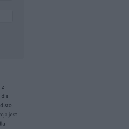
 z
 dla
ad sto
cja jest
dla