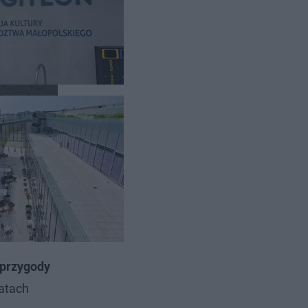
iteon w
przygody
latach