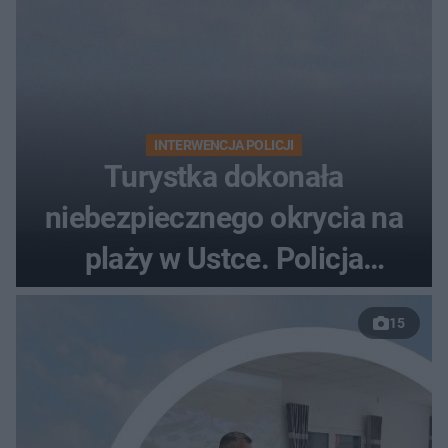
INTERWENCJA POLICJI
Turystka dokonała
niebezpiecznego okrycia na
plaży w Ustce. Policja
musiała zamknąć odcinek
15
wybrzeża