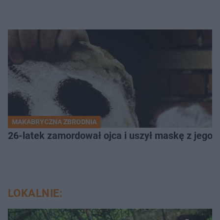
MAKABRYCZNA ZBRODNIA
26-latek zamordował ojca i uszył maskę z jego 
LOKALNIE: