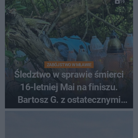
19
ZABÓJSTWO W MŁAWIE
Śledztwo w sprawie śmierci
16-letniej Mai na finiszu.
Bartosz G. z ostatecznymi
zarzutami