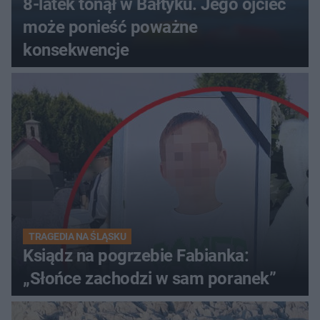
8-latek tonął w Bałtyku. Jego ojciec
może ponieść poważne
konsekwencje
TRAGEDIA NA ŚLĄSKU
Ksiądz na pogrzebie Fabianka:
„Słońce zachodzi w sam poranek”