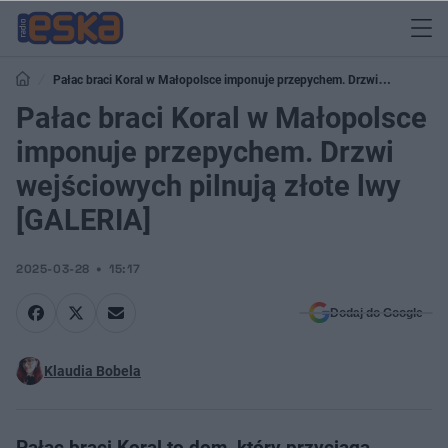
Pałac braci Koral w Małopolsce imponuje przepychem. Drzwi
wejściowych pilnują złote lwy [GALERIA]
Pałac braci Koral w Małopolsce
imponuje przepychem. Drzwi
wejściowych pilnują złote lwy
[GALERIA]
2025-03-28
15:17
Dodaj do Google
Klaudia Bobela
Pałac braci Koral to dom, który przyciąga