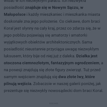
widać w ich niezwykłym pałacu. Ich niezwykła
posiadłość
znajduje się w Nowym Sączu, w
Małopolsce
i każdy mieszkaniec i mieszkanka miasta
doskonale zna jego położenie. Co ciekawe, dom braci
Koral jest słynny na cały kraj, przez co zdarza się, że w
jego pobliżu pojawiają się amatorzy i amatorki
wyjątkowych obiektów architektonicznych. Sama
posiadłość nieustannie przyciąga uwagę niezwykłym
luksusem, który bije od niej już z daleka.
Działka jest
otoczona ciemnozłotym, fantazyjnym ogrodzeniem
, a
na posesji znajdują się złote figury zwierząt. Tuż przed
samym wejściem znajdują się
dwa złote lwy, które
pilnują wejścia
. Zobaczcie w naszej galerii poniżej, jak
prezentuje się niezwykły nowosądecki dom braci Koral.