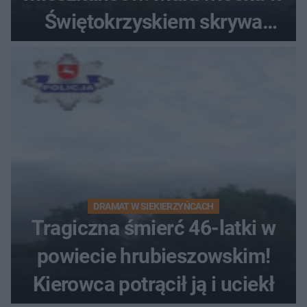
Świętokrzyskiem skrywa
zabytki, bywał tu nawet król
DRAMAT W SIEKIERZYŃCACH
Tragiczna śmierć 46-latki w
powiecie hrubieszowskim!
Kierowca potrącił ją i uciekł