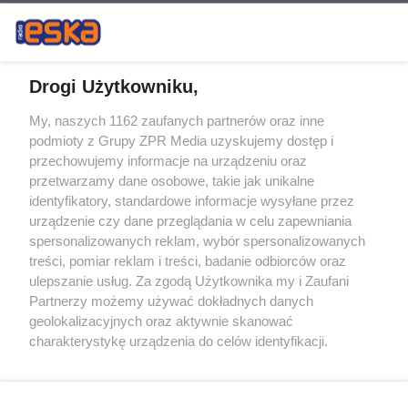
Drogi Użytkowniku,
My, naszych 1162 zaufanych partnerów oraz inne
Żaden utwór zamieszczony w serwisie nie może być powielany i
podmioty z Grupy ZPR Media uzyskujemy dostęp i
rozpowszechniany lub dalej rozpowszechniany w jakikolwiek sposób (w
przechowujemy informacje na urządzeniu oraz
tym także elektroniczny lub mechaniczny) na jakimkolwiek polu
eksploatacji w jakiejkolwiek formie, włącznie z umieszczaniem w
przetwarzamy dane osobowe, takie jak unikalne
Internecie bez pisemnej zgody właściciela praw. Jakiekolwiek użycie lub
identyfikatory, standardowe informacje wysyłane przez
wykorzystanie utworów w całości lub w części z naruszeniem prawa,
tzn. bez właściwej zgody, jest zabronione pod groźbą kary i może być
urządzenie czy dane przeglądania w celu zapewniania
ścigane prawnie.
spersonalizowanych reklam, wybór spersonalizowanych
treści, pomiar reklam i treści, badanie odbiorców oraz
ulepszanie usług. Za zgodą Użytkownika my i Zaufani
Partnerzy możemy używać dokładnych danych
geolokalizacyjnych oraz aktywnie skanować
charakterystykę urządzenia do celów identyfikacji.
Ponieważ cenimy Twoją prywatność, prosimy o zgodę na
O nas
korzystanie z tych technologii poprzez kliknięcie
Informacje prawne
„Akceptuję”. Zgoda jest dobrowolna i zawsze możesz ją