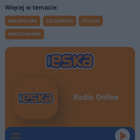
MAŁOPOLSKA
SZCZAWNICA
POLICJA
ARESZTOWANIE
Radio Online
TERAZ
GRAMY