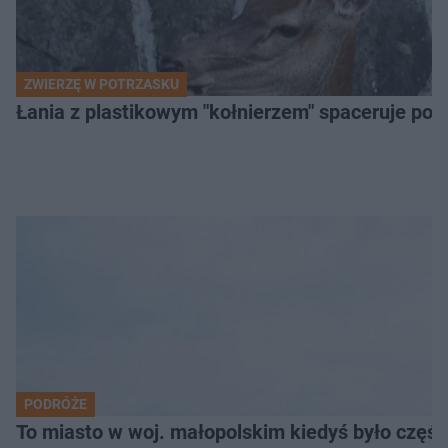
ZWIERZĘ W POTRZASKU
Łania z plastikowym "kołnierzem" spaceruje po s
PODRÓŻE
To miasto w woj. małopolskim kiedyś było części