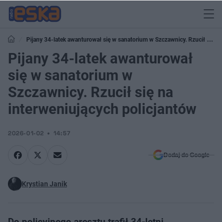
Pijany 34-latek awanturował się w sanatorium w Szczawnicy. Rzucił się
na interweniujących policjantów
Pijany 34-latek awanturował
się w sanatorium w
Szczawnicy. Rzucił się na
interweniujących policjantów
2026-01-02
14:57
Dodaj do Google
Krystian Janik
Do policyjnego aresztu trafił 34-letni