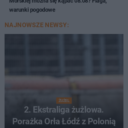
Morskiej można się kąpać 08.08? Flaga,
warunki pogodowe
NAJNOWSZE NEWSY:
ŻUŻEL
2. Ekstraliga żużlowa.
Porażka Orła Łódź z Polonią